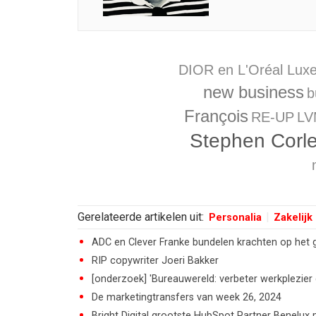
DIOR en L'Oréal Lux
new business
b
François
RE-UP
LV
Stephen Corle
Gerelateerde artikelen uit:
Personalia
Zakelijk
ADC en Clever Franke bundelen krachten op het 
RIP copywriter Joeri Bakker
[onderzoek] 'Bureauwereld: verbeter werkplezier 
De marketingtransfers van week 26, 2024
Bright Digital grootste HubSpot Partner Benelux m