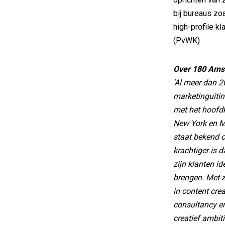
bij bureaus zo
high-profile k
(PvWK)
Over 180 Ams
'Al meer dan 
marketinguitin
met het hoofdk
New York en M
staat bekend o
krachtiger is 
zijn klanten i
brengen. Met z
in content cre
consultancy en
creatief ambit