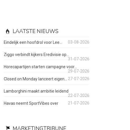
LAATSTE NIEUWS
03-08-2026
Eindelijk een hoofdrol voor Lee...
Ziggo verbindt kijkers Eredivisie op...
31-07-2026
Horecapartijen starten campagne voor...
29-07-2026
27-07-2026
Closed on Monday lanceert eigen...
Lamborghini maakt ambitie leidend
22-07-2026
21-07-2026
Havas neemt SportVibes over
MARKETINGTRIBUNE