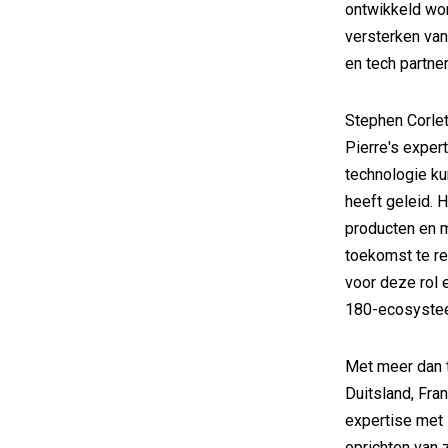
ontwikkeld wor
versterken va
en tech partner
Stephen Corlet
Pierre's expert
technologie ku
heeft geleid. 
producten en 
toekomst te rea
voor deze rol e
180-ecosystee
Met meer dan t
Duitsland, Fran
expertise met 
oprichten van z