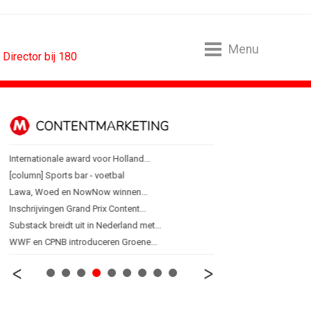
Menu
Director bij 180
CONTENTMARKETING
DESIGN
Internationale award voor Holland...
PRO bouwt identiteit r
[column] Sports bar - voetbal
Coca-Cola: verpakking kri
Lawa, Woed en NowNow winnen...
Blond Amsterdam ontwer
Inschrijvingen Grand Prix Content...
Porsche kiest emotie bo
Substack breidt uit in Nederland met...
KNVB toont Oranje-portret
WWF en CPNB introduceren Groene...
Studenten filteren sigare