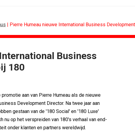
aus
| Pierre Humeau nieuwe International Business Development 
nternational Business
BUREAUS
ij 180
g terug van...
Eindelijk een hoofdrol voor Lee...
n standaard...
Ziggo verbindt kijkers Eredivisie op...
k rond...
Horecapartijen starten campagne voor...
timaliseert...
Closed on Monday lanceert eigen...
e promotie aan van Pierre Humeau als de nieuwe
n De...
Lamborghini maakt ambitie leidend
Business Development Director. Na twee jaar aan
eek 28, 2026
Havas neemt SportVibes over
ebben gestaan van de '180 Social' en '180 Luxe'
 zich nu op het verspreiden van 180's verhaal van end-
teit onder klanten en partners wereldwijd.