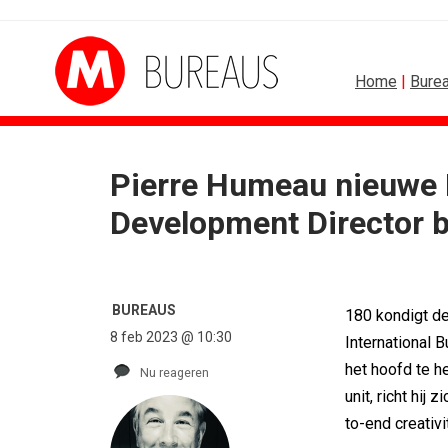
Home
|
Bure
Pierre Humeau nieuwe I
ALGEMEEN
B2B
Development Director b
Marouschka Acquoij...
Marketing mix modellin
Ankie Hofste (Norah): 'Merk moet...
Adform werkt aan ope
[column] De Nederlandse klant als...
Special Ops bouwt mer
Lotte Willemsen: Hoe merken hun...
De marketingwereld op
BUREAUS
180 kondigt d
[column] Rust is het nieuwe premium
De marketingkracht va
8 feb 2023 @ 10:30
International 
Efficiëntie is niet genoeg als...
Marketingtransfers w
het hoofd te h
Nu reageren
unit, richt hij
to-end creativi