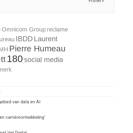
Profiel »
e
Omnicom Group
reclame
IBDD
Laurent
ureau
Pierre Humeau
MH
180
tt
social media
merk
gebied van data en AI
en carrièreontwikkeling'
et Vet Digital