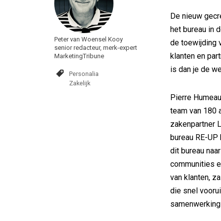
De nieuw gecre
het bureau in 
Peter van Woensel Kooy
de toewijding
senior redacteur, merk-expert
klanten en part
MarketingTribune
is dan je de we
Personalia
Zakelijk
Pierre Humeau 
team van 180 a
zakenpartner L
bureau RE-UP br
dit bureau naa
communities en
van klanten, za
die snel voorui
samenwerking