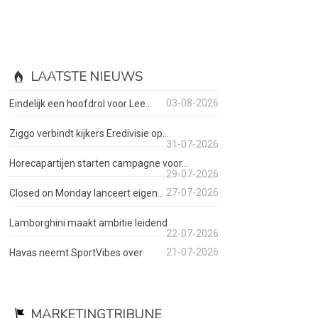
LAATSTE NIEUWS
03-08-2026
Eindelijk een hoofdrol voor Lee...
Ziggo verbindt kijkers Eredivisie op...
31-07-2026
Horecapartijen starten campagne voor...
29-07-2026
27-07-2026
Closed on Monday lanceert eigen...
Lamborghini maakt ambitie leidend
22-07-2026
21-07-2026
Havas neemt SportVibes over
MARKETINGTRIBUNE