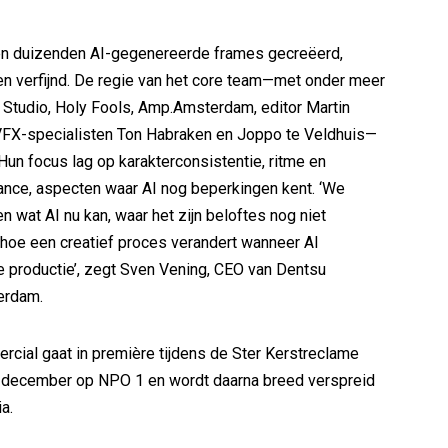
den duizenden AI-gegenereerde frames gecreëerd,
n verfijnd. De regie van het core team—met onder meer
h Studio, Holy Fools, Amp.Amsterdam, editor Martin
 VFX-specialisten Ton Habraken en Joppo te Veldhuis—
 Hun focus lag op karakterconsistentie, ritme en
nce, aspecten waar AI nog beperkingen kent. ‘We
n wat AI nu kan, waar het zijn beloftes nog niet
hoe een creatief proces verandert wanneer AI
e productie’, zegt Sven Vening, CEO van Dentsu
erdam.
cial gaat in première tijdens de Ster Kerstreclame
 december op NPO 1 en wordt daarna breed verspreid
a.