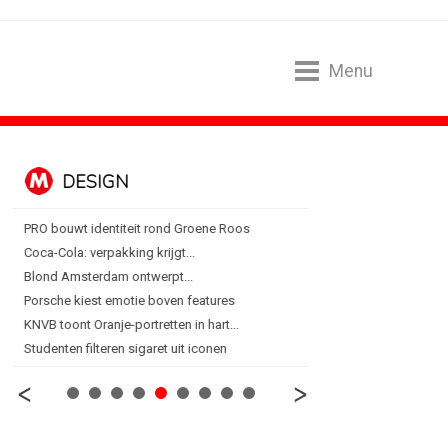
Menu
DESIGN
FOOD EN R
PRO bouwt identiteit rond Groene Roos
Blokker zet 130 jaar...
Coca-Cola: verpakking krijgt...
Regionale lunchketens s
Blond Amsterdam ontwerpt...
Gadiza Saaidi (Unilever):
Porsche kiest emotie boven features
Maggi lanceert Heat & Ea
KNVB toont Oranje-portretten in hart...
Grolsch lanceert campag
Studenten filteren sigaret uit iconen
FSIN: Nederlanders eten 