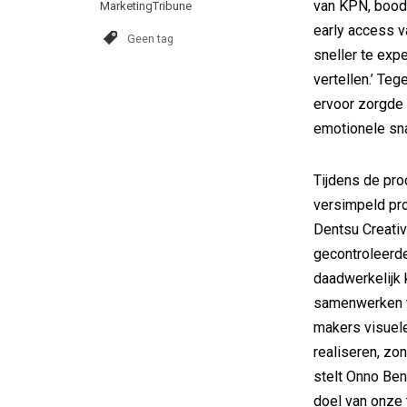
van KPN, bood 
MarketingTribune
early access v
Geen tag
sneller te exp
vertellen.’ Teg
ervoor zorgde 
emotionele sna
Tijdens de pro
versimpeld pro
Dentsu Creati
gecontroleerd
daadwerkelijk
samenwerken ti
makers visuel
realiseren, zon
stelt Onno Ben
doel van onze 