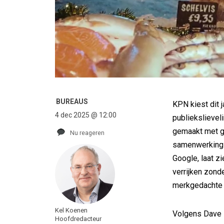
BUREAUS
KPN kiest dit 
4 dec 2025 @ 12:00
publiekslieveli
gemaakt met g
Nu reageren
samenwerking 
Google, laat z
verrijken zond
merkgedachte v
Kel Koenen
Volgens Dave 
Hoofdredacteur