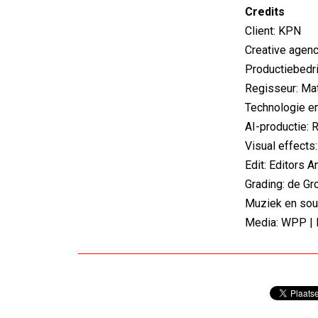
Credits
Client: KPN
Creative agen
Productiebedri
Regisseur: Mat
Technologie en
AI-productie: R
Visual effects
Edit: Editors 
Grading: de Gr
Muziek en so
Media: WPP | 