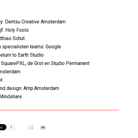
cy: Dentsu Creative Amsterdam
jf: Holy Fools
thias Schut
 specialisten teams: Google
eturn to Earth Studio
: SquarePXL, de Grot en Studio Permanent
Amsterdam
ot
und design: Amp.Amsterdam
Mindshare
0