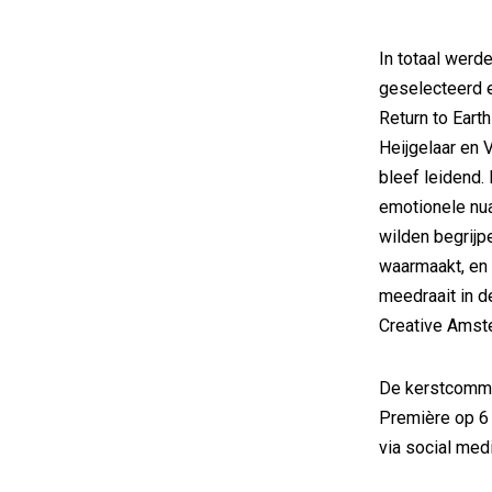
In totaal wer
geselecteerd e
Return to Eart
Heijgelaar en
bleef leidend.
emotionele nua
wilden begrijpe
waarmaakt, en 
meedraait in d
Creative Amst
De kerstcommer
Première op 6
via social medi