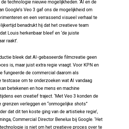
de technologie nieuwe mogelijkheden. ‘AI en de
an Google’s Veo 3 gaf ons de mogelijkheid om
erimenteren en een verrassend visueel verhaal te
elijkertijd benadrukt hij dat het creatieve team
dat Louis herkenbaar bleef en ‘de juiste
ar raakt’.
ductie bleek dat AI-gebaseerde filmcreatie geen
ces is, maar juist extra regie vraagt. Voor KPN en
ve fungeerde de commercial daarom als
e testcase om te onderzoeken wat AI vandaag
 kan betekenen en hoe mens en machine
jdens een creatief traject. ‘Met Veo 3 konden de
e grenzen verleggen en “onmogelijke shots”
der dat dit ten koste ging van de artistieke regie’,
ninga, Commercial Director Benelux bij Google. ‘Het
technologie is niet om het creatieve proces over te