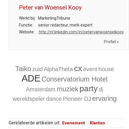
Peter van Woensel Kooy
Werkt bij:
MarketingTribune
Functie:
senior redacteur, merk-expert
Website:
http://nl.linkedin.com/in/petervanwoenselkooy
Profiel »
cx
Taiko
zuid
AlphaTheta
event
house
ADE
Conservatorium Hotel
party
muziek
Amsterdam
dj
ervaring
wereldspeler
dance
Pioneer DJ
Gerelateerde artikelen uit:
Evenement
Klanten