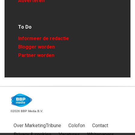
Adverteren
To Do
Informeer de redactie
Blogger worden
Partner worden
©2026 BBP Media B.V.
Over MarketingTribune
Colofon
Contact
Privacy & cookies
Vacatures
Whitepapers