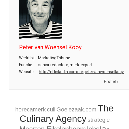
Peter van Woensel Kooy
Werkt bij:
MarketingTribune
Functie:
senior redacteur, merk-expert
Website:
http://nl.linkedin.com/in/petervanwoenselkooy
Profiel »
The
horecamerk
culi
Goeiezaak.com
Culinary Agency
strategie
Maarten Eikelenboom
label