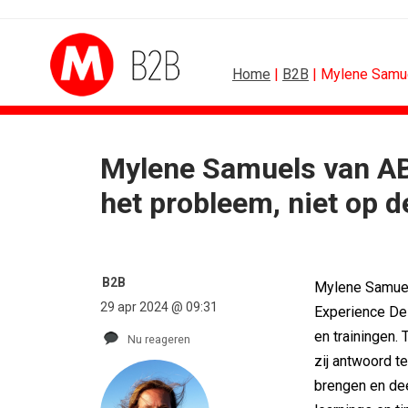
Home
|
B2B
| Mylene Samue
Mylene Samuels van AB
SPONSORING
ALGEMEE
het probleem, niet op d
Albert Heijn behoudt positie als...
Marouschka Acquoij..
Tata Consultancy Services verlengt...
Ankie Hofste (Norah): 
NOC*NSF lanceert businessclub voor...
[column] De Nederlands
BMV verbindt naam aan PSV
Lotte Willemsen: Hoe 
B2B
Mylene Samuels
Olympisch schaatsen in Thialf biedt...
[column] Rust is het 
29 apr 2024 @ 09:31
Experience De
Lego laat opnieuw Formule 1-coureurs...
Efficiëntie is niet geno
en trainingen.
Nu reageren
zij antwoord t
brengen en dee