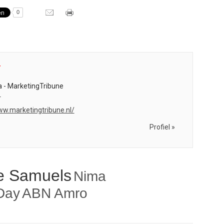
0
r
 - MarketingTribune
r
ww.marketingtribune.nl/
Profiel »
e Samuels
Nima
Day
ABN Amro