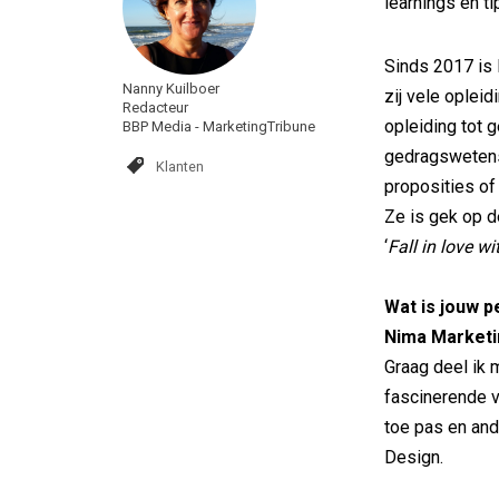
learnings en ti
Sinds 2017 is
Nanny Kuilboer
zij vele ople
Redacteur
opleiding tot 
BBP Media - MarketingTribune
gedragswetensc
Klanten
proposities of
Ze is gek op de
‘
Fall in love w
Wat is jouw p
Nima Marketi
Graag deel ik 
fascinerende 
toe pas en and
Design.