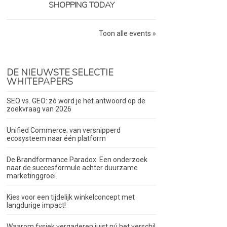
SHOPPING TODAY
Toon alle events »
DE NIEUWSTE SELECTIE
WHITEPAPERS
SEO vs. GEO: zó word je het antwoord op de
zoekvraag van 2026
Unified Commerce; van versnipperd
ecosysteem naar één platform
De Brandformance Paradox. Een onderzoek
naar de succesformule achter duurzame
marketinggroei.
Kies voor een tijdelijk winkelconcept met
langdurige impact!
Waarom fysiek vergaderen juist nú het verschil