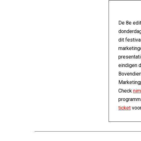
De 8e edit
donderdag 
dit festiv
marketingc
presentati
eindigen 
Bovendien
Marketing
Check
nim
programma
ticket
voor