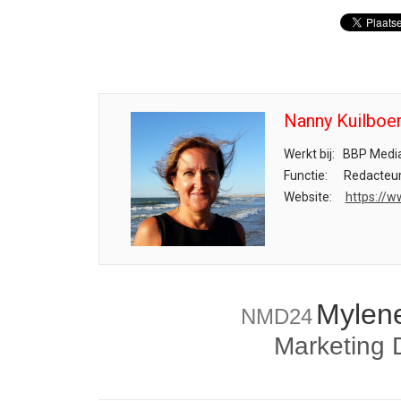
Nanny Kuilboe
Werkt bij:
BBP Media
Functie:
Redacteu
Website:
https://w
Mylen
NMD24
Marketing 