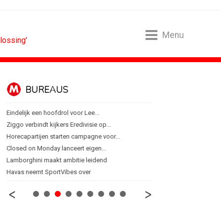
Menu
lossing'
BUREAUS
CONTENTM
Eindelijk een hoofdrol voor Lee...
Internationale award voo
Ziggo verbindt kijkers Eredivisie op...
[column] Sports bar - vo
Horecapartijen starten campagne voor...
Lawa, Woed en NowNow 
Closed on Monday lanceert eigen...
Inschrijvingen Grand Prix
Lamborghini maakt ambitie leidend
Substack breidt uit in N
Havas neemt SportVibes over
WWF en CPNB introducer