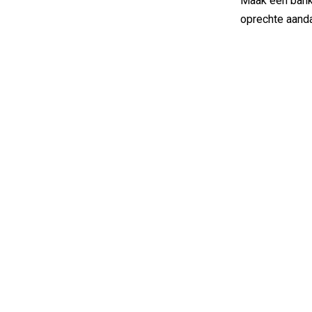
Maak een bank 
oprechte aandac