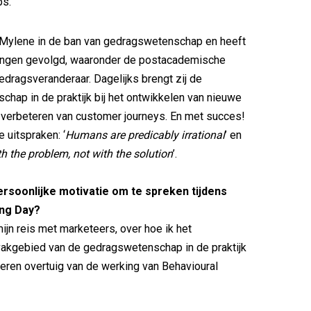
ps.
 Mylene in de ban van gedragswetenschap en heeft
idingen gevolgd, waaronder de postacademische
gedragsveranderaar. Dagelijks brengt zij de
hap in de praktijk bij het ontwikkelen van nieuwe
 verbeteren van customer journeys. En met succes!
 uitspraken: ‘
Humans are predicably irrational
’ en
ith the problem, not with the solution
’.
ersoonlijke motivatie om te spreken tijdens
ng Day?
mijn reis met marketeers, over hoe ik het
vakgebied van de gedragswetenschap in de praktijk
eren overtuig van de werking van Behavioural