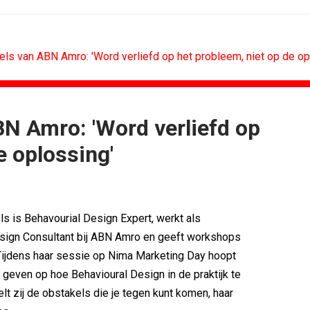
ls van ABN Amro: 'Word verliefd op het probleem, niet op de op
N Amro: 'Word verliefd op
N
B2B
e oplossing'
.
Marketing mix modelling terug van...
'Merk moet...
Adform werkt aan open standaard...
e klant als...
Special Ops bouwt merk rond...
merken hun...
De marketingwereld optimaliseert...
 is Behavourial Design Expert, werkt als
nieuwe premium
De marketingkracht van De...
sign Consultant bij ABN Amro en geeft workshops
eg als...
Marketingtransfers week 28, 2026
 Tijdens haar sessie op Nima Marketing Day hoopt
e geven op hoe Behavioural Design in de praktijk te
lt zij de obstakels die je tegen kunt komen, haar