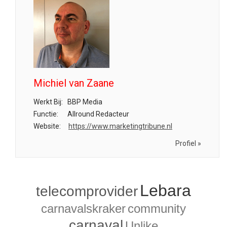
Michiel van Zaane
Werkt Bij:
BBP Media
Functie:
Allround Redacteur
Website:
https://www.marketingtribune.nl
Profiel »
Lebara
telecomprovider
carnavalskraker
community
carnaval
Unlike