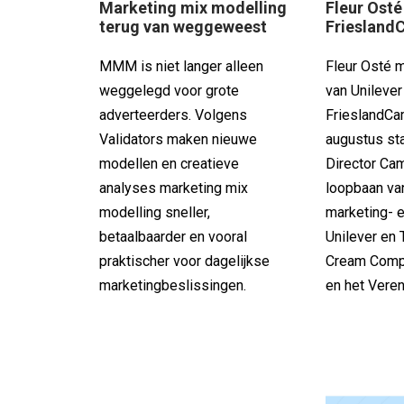
Marketing mix modelling
Fleur Osté
terug van weggeweest
Friesland
MMM is niet langer alleen
Fleur Osté 
weggelegd voor grote
van Unilever
adverteerders. Volgens
FrieslandCa
Validators maken nieuwe
augustus sta
modellen en creatieve
Director Cam
analyses marketing mix
loopbaan va
modelling sneller,
marketing- e
betaalbaarder en vooral
Unilever en
praktischer voor dagelijkse
Cream Comp
marketingbeslissingen.
en het Veren