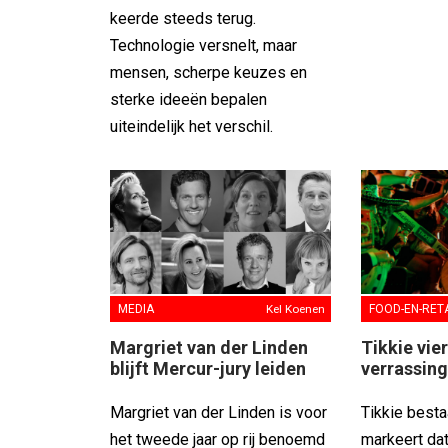
keerde steeds terug.
Technologie versnelt, maar
mensen, scherpe keuzes en
sterke ideeën bepalen
uiteindelijk het verschil.
MEDIA
Kel Koenen
FOOD-EN-RET
Margriet van der Linden
Tikkie vie
blijft Mercur-jury leiden
verrassing
Margriet van der Linden is voor
Tikkie bestaa
het tweede jaar op rij benoemd
markeert da