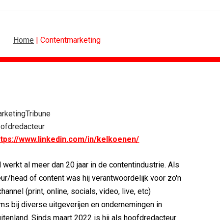
Home
| Contentmarketing
N
B2B
punt, maar...
Marketing mix modelling terug van...
rketingTribune
ok bloemen bezorgen
Adform werkt aan open standaard...
ofdredacteur
asso
Special Ops bouwt merk rond...
ttps://www.linkedin.com/in/kelkoenen/
De marketingwereld optimaliseert...
en sterk merk...
De marketingkracht van De...
 werkt al meer dan 20 jaar in de contentindustrie. Als
nt? In...
Marketingtransfers week 28, 2026
ur/head of content was hij verantwoordelijk voor zo'n
hannel (print, online, socials, video, live, etc)
ms bij diverse uitgeverijen en ondernemingen in
itenland. Sinds maart 2022 is hij als hoofdredacteur