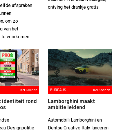
elfde afspraken
ontving het drankje gratis.
kunnen
n, om zo
g van het
 te voorkomen.
Kel Koenen
BUREAUS
Kel Koenen
identiteit rond
Lamborghini maakt
oos
ambitie leidend
andse
Automobili Lamborghini en
eau Designpolitie
Dentsu Creative Italy lanceren