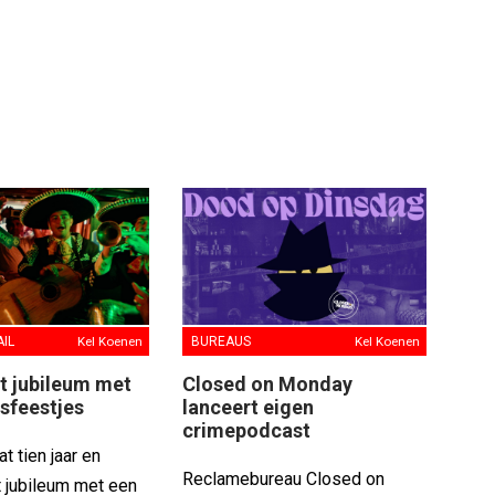
AIL
Kel Koenen
BUREAUS
Kel Koenen
rt jubileum met
Closed on Monday
sfeestjes
lanceert eigen
crimepodcast
t tien jaar en
Reclamebureau Closed on
t jubileum met een