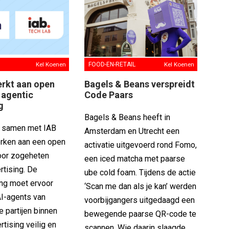
Kel Koenen
FOOD-EN-RETAIL
Kel Koenen
rkt aan open
Bagels & Beans verspreidt
 agentic
Code Paars
g
Bagels & Beans heeft in
t samen met IAB
Amsterdam en Utrecht een
rken aan een open
activatie uitgevoerd rond Fomo,
oor zogeheten
een iced matcha met paarse
rtising. De
ube cold foam. Tijdens de actie
ng moet ervoor
‘Scan me dan als je kan’ werden
AI-agents van
voorbijgangers uitgedaagd een
e partijen binnen
bewegende paarse QR-code te
rtising veilig en
scannen. Wie daarin slaagde,