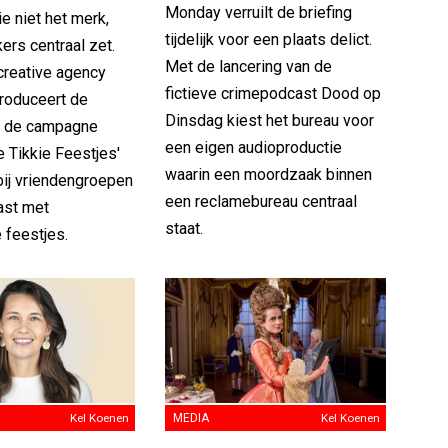
Monday verruilt de briefing
e niet het merk,
tijdelijk voor een plaats delict.
ers centraal zet.
Met de lancering van de
reative agency
fictieve crimepodcast Dood op
ntroduceert de
Dinsdag kiest het bureau voor
t de campagne
een eigen audioproductie
 Tikkie Feestjes'
waarin een moordzaak binnen
bij vriendengroepen
een reclamebureau centraal
ast met
staat.
 feestjes.
Kel Koenen
MEDIA
Kel Koenen