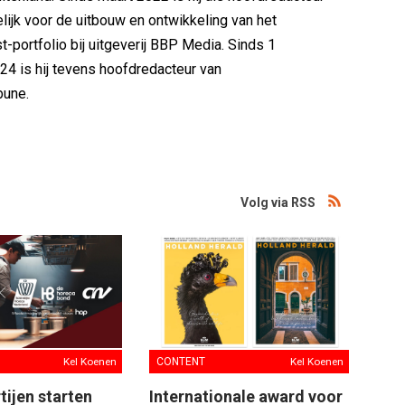
lijk voor de uitbouw en ontwikkeling van het
-portfolio bij uitgeverij BBP Media. Sinds 1
4 is hij tevens hoofdredacteur van
bune.
Volg via RSS
Kel Koenen
CONTENT
Kel Koenen
ijen starten
Internationale award voor