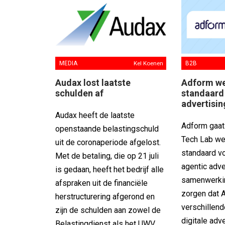
MEDIA
Kel Koenen
B2B
Audax lost laatste
Adform we
schulden af
standaard
advertisin
Audax heeft de laatste
Adform gaa
openstaande belastingschuld
Tech Lab we
uit de coronaperiode afgelost.
standaard v
Met de betaling, die op 21 juli
agentic adve
is gedaan, heeft het bedrijf alle
samenwerki
afspraken uit de financiële
zorgen dat 
herstructurering afgerond en
verschillend
zijn de schulden aan zowel de
digitale adve
Belastingdienst als het UWV