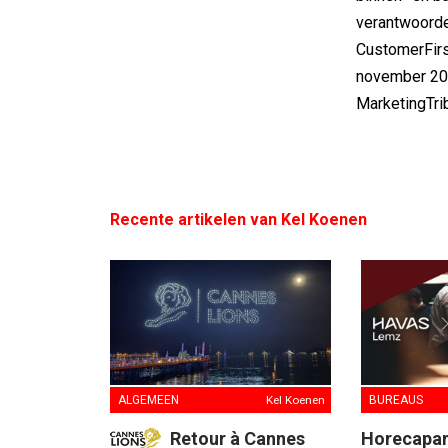
verantwoorde
CustomerFirst
november 202
MarketingTri
Recente artikelen van Kel Koenen
ALGEMEEN
Kel Koenen
BUREAUS
Retour à Cannes
Horecapart