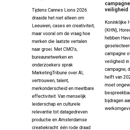
campagne 
veiligheid
Tijdens Cannes Lions 2026
draaide het niet alleen om
Koninklijke
Leeuwen, cases en creativiteit,
(KHN), Hor
maar vooral om de vraag hoe
hebben Hav
merken die laatste vertalen
geselecteer
naar groei. Met CMO’s,
campagne ov
bureaunetwerken en
veiligheid i
onderzoekers sprak
campagne, d
MarketingTribune over AI,
helft van 20
vertrouwen, talent,
moet ongew
merkonderscheid en meetbare
bespreekba
effectiviteit. Van menselijk
bijdragen aa
leiderschap en culturele
werkomgevi
relevantie tot datagedreven
productie en Amsterdamse
creatiekracht: één rode draad