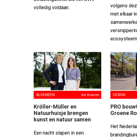
volgens dez
volledig voldaan.
met elkaar 
samenwerke
versnipperin
ecosysteem
ALGEMEEN
Kel Koenen
DESIGN
Kröller-Müller en
PRO bouwt 
Natuurhuisje brengen
Groene R
kunst en natuur samen
Het Nederl
Een nacht slapen in een
brandingbur