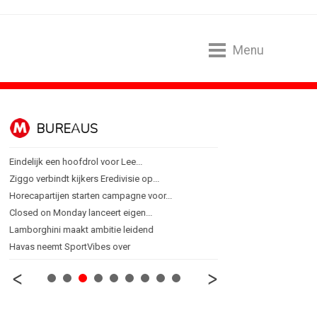
Menu
BUREAUS
CONTENTM
Eindelijk een hoofdrol voor Lee...
Internationale award voo
Ziggo verbindt kijkers Eredivisie op...
[column] Sports bar - vo
Horecapartijen starten campagne voor...
Lawa, Woed en NowNow 
Closed on Monday lanceert eigen...
Inschrijvingen Grand Prix
Lamborghini maakt ambitie leidend
Substack breidt uit in N
Havas neemt SportVibes over
WWF en CPNB introducer