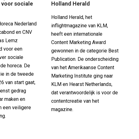
voor sociale
Holland Herald
Holland Herald, het
 Horeca Nederland
inflightmagazine van KLM,
ecabond en CNV
heeft een internationale
as Lemz
Content Marketing Award
d voor een
gewonnen in de categorie Best
er sociale
Publication. De onderscheiding
n de horeca. De
van het Amerikaanse Content
ie in de tweede
Marketing Institute ging naar
26 van start gaat,
KLM en Hearst Netherlands,
enst gedrag
dat verantwoordelijk is voor de
ar maken en
contentcreatie van het
n een veiligere
magazine.
ng.