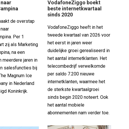
 naar
VodafoneZiggo boekt
Campina
beste internetkwartaal
sinds 2020
maakt de overstap
VodafoneZiggo heeft in het
 naar
tweede kwartaal van 2026 voor
mpina. Per 1
het eerst in jaren weer
rt zij als Marketing
duidelijke groei gerealiseerd in
pina, na een
het aantal internetklanten. Het
n meerdere jaren in
telecombedrijf verwelkomde
n salesfuncties bij
per saldo 7.200 nieuwe
 The Magnum Ice
internetklanten, waarmee het
any in Nederland
de sterkste kwartaalgroei
igd Koninkrijk.
sinds begin 2020 noteert. Ook
het aantal mobiele
abonnementen nam verder toe.