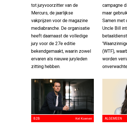
tot juryvoorzitter van de
campagne di
Mercurs, de jaarlijkse
maar gebruik
vakprijzen voor de magazine
Samen met c
mediabranche. De organisatie
Uncle Bill i
heeft daarnaast de volledige
betaaldiens
jury voor de 27e editie
'Waanzinnige
bekendgemaakt, waarin zowel
(WTF), waar
ervaren als nieuwe juryleden
worden verr
zitting hebben.
onverwachte
B2B
Kel Koenen
ALGEMEEN