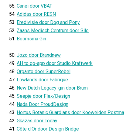
55.
Canei door VBAT
54.
Adidas door RESN
53.
Eredivisie door Dog and Pony
52.
Zaans Medisch Centrum door Silo
51.
Boomsma Gin
50.
Jozo door Brandnew
49.
AH to go-app door Studio Kraftwerk
48.
Organto door SuperRebel
47.
Lowlands door Fabrique
46.
New Dutch Legacy-gin door Brum
45.
Seepje door Flex/Design
44.
Nada Door ProudDesign
43.
Hortus Botanic Guardians door Koeweiden Postma
42.
Gkazas door Today
41.
Côte d’Or ​door Design Bridge