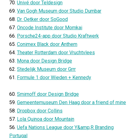
70.
Univé door Teldesign
69.
Van Gogh Museum door Studio Dumbar
68.
Dr. Oetker door SoGood
67.
Oncode Institute door Momkai
66.
Porsche24-app door Studio Kraftwerk
65.
Conimex Black door Anthem
64.
Theater Rotterdam door Vruchtvlees
63.
Mona door Design Bridge
62.
Stedelijk Museum door Grrr
61.
Formule 1 door Wieden + Kennedy
60.
Smirnoff door Design Bridge
59.
Gemeentemuseum Den Haag door a friend of mine
58.
Dropbox door Collins
57.
Lola Quinoa door Mountain
56.
Uefa Nations League door Y&amp;R Branding
Portugal