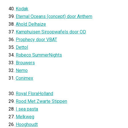
40.
Kodak
39.
Eternal Oceans (concept) door Anthem
38.
Ahold Delhaize
37.
Kamphuisen Siroopwafels door OD
36.
Prophecy door VBAT
35.
Dettol
34.
Robeco SummerNights
33.
Brouwers
32.
Nemo
31.
Conimex
30.
Royal FloraHolland
29.
Rood Met Zwarte Stippen
28.
I sea pasta
27.
Melkweg
26.
Hooghoudt