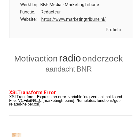
Werkt bij:
BBP Media - MarketingTribune
Functie:
Redacteur
Website:
https://www.marketingtribune.nl/
Profiel »
radio
Motivaction
onderzoek
aandacht
BNR
XSLTransform Error
XSLTransform: Expression error: variable 'org-vertical' not found.
File: VCFile(N/E:0:[marketingtribune]::/templates/functions/get-
related-helper.xsl)