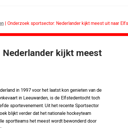
en
| Onderzoek sportsector: Nederlander kijkt meest uit naar Elf
 Nederlander kijkt meest
BUREAUS
g terug van...
Eindelijk een hoofdrol voor Lee...
n standaard...
Ziggo verbindt kijkers Eredivisie op...
k rond...
Horecapartijen starten campagne voor...
timaliseert...
Closed on Monday lanceert eigen...
ederland in 1997 voor het laatst kon genieten van de
n De...
Lamborghini maakt ambitie leidend
onkevaart in Leeuwarden, is de Elfstedentocht toch
eek 28, 2026
Havas neemt SportVibes over
efde sportevenement. Uit het recente Sportsector
k blijkt verder dat het nationale hockeyteam
lle sportteams het meest wordt bewonderd door