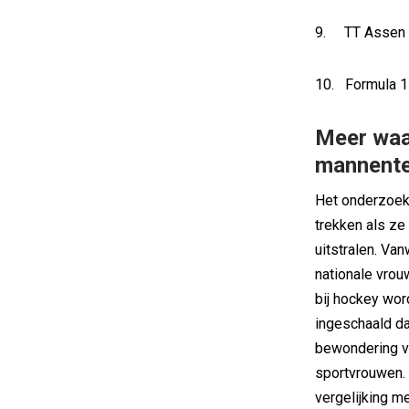
9. TT Assen
10. Formula 1
Meer waa
mannente
Het onderzoek 
trekken als ze
uitstralen. Va
nationale vro
bij hockey wo
ingeschaald da
bewondering v
sportvrouwen. 
vergelijking 