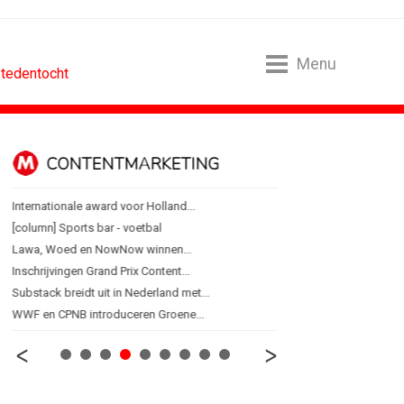
Menu
stedentocht
CONTENTMARKETING
DESIGN
Internationale award voor Holland...
PRO bouwt identiteit r
[column] Sports bar - voetbal
Coca-Cola: verpakking kri
Lawa, Woed en NowNow winnen...
Blond Amsterdam ontwer
Inschrijvingen Grand Prix Content...
Porsche kiest emotie bo
Substack breidt uit in Nederland met...
KNVB toont Oranje-portret
WWF en CPNB introduceren Groene...
Studenten filteren sigare