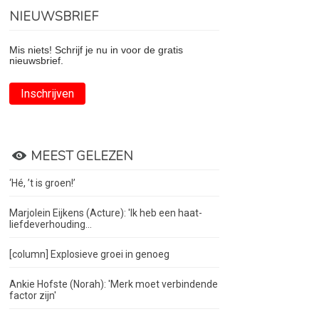
NIEUWSBRIEF
Mis niets! Schrijf je nu in voor de gratis
nieuwsbrief.
Inschrijven
MEEST GELEZEN
‘Hé, ’t is groen!’
Marjolein Eijkens (Acture): 'Ik heb een haat-
liefdeverhouding...
[column] Explosieve groei in genoeg
Ankie Hofste (Norah): 'Merk moet verbindende
factor zijn'