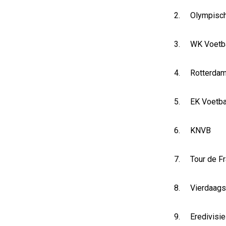
2. Olympisch
3. WK Voetb
4. Rotterdam
5. EK Voetba
6. KNVB
7. Tour de F
8. Vierdaags
9. Eredivisie