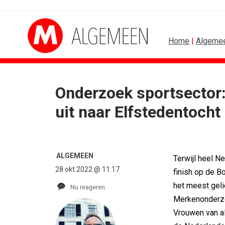
Home
|
Algeme
Onderzoek sportsector:
ALGEMEEN
B2B
uit naar Elfstedentocht
Marouschka Acquoij...
Marketing mix modellin
Ankie Hofste (Norah): 'Merk moet...
Adform werkt aan ope
[column] De Nederlandse klant als...
Special Ops bouwt mer
Lotte Willemsen: Hoe merken hun...
De marketingwereld op
ALGEMEEN
Terwijl heel N
[column] Rust is het nieuwe premium
De marketingkracht va
28 okt 2022 @ 11:17
finish op de B
Efficiëntie is niet genoeg als...
Marketingtransfers w
het meest geli
Nu reageren
Merkenonderzoe
Vrouwen van a