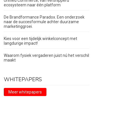
Unified Commerce; van versnipperd
ecosysteem naar één platform
De Brandformance Paradox. Een onderzoek
naar de succesformule achter duurzame
marketinggroei.
Kies voor een tijdelijk winkelconcept met
langdurige impact!
Waarom fysiek vergaderen juist nú het verschil
maakt
WHITEPAPERS
Meer whitepapers