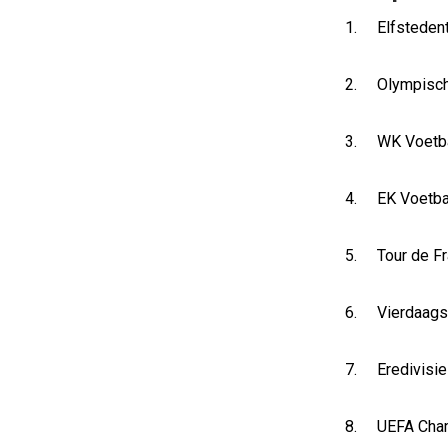
1. Elfsteden
2. Olympisch
3. WK Voetb
4. EK Voetba
5. Tour de F
6. Vierdaags
7. Eredivisie
8. UEFA Cha