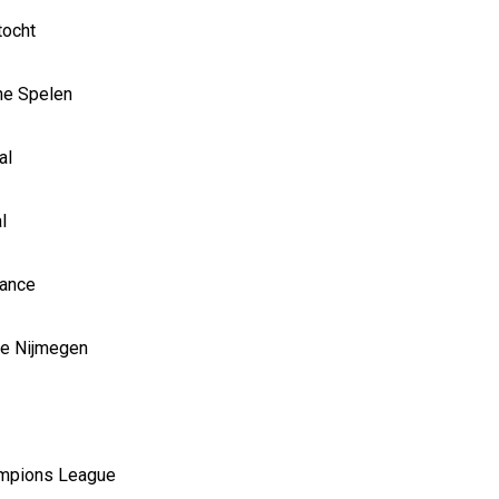
tocht
e Spelen
al
l
rance
e Nijmegen
mpions League