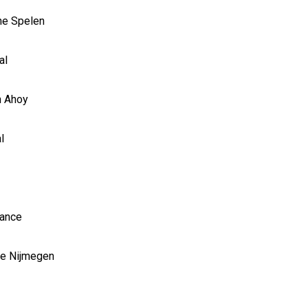
e Spelen
al
 Ahoy
l
rance
e Nijmegen