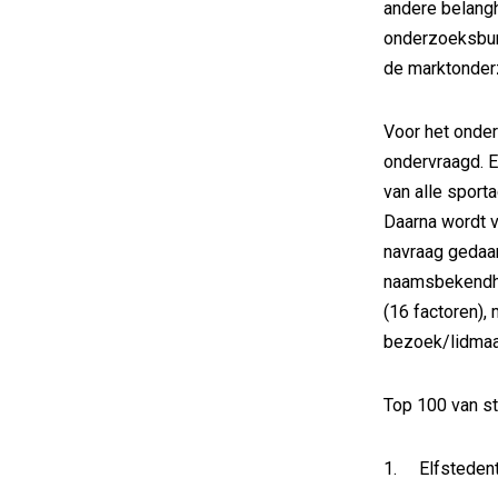
andere belang
onderzoeksbure
de marktonder
Voor het onde
ondervraagd. 
van alle spor
Daarna wordt 
navraag gedaan
naamsbekendhe
(16 factoren), 
bezoek/lidmaa
Top 100 van st
1. Elfsteden