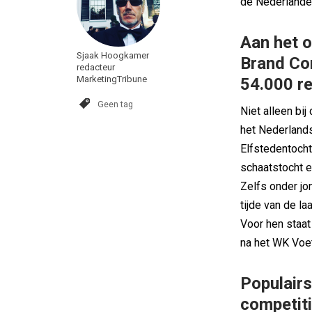
de Nederlander
Aan het 
Sjaak Hoogkamer
Brand Co
redacteur
MarketingTribune
54.000 r
Geen tag
Niet alleen bij
het Nederlands
Elfstedentocht
schaatstocht e
Zelfs onder j
tijde van de l
Voor hen staat
na het WK Voet
Populair
competit