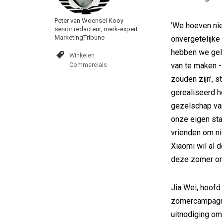
Peter van Woensel Kooy
'We hoeven nie
senior redacteur, merk-expert
MarketingTribune
onvergetelijke
hebben we gel
Winkelen
Commercials
van te maken 
zouden zijn', 
gerealiseerd h
gezelschap van
onze eigen sta
vrienden om ni
Xiaomi wil al
deze zomer onv
Jia Wei, hoofd
zomercampagne
uitnodiging o