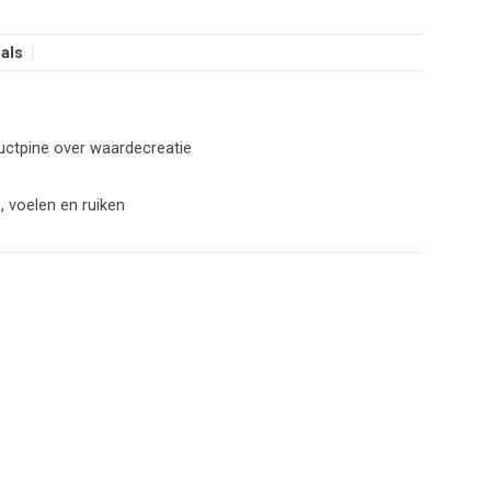
als
uctpine over waardecreatie
, voelen en ruiken