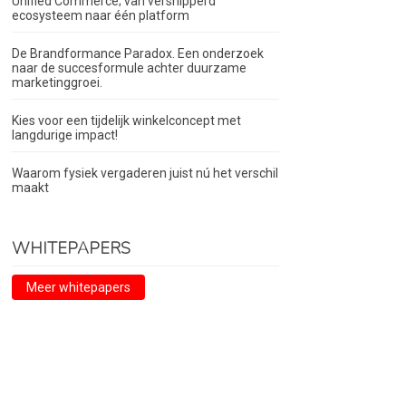
Unified Commerce; van versnipperd
ecosysteem naar één platform
De Brandformance Paradox. Een onderzoek
naar de succesformule achter duurzame
marketinggroei.
Kies voor een tijdelijk winkelconcept met
langdurige impact!
Waarom fysiek vergaderen juist nú het verschil
maakt
WHITEPAPERS
Meer whitepapers