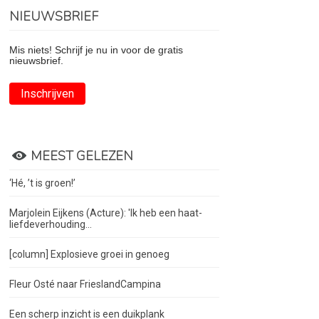
NIEUWSBRIEF
Mis niets! Schrijf je nu in voor de gratis
nieuwsbrief.
Inschrijven
MEEST GELEZEN
‘Hé, ’t is groen!’
Marjolein Eijkens (Acture): 'Ik heb een haat-
liefdeverhouding...
[column] Explosieve groei in genoeg
Fleur Osté naar FrieslandCampina
Een scherp inzicht is een duikplank