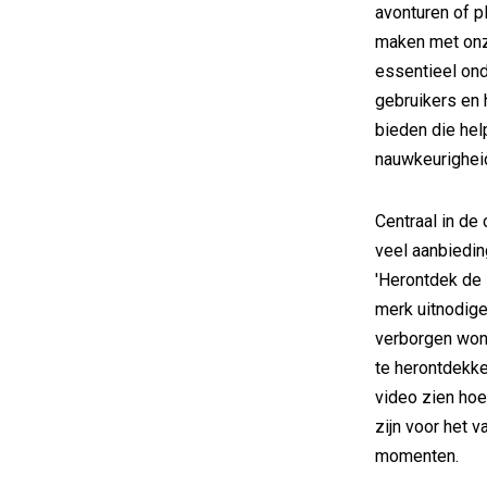
avonturen of p
maken met onz
essentieel ond
gebruikers en 
bieden die he
nauwkeurigheid
Centraal in de
veel aanbiedin
'Herontdek de 
merk uitnodig
verborgen wond
te herontdekke
video zien hoe
zijn voor het 
momenten.