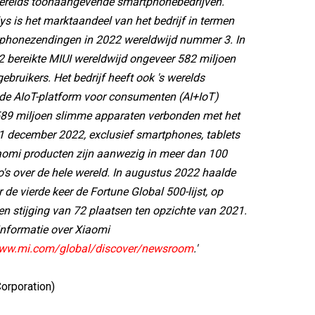
 werelds toonaangevende smartphonebedrijven.
s is het marktaandeel van het bedrijf in termen
phonezendingen in 2022 wereldwijd nummer 3. In
 bereikte MIUI wereldwijd ongeveer 582 miljoen
ebruikers. Het bedrijf heeft ook 's werelds
e AIoT-platform voor consumenten (AI+IoT)
589 miljoen slimme apparaten verbonden met het
1 december 2022, exclusief smartphones, tablets
aomi producten zijn aanwezig in meer dan 100
o's over de hele wereld. In augustus 2022 haalde
r de vierde keer de Fortune Global 500-lijst, op
en stijging van 72 plaatsen ten opzichte van 2021.
informatie over Xiaomi
www.mi.com/global/discover/newsroom
.'
Corporation)