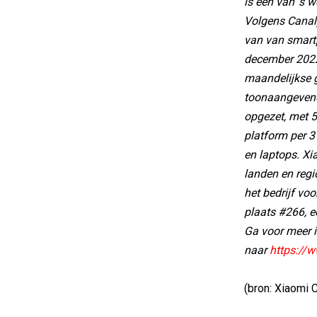
is één van 's
Volgens Canaly
van van smart
december 2022
maandelijkse g
toonaangevend
opgezet, met 
platform per 3
en laptops. Xi
landen en regi
het bedrijf voo
plaats #266, e
Ga voor meer 
naar
https://
(bron: Xiaomi 