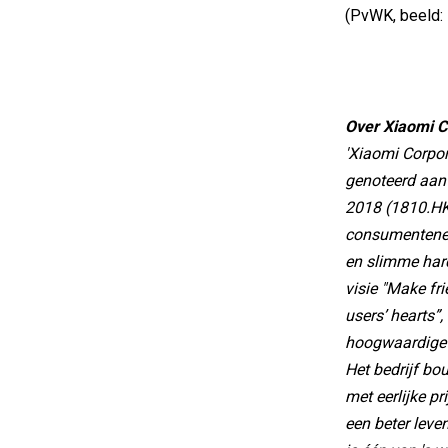
(PvWK, beeld:
Over Xiaomi C
'Xiaomi Corpora
genoteerd aan
2018 (1810.HK)
consumentenel
en slimme har
visie "Make fr
users’ hearts”
hoogwaardige g
Het bedrijf b
met eerlijke pr
een beter leve