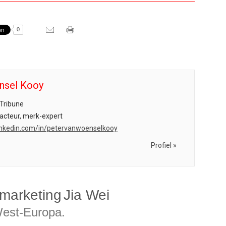
0
nsel Kooy
Tribune
acteur, merk-expert
.linkedin.com/in/petervanwoenselkooy
Profiel »
marketing
Jia Wei
est-Europa.