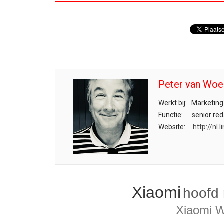
Peter van Woe
Werkt bij:
Marketing
Functie:
senior red
Website:
http://nl
Xiaomi
hoofd 
Xiaomi W