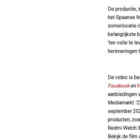
De productie, 
het Spaanse Mi
zomerlocatie 
belangrijkste
'ten volle te l
herinneringen 
De video is be
Facebook
en
h
aanbiedingen v
Mediamarkt. 'Z
september 202
producten, zo
Redmi Watch 3.
Bekijk de film 