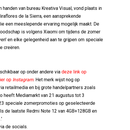
in handen van bureau Kreativa Visual, vond plaats in
raflores de la Sierra, een aansprekende
die een meeslepende ervaring mogelijk maakt. De
 boodschap is volgens Xiaomi om tijdens de zomer
even' en elke gelegenheid aan te grijpen om speciale
te creëren.
schikbaar op onder andere via
deze link op
ier op
Instagram
. Het merk wijst nog op
ia retailmedia en bij grote handelpartners zoals
o heeft Mediamarkt van 21 augustus tot 3
3 speciale zomerpromoties op geselecteerde
als de laatste Redmi Note 12 van 4GB+128GB en
'
via de socials.