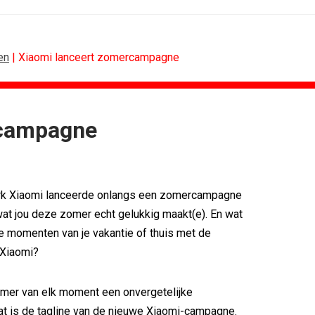
en
| Xiaomi lanceert zomercampagne
rcampagne
ONLINE MARKETING
vo Maxlead naar...
Banken hervatten campagne tegen...
ste in...
Nederland in kopgroep Europese...
rk Xiaomi lanceerde onlangs een zomercampagne
rden voor Ster...
Allianz Direct ‘kaapt’...
onderweg...
VanMoof zet antidiefstal centraal
at jou deze zomer echt gelukkig maakt(e). En wat
i
RTV Oost zet AI-presentator in voor...
 momenten van je vakantie of thuis met de
blijft...
Greetz lanceert campagne met Roy...
 Xiaomi?
mer van elk moment een onvergetelijke
Dat is de tagline van de nieuwe Xiaomi-campagne.