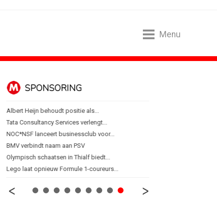
Menu
SPONSORING
ALGEMEEN
Albert Heijn behoudt positie als...
Ankie Hofste (Norah): 'M
Tata Consultancy Services verlengt...
[column] De Nederlandse 
NOC*NSF lanceert businessclub voor...
Lotte Willemsen: Hoe me
BMV verbindt naam aan PSV
[column] Rust is het ni
Olympisch schaatsen in Thialf biedt...
Efficiëntie is niet genoeg 
Lego laat opnieuw Formule 1-coureurs...
'Een trend is geen eindpu