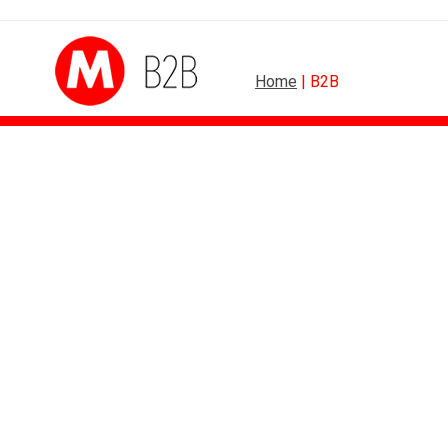
Home
| B2B