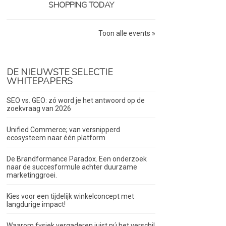
SHOPPING TODAY
Toon alle events »
DE NIEUWSTE SELECTIE
WHITEPAPERS
SEO vs. GEO: zó word je het antwoord op de
zoekvraag van 2026
Unified Commerce; van versnipperd
ecosysteem naar één platform
De Brandformance Paradox. Een onderzoek
naar de succesformule achter duurzame
marketinggroei.
Kies voor een tijdelijk winkelconcept met
langdurige impact!
Waarom fysiek vergaderen juist nú het verschil