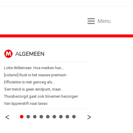
Menu
ALGEMEEN
B2B
Lotte Willemsen: Hoe merken hun...
Marketing mix modelling 
[column] Rust is het nieuwe premium
Adform werkt aan open 
Efficiëntie is niet genoeg als...
Special Ops bouwt merk 
'Een trend is geen eindpunt, maar...
De marketingwereld optim
Thuisbezorgd gaat ook bloemen bezorgen
De marketingkracht van 
Van lippenstift naar lasso
Marketingtransfers wee