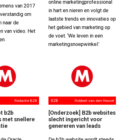
online marketingprofessional
emens van 2017
in hart en nieren en volgt de
t verstandig om
laatste trends en innovaties op
n naar de
het gebied van marketing op
n van video. Het
de voet. ‘We leven in een
en.
marketingsnoepwinkel.’
Redactie B2B
B2B
Robbert van den Heuvel
pt b2b
[Onderzoek] B2b websites
 met snellere
slecht ingericht voor
tie
genereren van leads
 de Oracle
De b2b website wordt steeds