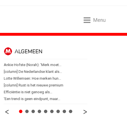
Menu
ALGEMEEN
B2B
Ankie Hofste (Norah): 'Merk moet...
Marketing mix modelling 
[column] De Nederlandse klant als...
Adform werkt aan open 
Lotte Willemsen: Hoe merken hun...
Special Ops bouwt merk 
[column] Rust is het nieuwe premium
De marketingwereld optim
Efficiëntie is niet genoeg als...
De marketingkracht van 
'Een trend is geen eindpunt, maar...
Marketingtransfers wee