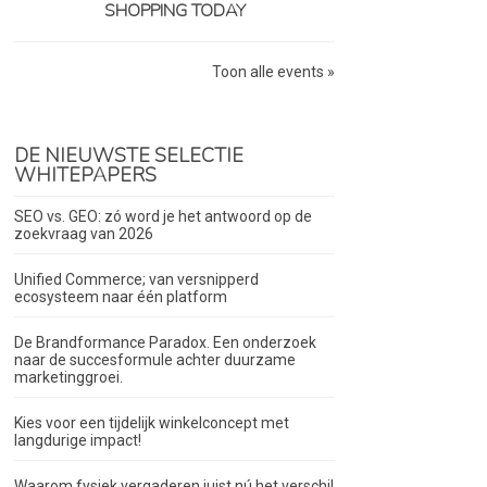
SHOPPING TODAY
Toon alle events »
DE NIEUWSTE SELECTIE
WHITEPAPERS
SEO vs. GEO: zó word je het antwoord op de
zoekvraag van 2026
Unified Commerce; van versnipperd
ecosysteem naar één platform
De Brandformance Paradox. Een onderzoek
naar de succesformule achter duurzame
marketinggroei.
Kies voor een tijdelijk winkelconcept met
langdurige impact!
Waarom fysiek vergaderen juist nú het verschil