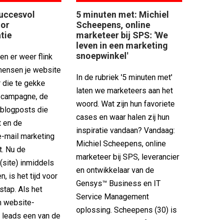
uccesvol
5 minuten met: Michiel
oor
Scheepens, online
tie
marketeer bij SPS: 'We
leven in een marketing
snoepwinkel'
en er weer flink
mensen je website
In de rubriek '5 minuten met'
 die te gekke
laten we marketeers aan het
 campagne, de
woord. Wat zijn hun favoriete
 blogposts die
cases en waar halen zij hun
t en de
inspiratie vandaan? Vandaag:
e-mail marketing
Michiel Scheepens, online
t. Nu de
marketeer bij SPS, leverancier
(site) inmiddels
en ontwikkelaar van de
, is het tijd voor
Gensys™ Business en IT
stap. Als het
Service Management
n website-
oplossing. Scheepens (30) is
 leads een van de