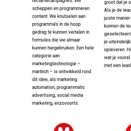
reclamecampagnes. We
groot dat je 
scheppen en programmeren
Als je de lea
content. We knutselen aan
juiste manier
programma’s in de hoop
kunnen de le
gedrag te kunnen vertalen in
geselecteerd 
formules die we almaar
je uiteindelij
kunnen hergebruiken. Een hele
opleveren. Hi
categorie aan
wat je vooral
marketingtechnologie –
met een lead
martech – is ontwikkeld rond
dit idee, als marketing
automation, programmatic
advertising, social media
marketing, enzovoorts.