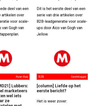
weede deel van een
Dit is het eerste deel van een
e artikelen over
serie van drie artikelen over
ratie voor scale-
B2B-leadgeneratie voor scale-
o van Gogh van
ups door Aico van Gogh van
stappenplan.
Jellow.
Ryan Baij
B2B
Gastblogger
MD21] Lubbers:
[column] Liefde op het
eel marketeers
eerste bericht?
en wel iets
ar ze
Het is weer zover:
rstelen met