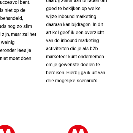
daarbij zeker aan te raden om
succesvol bent.
goed te bekijken op welke
ds niet op de
wijze inbound marketing
 behandeld,
daaraan kan bijdragen. In dit
ads nog zo slim
artikel geef ik een overzicht
zijn, maar zal het
van de inbound marketing
k weinig
activiteiten die je als b2b
eronder lees je
marketeer kunt ondernemen
 niet moet doen
om je gewenste doelen te
.
bereiken. Hierbij ga ik uit van
drie mogelijke scenario’s.