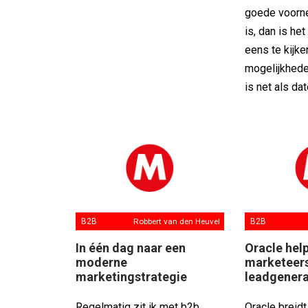
goede voorn
is, dan is he
eens te kijke
mogelijkhede
is net als dat
B2B
Robbert van den Heuvel
B2B
In één dag naar een
Oracle hel
moderne
marketeers
marketingstrategie
leadgenera
Regelmatig zit ik met b2b
Oracle breidt