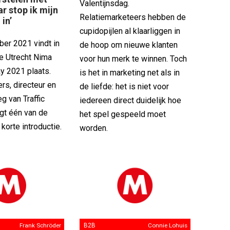
Valentijnsdag.
r stop ik mijn
Relatiemarketeers hebben de
 in’
cupidopijlen al klaarliggen in
er 2021 vindt in
de hoop om nieuwe klanten
e Utrecht Nima
voor hun merk te winnen. Toch
y 2021 plaats.
is het in marketing net als in
rs, directeur en
de liefde: het is niet voor
eg van Traffic
iedereen direct duidelijk hoe
gt één van de
het spel gespeeld moet
korte introductie.
worden.
Frank Schröder
B2B
Connie Lohuis