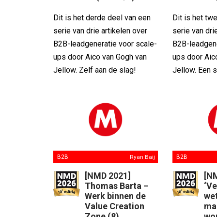
Dit is het derde deel van een
Dit is het t
serie van drie artikelen over
serie van dri
B2B-leadgeneratie voor scale-
B2B-leadgene
ups door Aico van Gogh van
ups door Aic
Jellow. Zelf aan de slag!
Jellow. Een 
B2B
Ryan Baij
B2B
[NMD 2021]
[N
Thomas Barta –
‘V
Werk binnen de
wet
Value Creation
ma
Zone (8)
wo