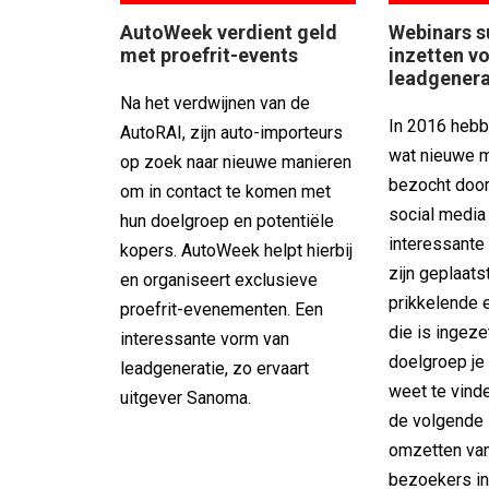
AutoWeek verdient geld
Webinars s
met proefrit-events
inzetten v
leadgenera
Na het verdwijnen van de
In 2016 hebb
AutoRAI, zijn auto-importeurs
wat nieuwe 
op zoek naar nieuwe manieren
bezocht door
om in contact te komen met
social media
hun doelgroep en potentiële
interessante
kopers. AutoWeek helpt hierbij
zijn geplaats
en organiseert exclusieve
prikkelende 
proefrit-evenementen. Een
die is ingeze
interessante vorm van
doelgroep je 
leadgeneratie, zo ervaart
weet te vinden
uitgever Sanoma.
de volgende 
omzetten va
bezoekers in