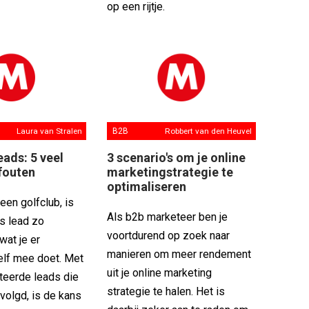
op een rijtje.
Laura van Stralen
B2B
Robbert van den Heuvel
eads: 5 veel
3 scenario's om je online
fouten
marketingstrategie te
optimaliseren
 een golfclub, is
Als b2b marketeer ben je
s lead zo
voortdurend op zoek naar
wat je er
manieren om meer rendement
zelf mee doet. Met
uit je online marketing
teerde leads die
strategie te halen. Het is
volgd, is de kans