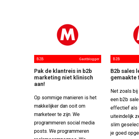
B2B
Gastblogger
B2B
Pak de klantreis in b2b
B2b sales l
marketing niet klinisch
gemaakte 
aan!
Net zoals bij
Op sommige manieren is het
een b2b sale
makkelijker dan ooit om
effectief als 
marketeer te zijn. We
uiteindelijk 
programmeren social media
slim geselec
posts. We programmeren
je goed opge