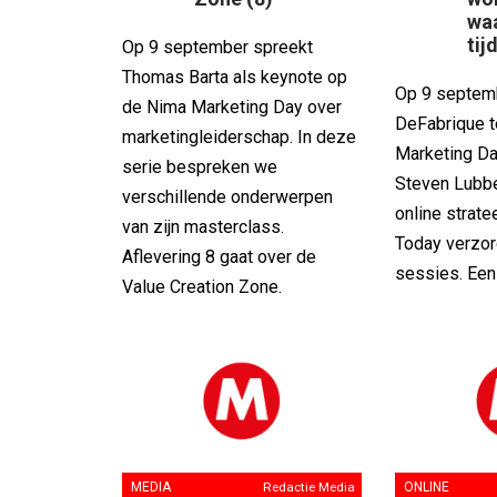
waa
tijd
Op 9 september spreekt
Thomas Barta als keynote op
Op 9 septemb
de Nima Marketing Day over
DeFabrique t
marketingleiderschap. In deze
Marketing Da
serie bespreken we
Steven Lubbe
verschillende onderwerpen
online strate
van zijn masterclass.
Today verzor
Aflevering 8 gaat over de
sessies. Een 
Value Creation Zone.
MEDIA
Redactie Media
ONLINE