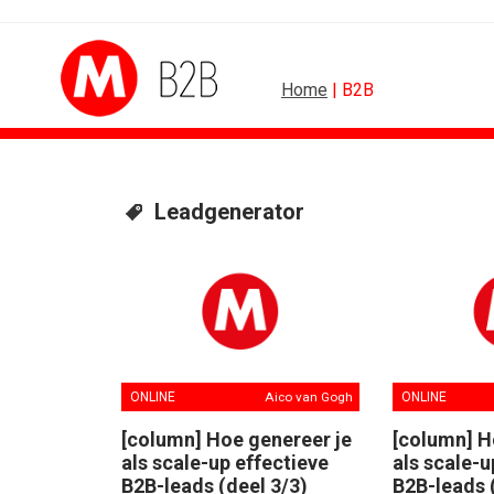
Home
| B2B
Leadgenerator
ONLINE
Aico van Gogh
ONLINE
[column] Hoe genereer je
[column] H
als scale-up effectieve
als scale-u
B2B-leads (deel 3/3)
B2B-leads 