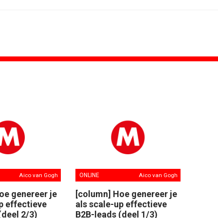
SPONSORING
Albert Heijn behoudt positie als...
Tata Consultancy Services verlengt...
NOC*NSF lanceert businessclub voor...
BMV verbindt naam aan PSV
Olympisch schaatsen in Thialf biedt...
Lego laat opnieuw Formule 1-coureurs...
Aico van Gogh
ONLINE
Aico van Gogh
oe genereer je
[column] Hoe genereer je
p effectieve
als scale-up effectieve
(deel 2/3)
B2B-leads (deel 1/3)