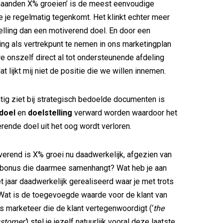
anden X% groeien’ is de meest eenvoudige
ie je regelmatig tegenkomt. Het klinkt echter meer
elling dan een motiverend doel. En door een
ing als vertrekpunt te nemen in ons marketingplan
e onszelf direct al tot ondersteunende afdeling
at lijkt mij niet de positie die we willen innemen.
tig ziet bij strategisch bedoelde documenten is
doel
en
doelstelling
verward worden waardoor het
erende doel uit het oog wordt verloren.
erend is X% groei nu daadwerkelijk, afgezien van
 bonus die daarmee samenhangt? Wat heb je aan
t jaar daadwerkelijk gerealiseerd waar je met trots
 Wat is de toegevoegde waarde voor de klant van
s marketeer die de klant vertegenwoordigt (‘
the
ustomer’
) stel je jezelf natuurlijk vooral deze laatste