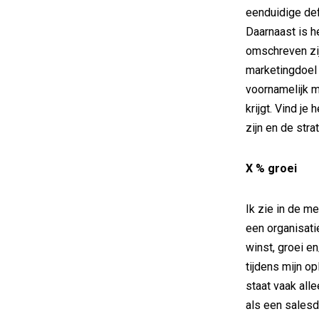
eenduidige def
Daarnaast is h
omschreven zi
marketingdoel 
voornamelijk m
krijgt. Vind je
zijn en de stra
X % groei
Ik zie in de m
een organisati
winst, groei en
tijdens mijn o
staat vaak all
als een salesd