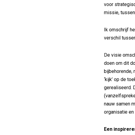
voor strategis
missie, tussen
Ik omschrijf h
verschil tusse
De visie omsch
doen om dit do
bijbehorende, 
‘kijk’ op de t
gerealiseerd. D
(vanzelfspreke
nauw samen me
organisatie e
Een inspirere