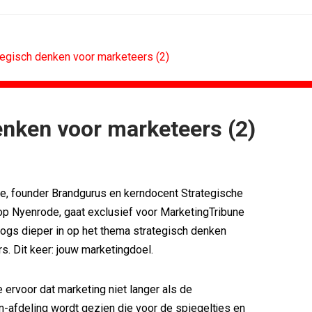
tegisch denken voor marketeers (2)
enken voor marketeers (2)
MARKETING
DESIGN
oor Holland...
PRO bouwt identiteit rond Groene Roos
voetbal
Coca-Cola: verpakking krijgt...
e, founder Brandgurus en kerndocent Strategische
w winnen...
Blond Amsterdam ontwerpt...
ix Content...
Porsche kiest emotie boven features
op Nyenrode, gaat exclusief voor MarketingTribune
 Nederland met...
KNVB toont Oranje-portretten in hart...
logs dieper in op het thema strategisch denken
eren Groene...
Studenten filteren sigaret uit iconen
s. Dit keer: jouw marketingdoel.
ervoor dat marketing niet langer als de
n-afdeling wordt gezien die voor de spiegeltjes en