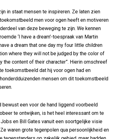
ijn in staat mensen te inspireren. Ze laten zien
toekomstbeeld men voor ogen heeft en motiveren
erdeel van deze beweging te zijn. We kennen
roemde ‘I have a dream’-toespraak van Martin
 have a dream that one day my four little children
nation where they will not be judged by the color of
by the content of their character”. Hierin omschreef
te toekomstbeeld dat hij voor ogen had en
j honderdduizenden mensen om dit toekomstbeeld
seren.
jd bewust een voor de hand liggend voorbeeld
obeer te ontwijken, is het heel interessant om te
 Jobs en Bill Gates vanuit een soortgelijke visie
 Ze waren grote tegenpolen qua persoonlijkheid en
e tegenstanders op zakelijk gebied, maar hadden