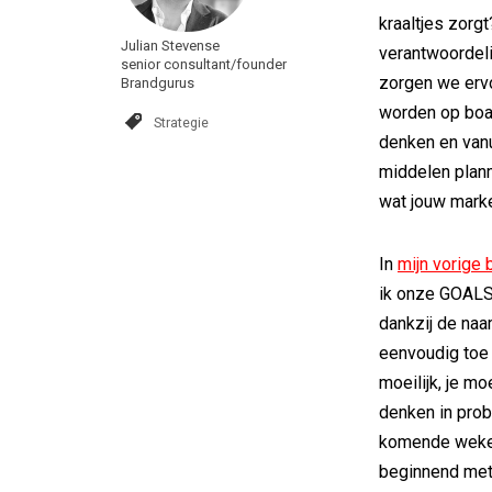
kraaltjes zorg
Julian Stevense
verantwoordeli
senior consultant/founder
zorgen we erv
Brandgurus
worden op boa
Strategie
denken en van
middelen planm
wat jouw marke
In
mijn vorige
ik onze GOALS
dankzij de naa
eenvoudig toe 
moeilijk, je m
denken in prob
komende weken
beginnend met