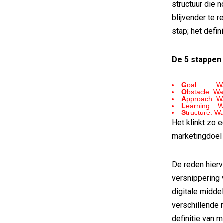
structuur die n
blijvender te r
stap; het defi
De 5 stappen
G
oal: Wat 
O
bstacle: Wa
A
pproach: W
L
earning: W
S
tructure: Wa
Het klinkt zo 
marketingdoel b
De reden hierv
versnippering
digitale midde
verschillende 
definitie van 