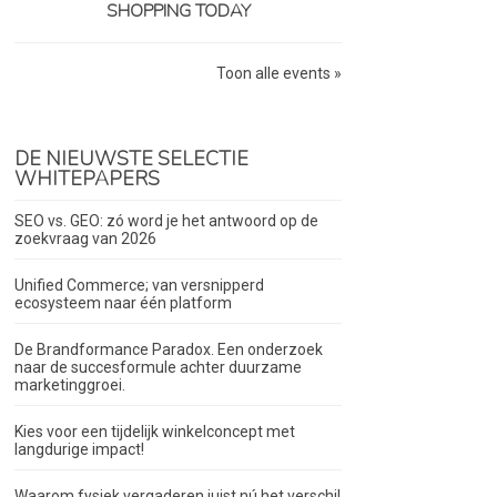
SHOPPING TODAY
Toon alle events »
DE NIEUWSTE SELECTIE
WHITEPAPERS
SEO vs. GEO: zó word je het antwoord op de
zoekvraag van 2026
Unified Commerce; van versnipperd
ecosysteem naar één platform
De Brandformance Paradox. Een onderzoek
naar de succesformule achter duurzame
marketinggroei.
Kies voor een tijdelijk winkelconcept met
langdurige impact!
Waarom fysiek vergaderen juist nú het verschil