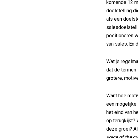
komende 12 ma
doelstelling d
als een doelst
salesdoelstell
positioneren w
van sales. En d
Wat je regelma
dat de termen
grotere, motiv
Want hoe motiv
een mogelijke
het eind van he
op terugkijkt?
deze groei? Al
voice of the c