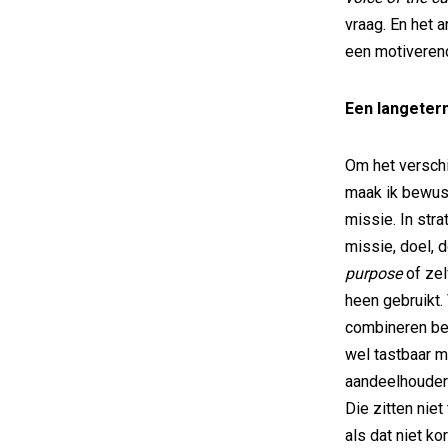
vraag. En het 
een motiverend
Een langeterm
Om het verschi
maak ik bewust
missie. In str
missie, doel, 
purpose
of ze
heen gebruikt.
combineren bei
wel tastbaar 
aandeelhouder
Die zitten nie
als dat niet ko