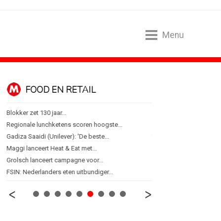
Menu
FOOD EN RETAIL
MEDIA
Blokker zet 130 jaar...
Sander Pluijm van Abovo
Regionale lunchketens scoren hoogste...
Omnicom Media als eerst
Gadiza Saaidi (Unilever): 'De beste...
Tien nieuwe genomineerd
Maggi lanceert Heat & Eat met...
Storytel zet luisteren on
Grolsch lanceert campagne voor...
Ster start Goede Loeki
FSIN: Nederlanders eten uitbundiger...
Margriet van der Linden bl