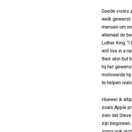
Goede visies z
welk gewenst 
mensen om ond
allemaal de be
Luther King: “I
will live in a 
their skin but 
hij het gewens
motiveerde hi
te helpen reali
Hoewel ik alti
zoals Apple pr
zien dat Steve
zijn begonnen.
soms ook grot