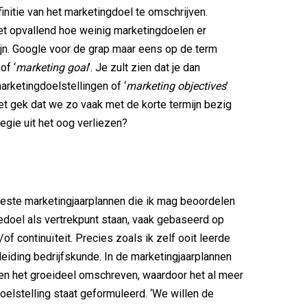
initie van het marketingdoel te omschrijven.
et opvallend hoe weinig marketingdoelen er
jn. Google voor de grap maar eens op de term
of ‘
marketing goal
’. Je zult zien dat je dan
arketingdoelstellingen of ‘
marketing objectives
’
 het gek dat we zo vaak met de korte termijn bezig
tegie uit het oog verliezen?
eeste marketingjaarplannen die ik mag beoordelen
edoel als vertrekpunt staan, vaak gebaseerd op
/of continuïteit. Precies zoals ik zelf ooit leerde
pleiding bedrijfskunde. In de marketingjaarplannen
een het groeideel omschreven, waardoor het al meer
oelstelling staat geformuleerd. ‘We willen de