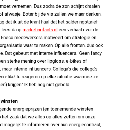
nt moet vernemen. Dus zodra de zon schijnt draaien
f afwasje. Boter bij de vis zullen we maar denken.
 dat ik uit de krant haal dat het salderingstarief
 lees ik op
marketingfacts.nl
een verhaal over de
 Eneco medewerkers motiveert om strategie en
organisatie waar te maken. Op alle fronten, dus ook
e. Dat gebeurt met interne influencers. ‘Geen fancy
en sterke mening over lipgloss, e-bikes of
maar interne influencers: Collega’s die collega’s
co-like’ te reageren op elke situatie waarmee ze
n) krijgen.’ Ik heb nog niet gebeld.
winsten
jgende energieprijzen (en toenemende winsten
is het zaak dat we alles op alles zetten om onze
d mogelijk te informeren over hun energiecontract,