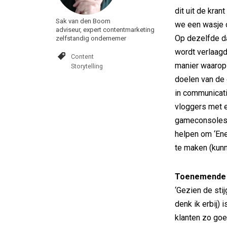
dit uit de kra
Sak van den Boom
we een wasje o
adviseur, expert contentmarketing
Op dezelfde dag
zelfstandig ondernemer
wordt verlaagd
Content
manier waarop
Storytelling
doelen van de 
in communicati
vloggers met e
gameconsoles, 
helpen om ‘Ene
te maken (kunne
Toenemende 
‘Gezien de sti
denk ik erbij) 
klanten zo goe