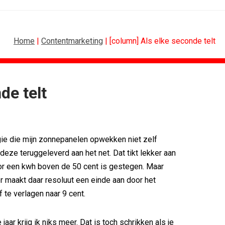
Home
|
Contentmarketing
| [column] Als elke seconde telt
de telt
RETAIL
MEDIA
 scoren hoogste...
Sander Pluijm van Abovo Maxlead naar...
): 'De beste...
Omnicom Media als eerste in...
gie die mijn zonnepanelen opwekken niet zelf
Eat met...
Tien nieuwe genomineerden voor Ster...
agne voor...
Storytel zet luisteren onderweg...
deze teruggeleverd aan het net. Dat tikt lekker aan
n uitbundiger...
Ster start Goede Loeki
oor een kwh boven de 50 cent is gestegen. Maar
ling de...
Margriet van der Linden blijft...
er maakt daar resoluut een einde aan door het
f te verlagen naar 9 cent.
jaar krijg ik niks meer. Dat is toch schrikken als je