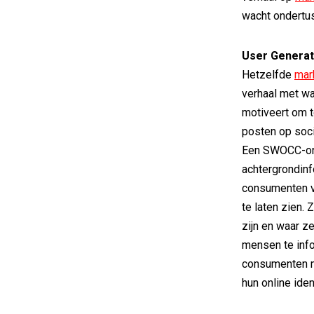
wacht ondertuss
User Generat
Hetzelfde
mar
verhaal met w
motiveert om 
posten op soc
Een SWOCC-ond
achtergrondinf
consumenten v
te laten zien.
zijn en waar ze
mensen te info
consumenten m
hun online ide