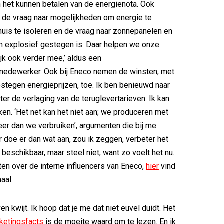
n het kunnen betalen van de energienota. Ook
 de vraag naar mogelijkheden om energie te
huis te isoleren en de vraag naar zonnepanelen en
explosief gestegen is. Daar helpen we onze
ijk ook verder mee,’ aldus een
edewerker. Ook bij Eneco nemen de winsten, met
stegen energieprijzen, toe. Ik ben benieuwd naar
ter de verlaging van de teruglevertarieven. Ik kan
ken. ‘Het net kan het niet aan; we produceren met
r dan we verbruiken’, argumenten die bij me
doe er dan wat aan, zou ik zeggen, verbeter het
s beschikbaar, maar steel niet, want zo voelt het nu.
eten over de interne influencers van Eneco,
hier
vind
haal.
en kwijt. Ik hoop dat je me dat niet euvel duidt. Het
ketingsfacts
is de moeite waard om te lezen. En ik