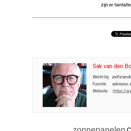
zijn er tiental
Sak van den 
Werkt bij:
zelfstand
Functie:
adviseur, 
Website:
https://w
zonnepanelen