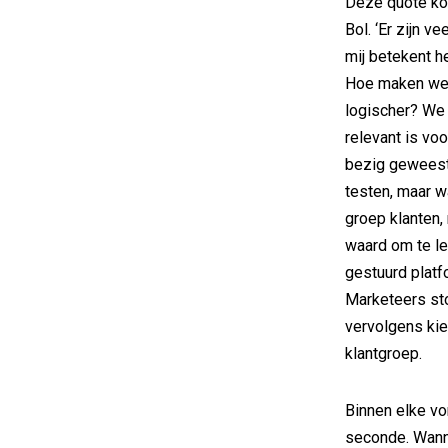
Deze quote ko
Bol. ‘Er zijn v
mij betekent he
Hoe maken we 
logischer? We 
relevant is voo
bezig geweest
testen, maar wa
groep klanten, 
waard om te le
gestuurd platf
Marketeers sto
vervolgens kie
klantgroep.
Binnen elke vo
seconde. Wanne