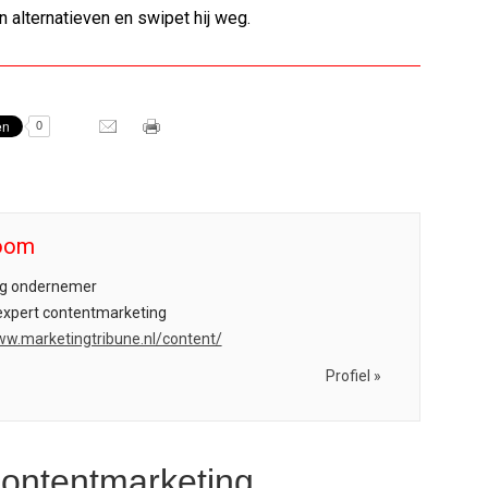
len alternatieven en swipet hij weg.
0
Boom
ig ondernemer
expert contentmarketing
ww.marketingtribune.nl/content/
Profiel »
contentmarketing