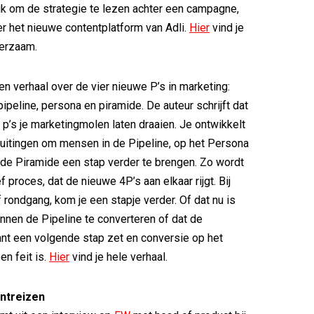
leuk om de strategie te lezen achter een campagne,
er het nieuwe contentplatform van Adli.
Hier
vind je
eerzaam.
en verhaal over de vier nieuwe P’s in marketing:
pipeline, persona en piramide. De auteur schrijft dat
p’s je marketingmolen laten draaien. Je ontwikkelt
uitingen om mensen in de Pipeline, op het Persona
de Piramide een stap verder te brengen. Zo wordt
ef proces, dat de nieuwe 4P’s aan elkaar rijgt. Bij
of rondgang, kom je een stapje verder. Of dat nu is
innen de Pipeline te converteren of dat de
lant een volgende stap zet en conversie op het
n feit is.
Hier
vind je hele verhaal.
antreizen