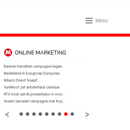
Menu
ONLINE MARKETING
SPONSORI
Banken hervatten campagne tegen...
Albert Heijn behoudt posi
Nederland in kopgroep Europese...
Tata Consultancy Service
Allianz Direct ‘kaapt’...
NOC*NSF lanceert busine
VanMoof zet antidiefstal centraal
BMV verbindt naam aan
RTV Oost zet AI-presentator in voor...
Olympisch schaatsen in T
Greetz lanceert campagne met Roy...
Lego laat opnieuw Formu