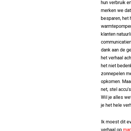
hun verbruik e
merken we dat
besparen, het 
warmtepompen 
klanten natuurl
communicatiem
dank aan de ge
het verhaal ach
het niet beden
zonnepelen mee
opkomen. Maar 
net, stel accu’
Wil je alles w
je het hele ver
Ik moest dit ev
verhaal op
mar