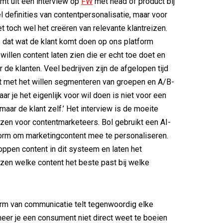
mt uit een interview op
FW
met head of product bij
eel definities van contentpersonalisatie, maar voor
t toch wel het creëren van relevante klantreizen.
dat wat de klant komt doen op ons platform
willen content laten zien die er echt toe doet en
r de klanten. Veel bedrijven zijn de afgelopen tijd
 met het willen segmenteren van groepen en A/B-
ar je het eigenlijk voor wil doen is niet voor een
maar de klant zelf.’ Het interview is de moeite
zen voor contentmarketeers. Bol gebruikt een AI-
orm om marketingcontent mee te personaliseren.
ppen content in dit systeem en laten het
zen welke content het beste past bij welke
rm van communicatie telt tegenwoordig elke
er je een consument niet direct weet te boeien