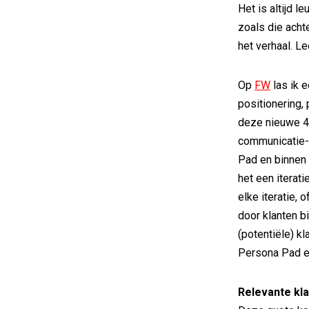
Het is altijd 
zoals die acht
het verhaal. L
Op
FW
las ik e
positionering, 
deze nieuwe 4 
communicatie-
Pad en binnen 
het een iterati
elke iteratie, 
door klanten b
(potentiële) k
Persona Pad ee
Relevante kl