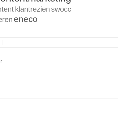
ntent
klantrezien
swocc
eneco
eren
g
r