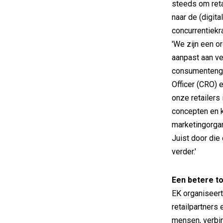
steeds om reta
naar de (digita
concurrentiekr
'We zijn een or
aanpast aan ve
consumentengew
Officer (CRO) 
onze retailers
concepten en k
marketingorga
Juist door die
verder.'
Een betere t
EK organiseert
retailpartners
mensen, verbi