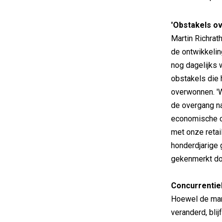
'Obstakels o
Martin Richrath
de ontwikkelin
nog dagelijks 
obstakels die
overwonnen. '
de overgang na
economische c
met onze retai
honderdjarige 
gekenmerkt do
Concurrentie
Hoewel de mark
veranderd, blij