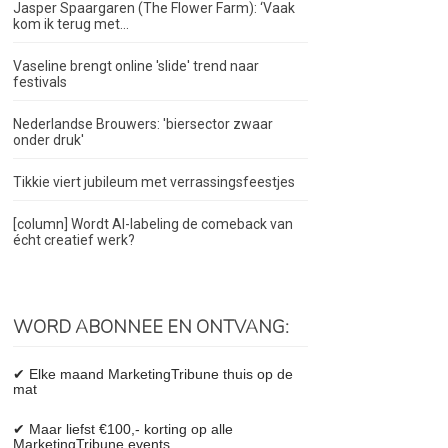
Jasper Spaargaren (The Flower Farm): ‘Vaak
kom ik terug met...
Vaseline brengt online 'slide' trend naar
festivals
Nederlandse Brouwers: 'biersector zwaar
onder druk'
Tikkie viert jubileum met verrassingsfeestjes
[column] Wordt AI-labeling de comeback van
écht creatief werk?
WORD ABONNEE EN ONTVANG:
✔ Elke maand MarketingTribune thuis op de
mat
✔ Maar liefst €100,- korting op alle
MarketingTribune events