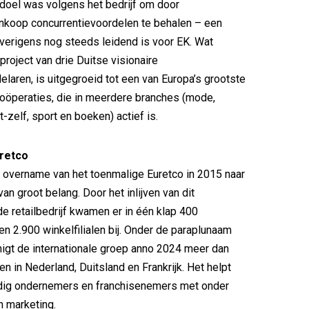
 doel was volgens het bedrijf om door
nkoop concurrentievoordelen te behalen – een
overigens nog steeds leidend is voor EK. Wat
project van drie Duitse visionaire
elaren, is uitgegroeid tot een van Europa’s grootste
oöperaties, die in meerdere branches (mode,
-zelf, sport en boeken) actief is.
retco
 overname van het toenmalige Euretco in 2015 naar
an groot belang. Door het inlijven van dit
 retailbedrijf kwamen er in één klap 400
 2.900 winkelfilialen bij. Onder de paraplunaam
nigt de internationale groep anno 2024 meer dan
n in Nederland, Duitsland en Frankrijk. Het helpt
dig ondernemers en franchisenemers met onder
n marketing.