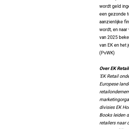
wordt geld ing
een gezonde t
aanzienlijke fi
wordt, en naar
van 2025 beke
van EK en het 
(PvWK)
Over EK Retail
'EK Retail onde
Europese lande
retailondernem
marketingorgan
divisies EK Ho
Books leiden d
retailers naar