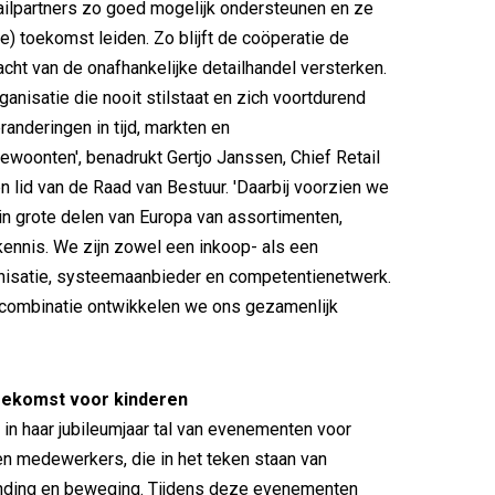
ilpartners zo goed mogelijk ondersteunen en ze
le) toekomst leiden. Zo blijft de coöperatie de
acht van de onafhankelijke detailhandel versterken.
ganisatie die nooit stilstaat en zich voortdurend
randeringen in tijd, markten en
oonten', benadrukt Gertjo Janssen, Chief Retail
en lid van de Raad van Bestuur. 'Daarbij voorzien we
 in grote delen van Europa van assortimenten,
ennis. We zijn zowel een inkoop- als een
nisatie, systeemaanbieder en competentienetwerk.
 combinatie ontwikkelen we ons gezamenlijk
oekomst voor kinderen
 in haar jubileumjaar tal van evenementen voor
 en medewerkers, die in het teken staan van
nding en beweging. Tijdens deze evenementen