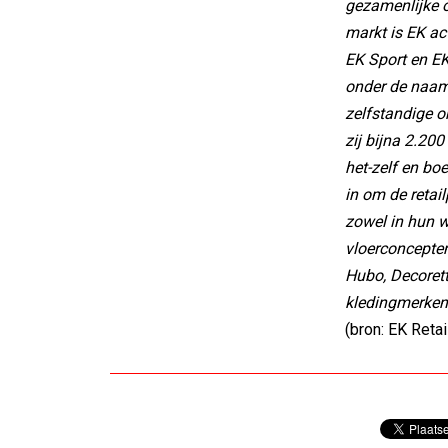
gezamenlijke o
markt is EK act
EK Sport en E
onder de naam
zelfstandige o
zij bijna 2.20
het-zelf en bo
in om de retai
zowel in hun w
vloerconcepten
Hubo, Decorett
kledingmerken 
(bron: EK Retai