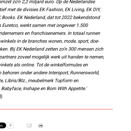
mzet zo'n 2,2 miljard euro. Op de Nederlandse
ief met de divisies EK Fashion, EK Living, EK DIY,
K Books. EK Nederland, dat tot 2022 bekendstond
 Euretco, werkt samen met ongeveer 1.500
ndernemers en franchisenemers. In totaal runnen
0 winkels in de branches wonen, mode, sport, doe-
eken. Bij EK Nederland zetten zo’n 300 mensen zich
lpartners zoveel mogelijk werk uit handen te nemen,
inkels als online. Tot de winkelformules en
 behoren onder andere Intersport, Runnersworld,
e, Libris/Blz., meubelmerk Topform en
Babyface, Inshape en Born With Appetite.'
l)
0