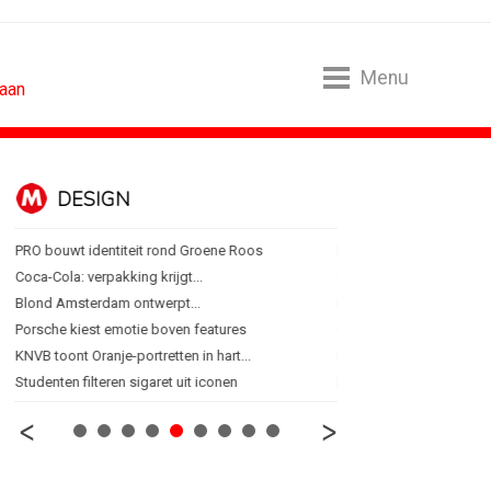
Menu
taan
DESIGN
FOOD EN R
PRO bouwt identiteit rond Groene Roos
Regionale lunchketens s
Coca-Cola: verpakking krijgt...
Gadiza Saaidi (Unilever):
Blond Amsterdam ontwerpt...
Maggi lanceert Heat & Ea
Porsche kiest emotie boven features
Grolsch lanceert campag
KNVB toont Oranje-portretten in hart...
FSIN: Nederlanders eten 
Studenten filteren sigaret uit iconen
[column] Wordt AI-labeli