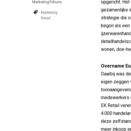
opgericht. Het
MarketingTribune
gezamenlijke i
Marketing
strategie die 
Retail
begon als een 
ijzerwarenhand
detailhandelsc
wonen, doe-het
Overname Eu
Daarbij was de
eigen zeggen v
toonaangevende
medewerkers en
EK Retail vere
4.000 handelare
deze zelfstan
meer inkoop e