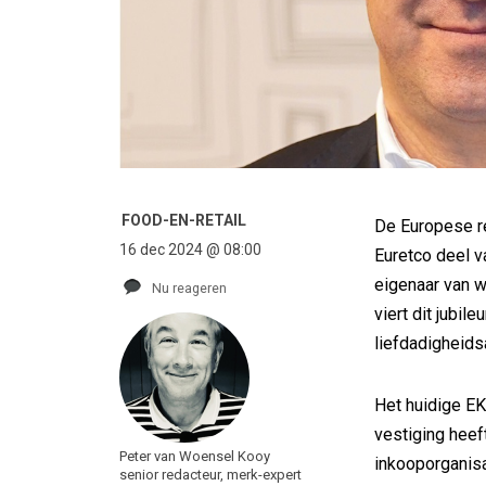
FOOD-EN-RETAIL
De Europese re
16 dec 2024 @ 08:00
Euretco deel v
eigenaar van w
Nu reageren
viert dit jubi
liefdadigheids
Het huidige EK
vestiging heef
Peter van Woensel Kooy
inkooporganis
senior redacteur, merk-expert