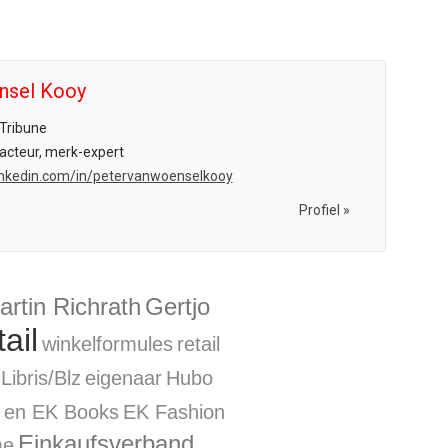
nsel Kooy
Tribune
acteur, merk-expert
.linkedin.com/in/petervanwoenselkooy
Profiel »
artin Richrath
Gertjo
ail
winkelformules
retail
Libris/Blz
eigenaar
Hubo
 en EK Books
EK Fashion
Einkaufsverband
me