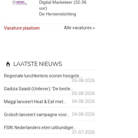
Digital Marketeer (32-36
uur)
De Hersenstichting
Alle vacatures »
Vacature plaatsen
LAATSTE NIEUWS
Regionale lunchketens scoren hoogste...
05-08-2026
Gadiza Saaidi (Unilever): 'De beste...
05-08-2026
04-08-2026
Maggi lanceert Heat & Eat met...
04-08-2026
Grolsch lanceert campagne voor...
FSIN: Nederlanders eten uitbundiger...
31-07-2026