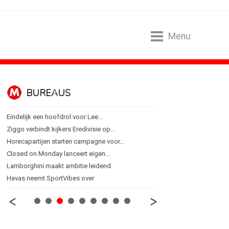
Menu
BUREAUS
CONTENTM
Eindelijk een hoofdrol voor Lee...
Internationale award voo
Ziggo verbindt kijkers Eredivisie op...
[column] Sports bar - vo
Horecapartijen starten campagne voor...
Lawa, Woed en NowNow 
Closed on Monday lanceert eigen...
Inschrijvingen Grand Prix
Lamborghini maakt ambitie leidend
Substack breidt uit in N
Havas neemt SportVibes over
WWF en CPNB introducer