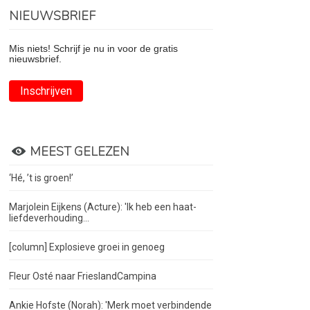
NIEUWSBRIEF
Mis niets! Schrijf je nu in voor de gratis
nieuwsbrief.
Inschrijven
MEEST GELEZEN
‘Hé, ’t is groen!’
Marjolein Eijkens (Acture): 'Ik heb een haat-
liefdeverhouding...
[column] Explosieve groei in genoeg
Fleur Osté naar FrieslandCampina
Ankie Hofste (Norah): 'Merk moet verbindende