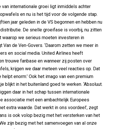
van internationale groei ligt inmiddels achter
pwafels en nu is het tijd voor de volgende stap.
vijftien jaar geleden in de VS begonnen en hebben nu
stributie. De snelle groeifase is voorbij, nu zitten
t waarop we serieus moeten investeren in
gt Van de Ven-Govers. ‘Daarom zetten we meer in
ers en social media. United Airlines heeft
en trouwe fanbase en wanneer zij posten over
els, krijgen we daar meteen veel reacties op. Dat
e helpt enorm.’ Ook het imago van een premium
 blijkt in het buitenland goed te werken. ‘Absoluut.
iggen daar in het schap tussen internationale
e associatie met een ambachtelijk Europees
het extra waarde. Dat werkt in ons voordeel’, zegt
ns is ook volop bezig met het versterken van het
 ‘We zijn bezig met het samenvoegen van al onze