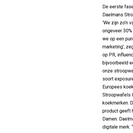
De eerste fase 
Daelmans Stroo
‘We zijn zo’n 
ongeveer 30% di
we op een pun
marketing’, ze
op PR, influenc
bijvoorbeeld e
onze stroopwaf
soort exposur
Europees koekje
Stroopwafels l
koekmerken. D
product geeft 
Damen. Daelma
digitale merk.