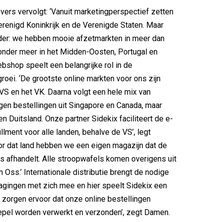
ers vervolgt: ‘Vanuit marketingperspectief zetten
erenigd Koninkrijk en de Verenigde Staten. Maar
eder: we hebben mooie afzetmarkten in meer dan
 onder meer in het Midden-Oosten, Portugal en
ebshop speelt een belangrijke rol in de
groei. ‘De grootste online markten voor ons zijn
VS en het VK. Daarna volgt een hele mix van
jgen bestellingen uit Singapore en Canada, maar
en Duitsland. Onze partner Sidekix faciliteert de e-
llment voor alle landen, behalve de VS’, legt
or dat land hebben we een eigen magazijn dat de
s afhandelt. Alle stroopwafels komen overigens uit
n Oss.’ Internationale distributie brengt de nodige
dagingen met zich mee en hier speelt Sidekix een
Zij zorgen ervoor dat onze online bestellingen
epel worden verwerkt en verzonden’, zegt Damen.