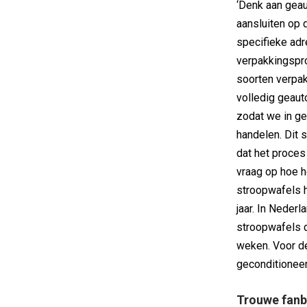
‘Denk aan gea
aansluiten op 
specifieke adr
verpakkingspro
soorten verpa
volledig geaut
zodat we in ge
handelen. Dit 
dat het proces
vraag op hoe h
stroopwafels h
jaar. In Neder
stroopwafels d
weken. Voor de
geconditioneerd
Trouwe fan