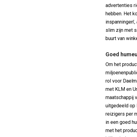
advertenties r
hebben. Het kos
inspanningen’,
slim zijn met 
buurt van wink
Goed humeu
Om het product
miljoenenpubli
rol voor Dael
met KLM en Uni
maatschappij 
uitgedeeld op 
reizigers per 
in een goed hu
met het produc