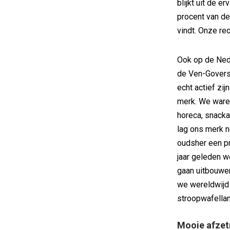
blijkt uit de e
procent van de
vindt. Onze re
Ook op de Ned
de Ven-Govers. 
echt actief zi
merk. We waren
horeca, snack
lag ons merk 
oudsher een pri
jaar geleden w
gaan uitbouwen
we wereldwijd 
stroopwafelland
Mooie afze