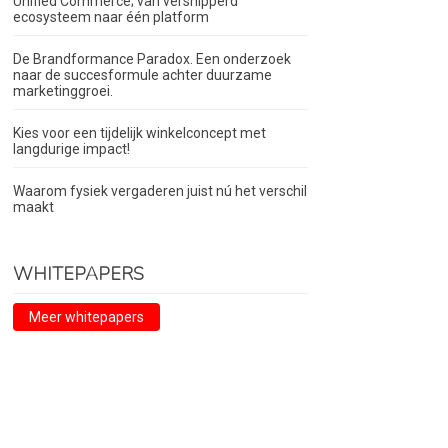
Unified Commerce; van versnipperd
ecosysteem naar één platform
De Brandformance Paradox. Een onderzoek
naar de succesformule achter duurzame
marketinggroei.
Kies voor een tijdelijk winkelconcept met
langdurige impact!
Waarom fysiek vergaderen juist nú het verschil
maakt
WHITEPAPERS
Meer whitepapers