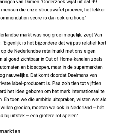
rvaringen van Damen. ‘Onderzoek wijst uit dat 99
 mensen die onze stroopwafel proeven, het lekker
commendation score is dan ook erg hoog.’
erlandse markt was nog groei mogelijk, zegt Van
‘Eigenlijk is het bijzondere dat wij pas relatief kort
jn op de Nederlandse retailmarkt met ons eigen
 al goed zichtbaar in Out of Home-kanalen zoals
automaten en bioscopen, maar in de supermarkten
nog nauwelijks. Dat komt doordat Daelmans van
vate label-producent is. Pas zo’n tien tot vijftien
erd het idee geboren om het merk internationaal te
. En toen we die ambitie uitspraken, wisten we: als
willen groeien, moeten we ook in Nederland – hét
 bij uitstek – een grotere rol spelen.’
tmarkten