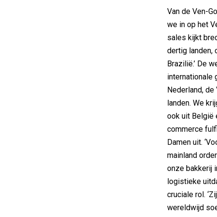
Van de Ven-Gov
we in op het V
sales kijkt br
dertig landen,
Brazilië.’ De w
internationale 
Nederland, de 
landen. We kri
ook uit België 
commerce fulfi
Damen uit. ‘Vo
mainland order
onze bakkerij i
logistieke uit
cruciale rol. ‘
wereldwijd so