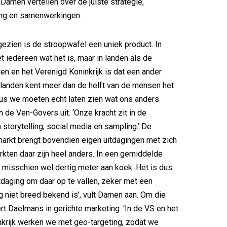
amen vertellen over de juiste strategie,
ng en samenwerkingen.
 gezien is de stroopwafel een uniek product. In
 iedereen wat het is, maar in landen als de
en en het Verenigd Koninkrijk is dat een ander
ie landen kent meer dan de helft van de mensen het
Dus we moeten echt laten zien wat ons anders
n de Ven-Govers uit. ‘Onze kracht zit in de
 storytelling, social media en sampling.’ De
arkt brengt bovendien eigen uitdagingen met zich
kten daar zijn heel anders. In een gemiddelde
 misschien wel dertig meter aan koek. Het is dus
daging om daar op te vallen, zeker met een
g niet breed bekend is’, vult Damen aan. Om die
rt Daelmans in gerichte marketing. ‘In de VS en het
krijk werken we met geo-targeting, zodat we