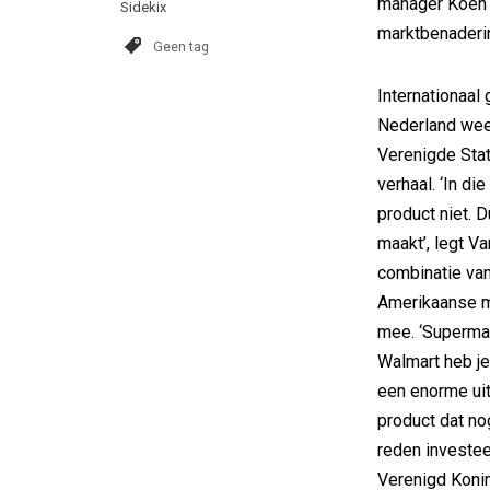
manager Koen D
Sidekix
marktbenaderi
Geen tag
Internationaal
Nederland weet
Verenigde Stat
verhaal. ‘In d
product niet. 
maakt’, legt Va
combinatie van
Amerikaanse m
mee. ‘Supermar
Walmart heb je
een enorme uit
product dat no
reden investee
Verenigd Konin