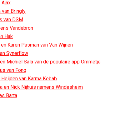
 Ajax
 van Bringly
ls van DSM
mens Vandebron
an Hak
 en Karen Pasman van Van Wijnen
an Synerflow
en Michiel Sala van de populaire app Ommetje
nus van Fonq
r Heijden van Karma Kebab
ma en Nick Nijhuis namens Windesheim
s Barta