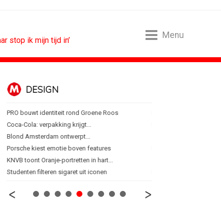
Menu
stop ik mijn tijd in’
DESIGN
FOOD EN R
PRO bouwt identiteit rond Groene Roos
Blokker zet 130 jaar...
Coca-Cola: verpakking krijgt...
Regionale lunchketens s
Blond Amsterdam ontwerpt...
Gadiza Saaidi (Unilever):
Porsche kiest emotie boven features
Maggi lanceert Heat & Ea
KNVB toont Oranje-portretten in hart...
Grolsch lanceert campag
Studenten filteren sigaret uit iconen
FSIN: Nederlanders eten 