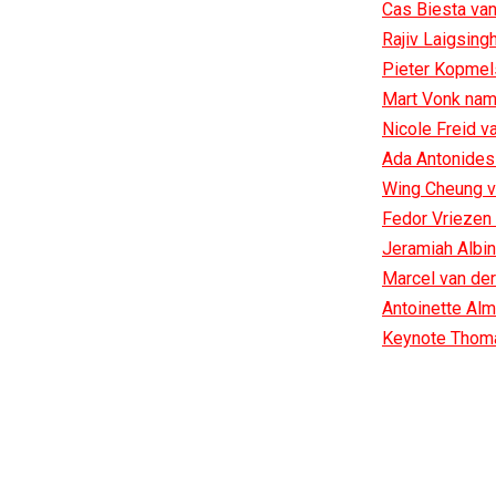
Cas Biesta van
Rajiv Laigsingh
Pieter Kopme
Mart Vonk na
Nicole Freid v
Ada Antonides
Wing Cheung v
Fedor Vriezen 
Jeramiah Albi
Marcel van de
Antoinette Al
Keynote Thoma