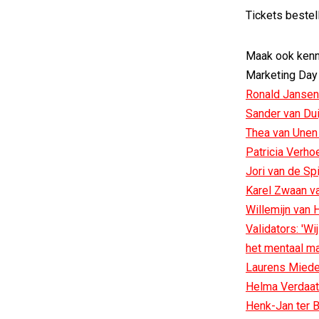
Tickets beste
Maak ook kenn
Marketing Day
Ronald Jansen
Sander van Du
Thea van Unen 
Patricia Verh
Jori van de Sp
Karel Zwaan v
Willemijn van
Validators: 'W
het mentaal ma
Laurens Mied
Helma Verdaat
Henk-Jan ter B