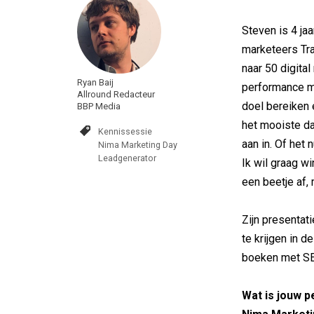
Steven is 4 ja
marketeers Tra
naar 50 digita
Ryan Baij
performance m
Allround Redacteur
doel bereiken 
BBP Media
het mooiste dat
Kennissessie
aan in. Of het 
Nima Marketing Day
Leadgenerator
Ik wil graag wi
een beetje af, 
Zijn presentat
te krijgen in d
boeken met S
Wat is jouw p