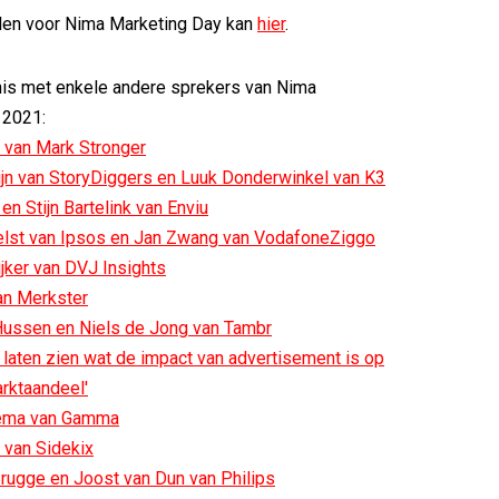
llen voor Nima Marketing Day kan
hier
.
is met enkele andere sprekers van Nima
 2021:
 van Mark Stronger
ijn van StoryDiggers en Luuk Donderwinkel van K3
en Stijn Bartelink van Enviu
oelst van Ipsos en Jan Zwang van VodafoneZiggo
ijker van DVJ Insights
an Merkster
 Hussen en Niels de Jong van Tambr
ij laten zien wat de impact van advertisement is op
rktaandeel'
ema van Gamma
 van Sidekix
rugge en Joost van Dun van Philips