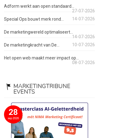
Adform werkt aan open standaard...
27-07-2026
14-07-2026
Special Ops bouwt merk rond...
De marketingwereld optimaliseert...
14-07-2026
10-07-2026
De marketingkracht van De...
Het open web maakt meer impact op...
08-07-2026
MARKETINGTRIBUNE
EVENTS
28
sep 2026