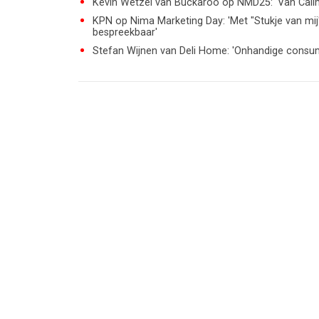
Kevin Wetzel van Buckaroo op NMD25: 'Van Calim
KPN op Nima Marketing Day: 'Met "Stukje van mi
bespreekbaar'
Stefan Wijnen van Deli Home: 'Onhandige consu