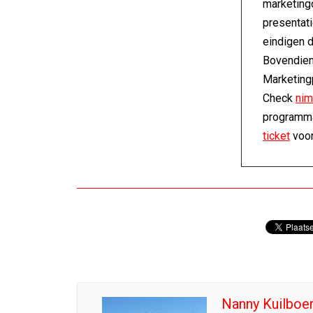
marketingc
presentati
eindigen 
Bovendien
Marketing
Check
nim
programma
ticket
voor
Nanny Kuilboe