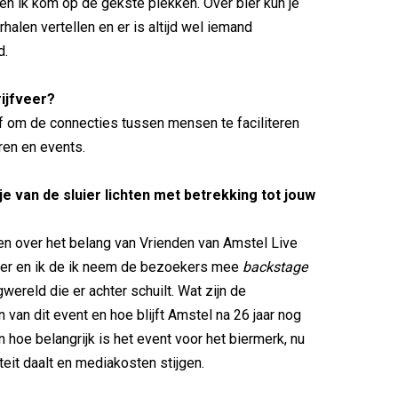
 en ik kom op de gekste plekken. Over bier kun je
halen vertellen en er is altijd wel iemand
d.
rijfveer?
af om de connecties tussen mensen te faciliteren
ren en events.
pje van de sluier lichten met betrekking tot jouw
en over het belang van Vrienden van Amstel Live
ier en ik de ik neem de bezoekers mee
backstage
wereld die er achter schuilt. Wat zijn de
 van dit event en hoe blijft Amstel na 26 jaar nog
 hoe belangrijk is het event voor het biermerk, nu
iteit daalt en mediakosten stijgen.