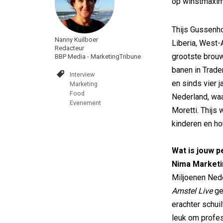
op winstmaxima
Thijs Gussenho
Nanny Kuilboer
Liberia, West-
Redacteur
grootste brouw
BBP Media - MarketingTribune
banen in Trad
Interview
en sinds vier j
Marketing
Food
Nederland, waa
Evenement
Moretti. Thijs
kinderen en hou
Wat is jouw p
Nima Marketi
Miljoenen Nede
Amstel Live
ge
erachter schuil
leuk om profes