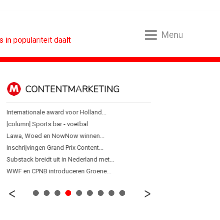
Menu
in populariteit daalt
CONTENTMARKETING
DESIGN
Internationale award voor Holland...
PRO bouwt identiteit r
[column] Sports bar - voetbal
Coca-Cola: verpakking kri
Lawa, Woed en NowNow winnen...
Blond Amsterdam ontwer
Inschrijvingen Grand Prix Content...
Porsche kiest emotie bo
Substack breidt uit in Nederland met...
KNVB toont Oranje-portret
WWF en CPNB introduceren Groene...
Studenten filteren sigare