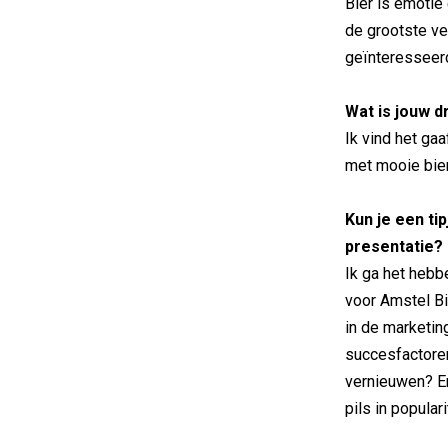
Bier is emotie
de grootste ver
geïnteresseer
Wat is jouw d
Ik vind het ga
met mooie bie
Kun je een ti
presentatie?
Ik ga het hebb
voor Amstel B
in de marketing
succesfactoren
vernieuwen? En
pils in popular