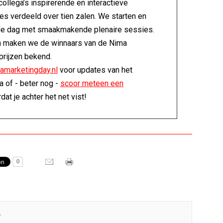
ollega’s inspirerende en interactieve
es verdeeld over tien zalen. We starten en
de dag met smaakmakende plenaire sessies.
 maken we de winnaars van de Nima
prijzen bekend.
amarketingday.nl
voor updates van het
 of - beter nog -
scoor meteen een
dat je achter het net vist!
0
r