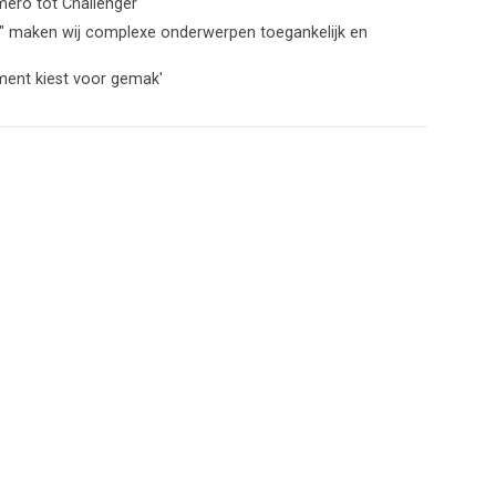
ero tot Challenger'
j" maken wij complexe onderwerpen toegankelijk en
ment kiest voor gemak'