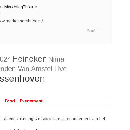
 - MarketingTribune
r
ww.marketingtribune.nl/
Profiel »
Heineken
024
Nima
enden Van Amstel Live
ussenhoven
Food
Evenement
steeds vaker ingezet als strategisch onderdeel van het