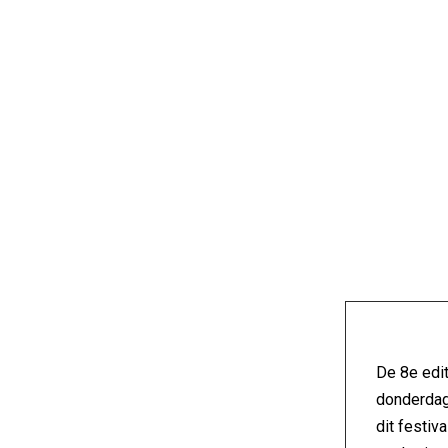
De 8e edit
donderdag 
dit festiv