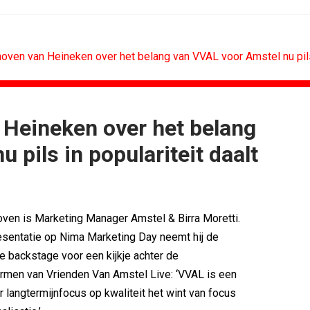
oven van Heineken over het belang van VVAL voor Amstel nu pils 
 Heineken over het belang
BUREAUS
 pils in populariteit daalt
g terug van...
Eindelijk een hoofdrol voor Lee...
n standaard...
Ziggo verbindt kijkers Eredivisie op...
k rond...
Horecapartijen starten campagne voor...
timaliseert...
Closed on Monday lanceert eigen...
ven is Marketing Manager Amstel & Birra Moretti.
n De...
Lamborghini maakt ambitie leidend
resentatie op Nima Marketing Day neemt hij de
eek 28, 2026
Havas neemt SportVibes over
 backstage voor een kijkje achter de
rmen van Vrienden Van Amstel Live: ‘VVAL is een
 langtermijnfocus op kwaliteit het wint van focus