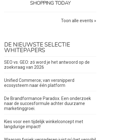
SHOPPING TODAY
Toon alle events »
DE NIEUWSTE SELECTIE
WHITEPAPERS
SEO vs. GEO: zó word je het antwoord op de
zoekvraag van 2026
Unified Commerce; van versnipperd
ecosysteem naar één platform
De Brandformance Paradox. Een onderzoek
naar de succesformule achter duurzame
marketinggroei.
Kies voor een tijdelijk winkelconcept met
langdurige impact!
Waarom fysiek vergaderen juist nú het verschil