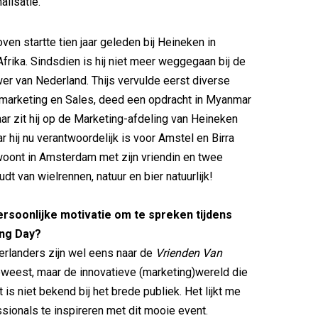
lisatie.’
ven startte tien jaar geleden bij Heineken in
Afrika. Sindsdien is hij niet meer weggegaan bij de
er van Nederland. Thijs vervulde eerst diverse
emarketing en Sales, deed een opdracht in Myanmar
aar zit hij op de Marketing-afdeling van Heineken
r hij nu verantwoordelijk is voor Amstel en Birra
 woont in Amsterdam met zijn vriendin en twee
dt van wielrennen, natuur en bier natuurlijk!
ersoonlijke motivatie om te spreken tijdens
ng Day?
rlanders zijn wel eens naar de
Vrienden Van
weest, maar de innovatieve (marketing)wereld die
t is niet bekend bij het brede publiek. Het lijkt me
sionals te inspireren met dit mooie event.