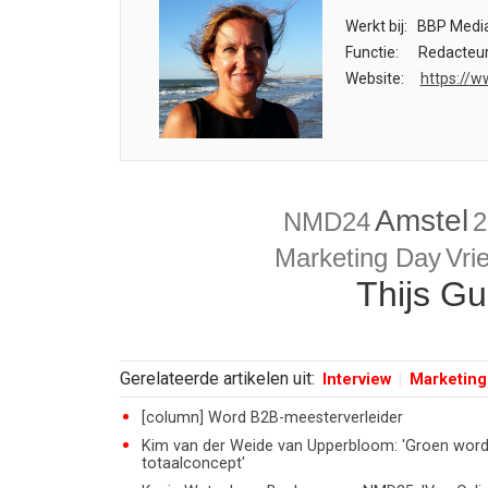
Werkt bij:
BBP Media
Functie:
Redacteu
Website:
https://w
Amstel
NMD24
2
Marketing Day
Vri
Thijs G
Gerelateerde artikelen uit:
Interview
Marketing
[column] Word B2B-meesterverleider
Kim van der Weide van Upperbloom: 'Groen wordt 
totaalconcept'