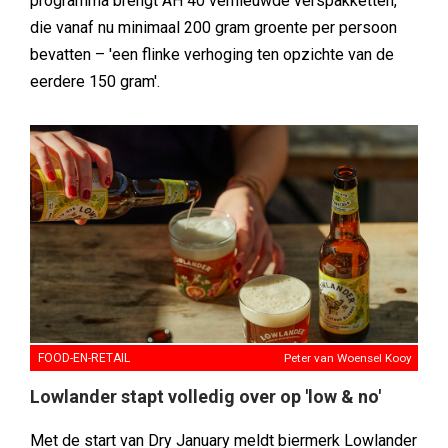
programma brengt AH 40 vernieuwde verspakketten,
die vanaf nu minimaal 200 gram groente per persoon
bevatten – 'een flinke verhoging ten opzichte van de
eerdere 150 gram'.
FOOD-EN-RETAIL
Peter van Woensel Kooy
Lowlander stapt volledig over op 'low & no'
Met de start van Dry January meldt biermerk Lowlander