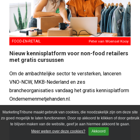
FOOD-EN-RETAIL
Peter van Woensel Kooy
Nieuw kennisplatform voor non-food retailers
met gratis cursussen
Om de ambachtelijke sector te versterken, lanceren
VNO-NCW, MKB-Nederland en zes
brancheorganisaties vandaag het gratis kennisplatform
Ondernemenmetjehanden.nl.
MarketingTribune maakt gebruik van cookies, die noodzakelijk zijn om deze site
zo goed mogelijk te laten functioneren. Door op akkoord te klikken of door gebruik
te blijven maken van de website, geef je aan hiermee akkoord te gaan.
Meer weten over deze cookies?
Akkoord