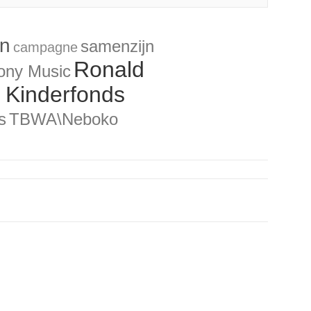
an
samenzijn
campagne
Ronald
ony Music
 Kinderfonds
s
TBWA\Neboko