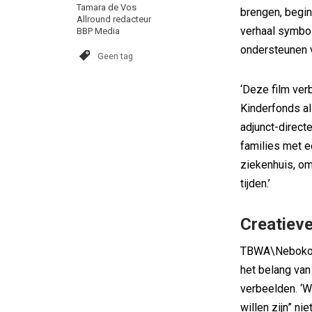
Tamara de Vos
brengen, begin
Allround redacteur
verhaal symbol
BBP Media
ondersteunen v
Geen tag
‘Deze film ver
Kinderfonds al 
adjunct-direct
families met e
ziekenhuis, om
tijden.’
Creatieve
TBWA\Neboko o
het belang van
verbeelden. ‘W
willen zijn” ni