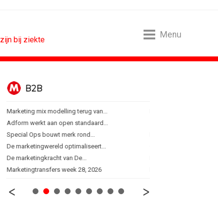
Menu
jn bij ziekte
B2B
BUREAUS
Marketing mix modelling terug van...
Eindelijk een hoofdrol vo
Adform werkt aan open standaard...
Ziggo verbindt kijkers Er
Special Ops bouwt merk rond...
Horecapartijen starten 
De marketingwereld optimaliseert...
Closed on Monday lancee
De marketingkracht van De...
Lamborghini maakt ambi
Marketingtransfers week 28, 2026
Havas neemt SportVibes