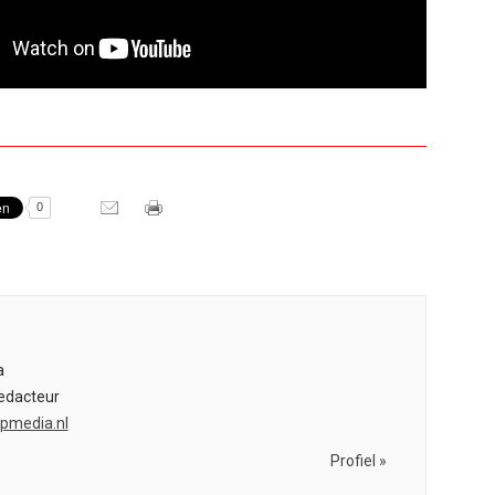
0
s
a
edacteur
bpmedia.nl
Profiel »