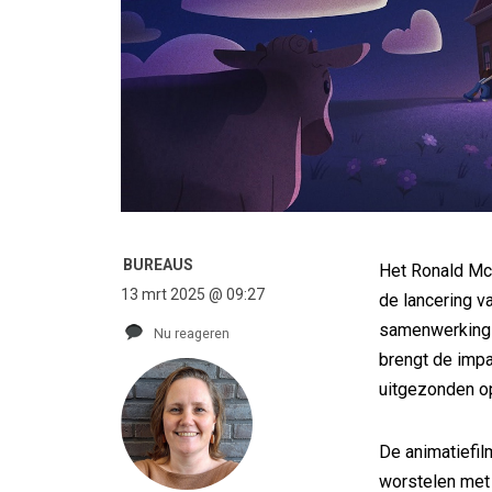
BUREAUS
Het Ronald McD
13 mrt 2025 @ 09:27
de lancering v
samenwerking
Nu reageren
brengt de impa
uitgezonden op
De animatiefilm
worstelen met v