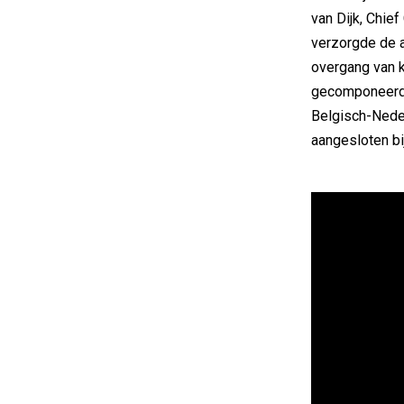
van Dijk, Chie
verzorgde de a
overgang van 
gecomponeerd 
Belgisch-Neder
aangesloten bi