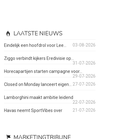
LAATSTE NIEUWS
03-08-2026
Eindelijk een hoofdrol voor Lee...
Ziggo verbindt kijkers Eredivisie op...
31-07-2026
Horecapartijen starten campagne voor...
29-07-2026
27-07-2026
Closed on Monday lanceert eigen...
Lamborghini maakt ambitie leidend
22-07-2026
21-07-2026
Havas neemt SportVibes over
MARKETINGTRIBUNE