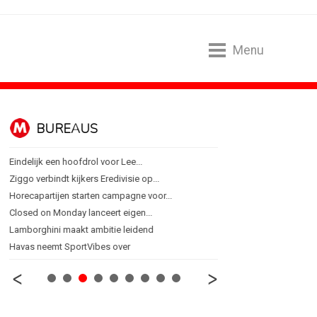
Menu
BUREAUS
CONTENTM
Eindelijk een hoofdrol voor Lee...
Internationale award voo
Ziggo verbindt kijkers Eredivisie op...
[column] Sports bar - vo
Horecapartijen starten campagne voor...
Lawa, Woed en NowNow 
Closed on Monday lanceert eigen...
Inschrijvingen Grand Prix
Lamborghini maakt ambitie leidend
Substack breidt uit in N
Havas neemt SportVibes over
WWF en CPNB introducer