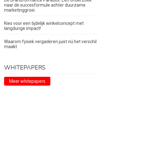
De Brandformance Paradox. Een onderzoek
naar de succesformule achter duurzame
marketinggroei.
Kies voor een tijdelijk winkelconcept met
langdurige impact!
Waarom fysiek vergaderen juist nú het verschil
maakt
WHITEPAPERS
Meer whitepapers