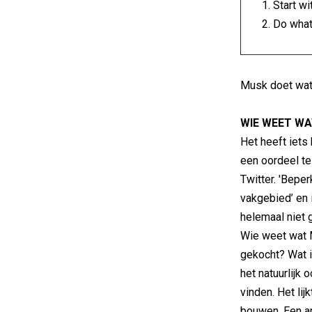
1. Start w
2. Do wha
Musk doet wat 
WIE WEET WA
Het heeft iets
een oordeel te
Twitter. 'Beper
vakgebied’ en i
helemaal niet 
Wie weet wat M
gekocht? Wat is
het natuurlijk 
vinden. Het lij
bouwen. Een ap