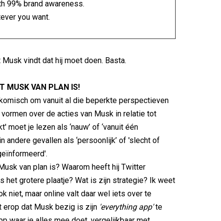
ith 99% brand awareness.
tever you want.
Musk vindt dat hij moet doen. Basta.
T MUSK VAN PLAN IS!
 komisch om vanuit al die beperkte perspectieven
 vormen over de acties van Musk in relatie tot
kt' moet je lezen als ‘nauw’ of ‘vanuit één
n andere gevallen als ‘persoonlijk’ of 'slecht of
geïnformeerd'.
usk van plan is? Waarom heeft hij Twitter
 het grotere plaatje? Wat is zijn strategie? Ik weet
ook niet, maar online valt daar wel iets over te
kt erop dat Musk bezig is zijn
'everything app'
te
p waar je alles mee doet, vergelijkbaar met