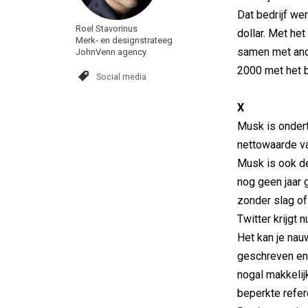
Dat bedrijf we
Roel Stavorinus
dollar. Met het
Merk- en designstrateeg
samen met and
JohnVenn agency
2000 met het b
Social media
X
Musk is ondert
nettowaarde van
Musk is ook de
nog geen jaar 
zonder slag of
Twitter krijgt 
Het kan je nau
geschreven en 
nogal makkelij
beperkte refer