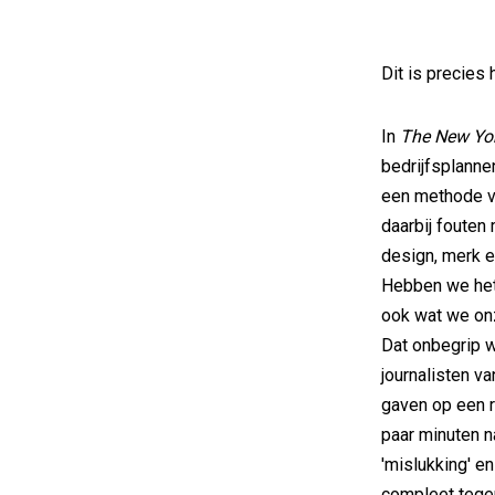
Dit is precies
In
The New Yo
bedrijfsplannen
een methode va
daarbij fouten
design, merk e
Hebben we het 
ook wat we on
Dat onbegrip w
journalisten 
gaven op een r
paar minuten n
'mislukking' e
compleet tege