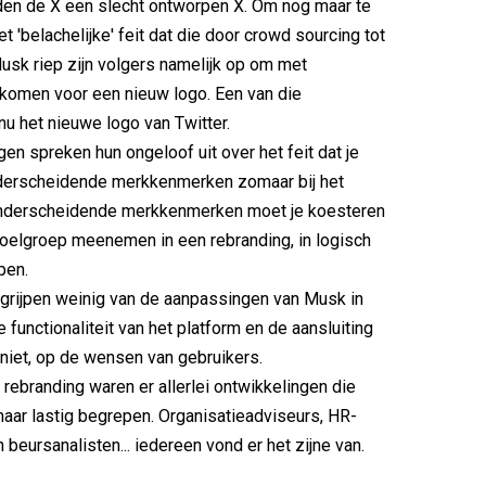
den de X een slecht ontworpen X. Om nog maar te
t 'belachelijke' feit dat die door crowd sourcing tot
sk riep zijn volgers namelijk op om met
komen voor een nieuw logo. Een van die
nu het nieuwe logo van Twitter.
n spreken hun ongeloof uit over het feit dat je
nderscheidende merkkenmerken zomaar bij het
 Onderscheidende merkkenmerken moet je koesteren
doelgroep meenemen in een rebranding, in logisch
pen.
grijpen weinig van de aanpassingen van Musk in
 functionaliteit van het platform en de aansluiting
 niet, op de wensen van gebruikers.
rebranding waren er allerlei ontwikkelingen die
ar lastig begrepen. Organisatieadviseurs, HR-
 beursanalisten... iedereen vond er het zijne van.