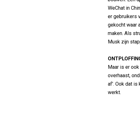
WeChat in Chin
er gebruikers v
gekocht waar a
maken. Als stru
Musk zijn stap
ONTPLOFFIN
Maar is er ook
overhaast, ond
af'. Ook dat i
werkt.