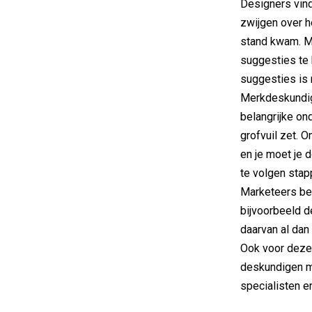
Designers vin
zwijgen over he
stand kwam. Mu
suggesties te 
suggesties is 
Merkdeskundige
belangrijke o
grofvuil zet.
en je moet je 
te volgen stap
Marketeers be
bijvoorbeeld de
daarvan al dan
Ook voor deze 
deskundigen ma
specialisten en