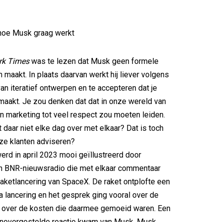
 hoe Musk graag werkt
rk Times
was te lezen dat Musk geen formele
 maakt. In plaats daarvan werkt hij liever volgens
n iteratief ontwerpen en te accepteren dat je
 maakt. Je zou denken dat dat in onze wereld van
n marketing tot veel respect zou moeten leiden.
daar niet elke dag over met elkaar? Dat is toch
ze klanten adviseren?
erd in april 2023 mooi geïllustreerd door
van BNR-nieuwsradio die met elkaar commentaar
aketlancering van SpaceX. De raket ontplofte een
a lancering en het gesprek ging vooral over de
n over de kosten die daarmee gemoeid waren. Een
novergestelde reactie kwam van Musk. Musk