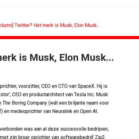
olumn] Twitter? Het merk is Musk, Elon Musk...
merk is Musk, Elon Musk...
N
B2B
.
Marketing mix modelling terug van...
'Merk moet...
Adform werkt aan open standaard...
prichter, voorzitter, CEO en CTO van SpaceX. Hij is
e klant als...
Special Ops bouwt merk rond...
merken hun...
De marketingwereld optimaliseert...
estor’, CEO en productarchitect van Tesla Inc. Musk
nieuwe premium
De marketingkracht van De...
an The Boring Company (wát een briljante naam voor
eg als...
Marketingtransfers week 28, 2026
f) en medeoprichter van Neuralink en Open AI.
verbonden was aan al deze succesvolle bedrijven,
met zijn broer oprichter van softwarebedrijf Zip2.