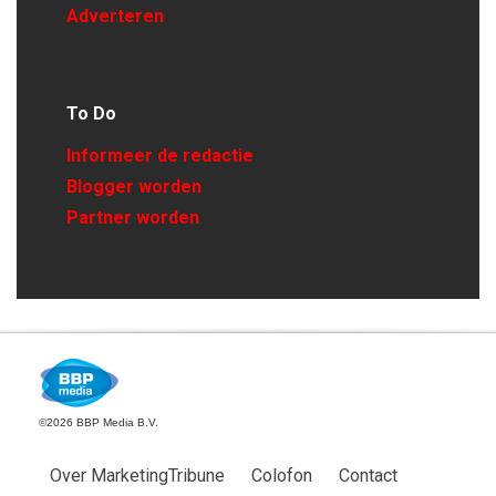
Adverteren
To Do
Informeer de redactie
Blogger worden
Partner worden
©2026 BBP Media B.V.
Over MarketingTribune
Colofon
Contact