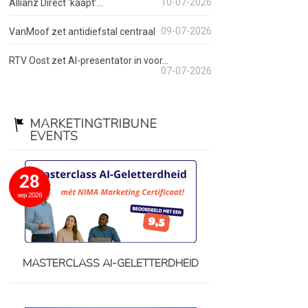
10-07-2026
Allianz Direct ‘kaapt’...
09-07-2026
VanMoof zet antidiefstal centraal
RTV Oost zet AI-presentator in voor...
07-07-2026
MARKETINGTRIBUNE
EVENTS
28
sep 2026
MASTERCLASS AI-GELETTERDHEID