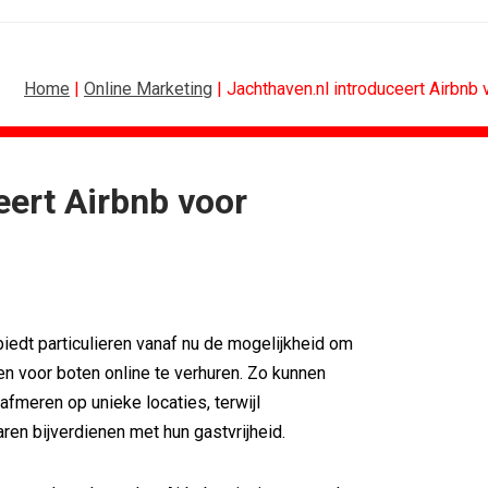
Home
|
Online Marketing
| Jachthaven.nl introduceert Airbnb 
eert Airbnb voor
SPONSORING
Albert Heijn behoudt positie als...
Tata Consultancy Services verlengt...
NOC*NSF lanceert businessclub voor...
BMV verbindt naam aan PSV
biedt particulieren vanaf nu de mogelijkheid om
Olympisch schaatsen in Thialf biedt...
sen voor boten online te verhuren. Zo kunnen
Lego laat opnieuw Formule 1-coureurs...
afmeren op unieke locaties, terwijl
aren bijverdienen met hun gastvrijheid.