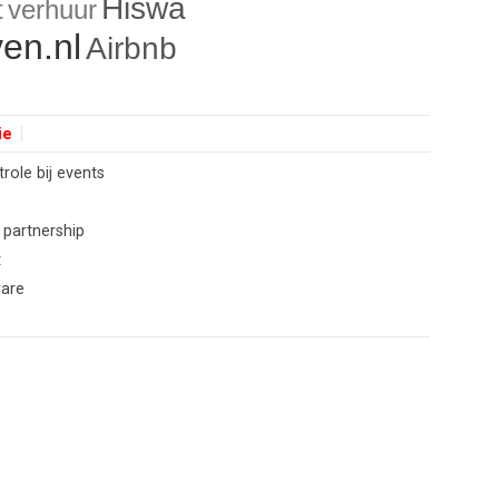
Hiswa
t
verhuur
en.nl
Airbnb
ie
ole bij events
 partnership
t
ware