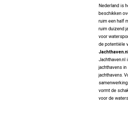
Nederland is h
beschikken ove
ruim een half m
ruim duizend j
voor waterspor
de potentiële 
Jachthaven.n
Jachthaven.nl 
jachthavens in
jachthavens. V
samenwerking 
vormt de schak
voor de watersp