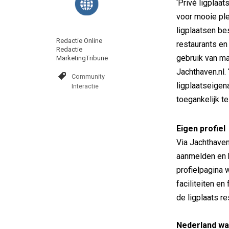
‘Privé ligplaa
voor mooie ple
ligplaatsen be
Redactie Online
restaurants en
Redactie
gebruik van ma
MarketingTribune
Jachthaven.nl.
Community
ligplaatseige
Interactie
toegankelijk t
Eigen profiel
Via Jachthaven
aanmelden en 
profielpagina 
faciliteiten e
de ligplaats r
Nederland wa