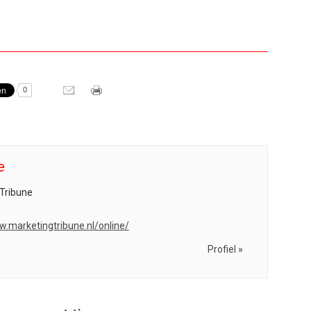
0
e
Tribune
w.marketingtribune.nl/online/
Profiel »