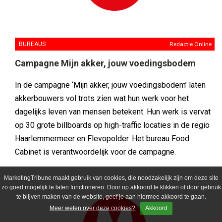
BUREAUS
Redactie Online
Campagne Mijn akker, jouw voedingsbodem
In de campagne ‘Mijn akker, jouw voedingsbodem’ laten
akkerbouwers vol trots zien wat hun werk voor het
dagelijks leven van mensen betekent. Hun werk is vervat
op 30 grote billboards op high-traffic locaties in de regio
Haarlemmermeer en Flevopolder. Het bureau Food
Cabinet is verantwoordelijk voor de campagne.
MarketingTribune maakt gebruik van cookies, die noodzakelijk zijn om deze site
zo goed mogelijk te laten functioneren. Door op akkoord te klikken of door gebruik
te blijven maken van de website, geef je aan hiermee akkoord te gaan.
Meer weten over deze cookies?
Akkoord