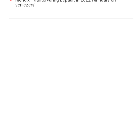
Mendix: 'Klantervaring bepaalt in 2022 winnaars en
verliezers'