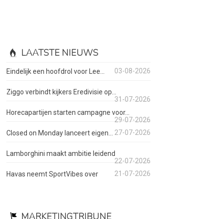
LAATSTE NIEUWS
03-08-2026
Eindelijk een hoofdrol voor Lee...
Ziggo verbindt kijkers Eredivisie op...
31-07-2026
Horecapartijen starten campagne voor...
29-07-2026
27-07-2026
Closed on Monday lanceert eigen...
Lamborghini maakt ambitie leidend
22-07-2026
21-07-2026
Havas neemt SportVibes over
MARKETINGTRIBUNE