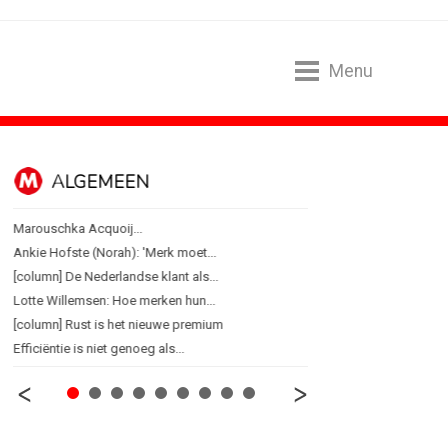
Menu
ALGEMEEN
B2B
Marouschka Acquoij...
Marketing mix modelling 
Ankie Hofste (Norah): 'Merk moet...
Adform werkt aan open 
[column] De Nederlandse klant als...
Special Ops bouwt merk 
Lotte Willemsen: Hoe merken hun...
De marketingwereld optim
[column] Rust is het nieuwe premium
De marketingkracht van 
Efficiëntie is niet genoeg als...
Marketingtransfers wee