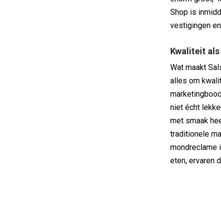
Shop is inmidd
vestigingen en
Kwaliteit als
Wat maakt Sal
alles om kwalit
marketingboods
niet écht lekk
met smaak heef
traditionele m
mondreclame i
eten, ervaren 