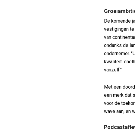
Groeiambitie
De komende jar
vestigingen t
van continenta
ondanks de lan
ondernemer. "U
kwaliteit, sne
vanzelf."
Met een doorda
een merk dat s
voor de toekom
wave aan, en wij
Podcastaflev