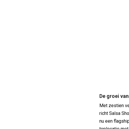
De groei va
Met zestien ve
richt Salsa Sh
nu een flagshi
toplocatie met 