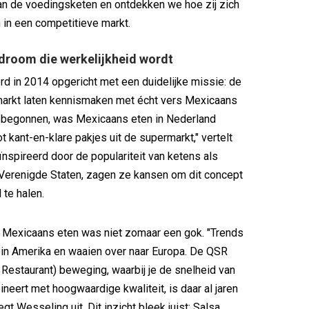
an de voedingsketen en ontdekken we hoe zij zich
in een competitieve markt.
droom die werkelijkheid wordt
d in 2014 opgericht met een duidelijke missie: de
arkt laten kennismaken met écht vers Mexicaans
j begonnen, was Mexicaans eten in Nederland
t kant-en-klare pakjes uit de supermarkt," vertelt
nspireerd door de populariteit van ketens als
 Verenigde Staten, zagen ze kansen om dit concept
 te halen.
 Mexicaans eten was niet zomaar een gok. "Trends
in Amerika en waaien over naar Europa. De QSR
 Restaurant) beweging, waarbij je de snelheid van
neert met hoogwaardige kwaliteit, is daar al jaren
egt Wesseling uit. Dit inzicht bleek juist: Salsa