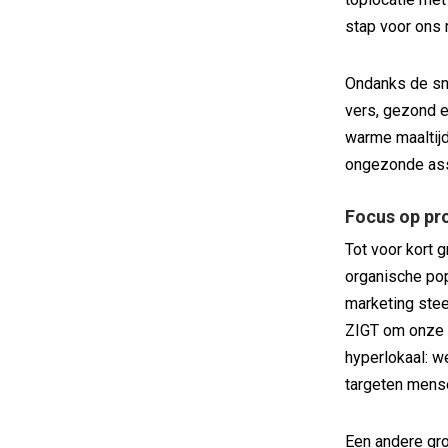
stap voor ons 
Ondanks de sne
vers, gezond e
warme maaltijd
ongezonde asso
Focus op pr
Tot voor kort 
organische popu
marketing ste
ZIGT om onze s
hyperlokaal: w
targeten mensen
Een andere gro