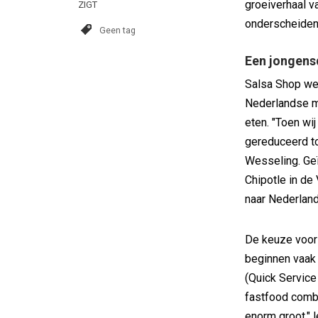
groeiverhaal v
ZIGT
onderscheiden 
Geen tag
Een jongens
Salsa Shop wer
Nederlandse m
eten. "Toen wi
gereduceerd to
Wesseling. Geï
Chipotle in de
naar Nederland
De keuze voor
beginnen vaak 
(Quick Service
fastfood combi
enorm groot," l