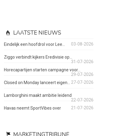
LAATSTE NIEUWS
03-08-2026
Eindelijk een hoofdrol voor Lee...
Ziggo verbindt kijkers Eredivisie op...
31-07-2026
Horecapartijen starten campagne voor...
29-07-2026
27-07-2026
Closed on Monday lanceert eigen...
Lamborghini maakt ambitie leidend
22-07-2026
21-07-2026
Havas neemt SportVibes over
MARKETINGTRIBUNE