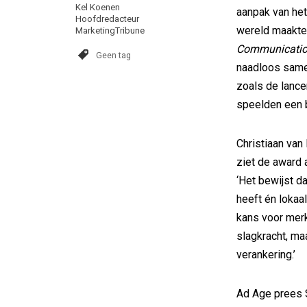
Kel Koenen
aanpak van het
Hoofdredacteur
wereld maakte 
MarketingTribune
Communicati
Geen tag
naadloos samen
zoals de lance
speelden een b
Christiaan van
ziet de award 
‘Het bewijst d
heeft én lokaa
kans voor merk
slagkracht, ma
verankering.’
Ad Age prees 