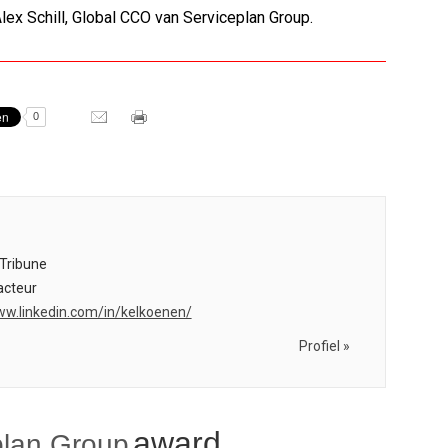
Alex Schill, Global CCO van Serviceplan Group.
0
Tribune
cteur
ww.linkedin.com/in/kelkoenen/
Profiel »
award
plan Group