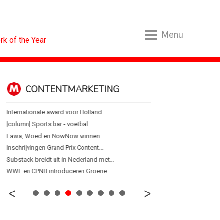
Menu
k of the Year
CONTENTMARKETING
DESIGN
Internationale award voor Holland...
PRO bouwt identiteit r
[column] Sports bar - voetbal
Coca-Cola: verpakking kri
Lawa, Woed en NowNow winnen...
Blond Amsterdam ontwer
Inschrijvingen Grand Prix Content...
Porsche kiest emotie bo
Substack breidt uit in Nederland met...
KNVB toont Oranje-portret
WWF en CPNB introduceren Groene...
Studenten filteren sigare