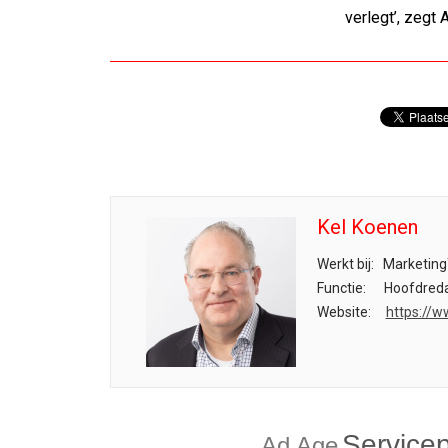
verlegt’, zegt 
Kel Koenen
Werkt bij:
Marketing
Functie:
Hoofdreda
Website:
https://w
Service
Ad Age