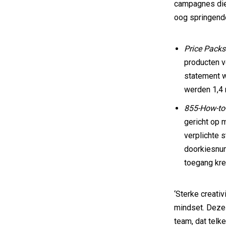
campagnes die 
oog springende
Price Pack
producten v
statement w
werden 1,4 
855-How-to-
gericht op 
verplichte 
doorkiesnum
toegang kre
‘Sterke creati
mindset. Deze
team, dat telk