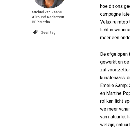
hoe dit ons g
Michiel van Zaane
campagne laten
Allround Redacteur
Velux ruimtes 
BBP Media
licht in woonru
Geen tag
meer een onderd
De afgelopen t
gewerkt en de 
zal voortzette
kunstenaars, d
Emelie &amp; S
en Martine Po
rol kan licht s
we meer vanuit
van natuurlijk 
welzijn; natuur