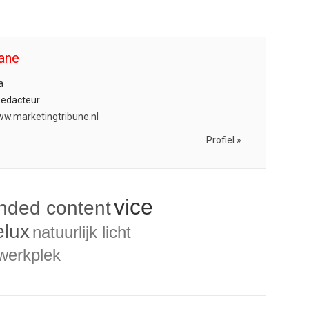
ane
a
Redacteur
ww.marketingtribune.nl
Profiel »
vice
nded content
elux
natuurlijk licht
swerkplek