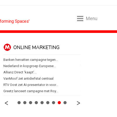
Menu
sforming Spaces'
ONLINE MARKETING
SPONSORI
Banken hervatten campagne tegen...
Albert Heijn behoudt posi
Nederland in kopgroep Europese...
Tata Consultancy Service
Allianz Direct ‘kaapt’...
NOC*NSF lanceert busine
VanMoof zet antidiefstal centraal
BMV verbindt naam aan
RTV Oost zet AI-presentator in voor...
Olympisch schaatsen in T
Greetz lanceert campagne met Roy...
Lego laat opnieuw Formu