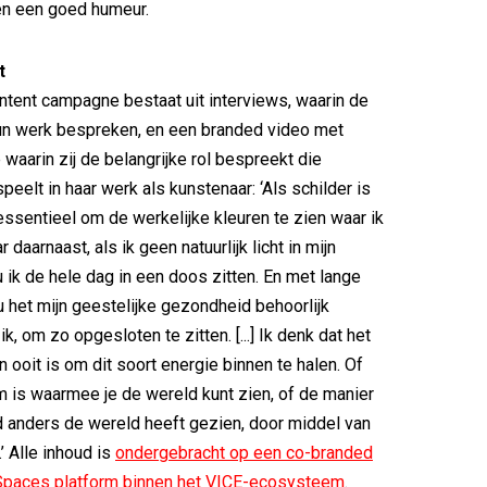
 en een goed humeur.
t
tent campagne bestaat uit interviews, waarin de
un werk bespreken, en een branded video met
waarin zij de belangrijke rol bespreekt die
 speelt in haar werk als kunstenaar: ‘Als schilder is
t essentieel om de werkelijke kleuren te zien waar ik
daarnaast, als ik geen natuurlijk licht in mijn
u ik de hele dag in een doos zitten. En met lange
het mijn geestelijke gezondheid behoorlijk
k, om zo opgesloten te zitten. [...] Ik denk dat het
n ooit is om dit soort energie binnen te halen. Of
m is waarmee je de wereld kunt zien, of de manier
 anders de wereld heeft gezien, door middel van
’ Alle inhoud is
ondergebracht op een co-branded
Spaces platform binnen het VICE-ecosysteem
.