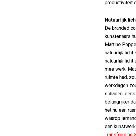
productiviteit
Natuurlijk lich
De branded con
kunstenaars h
Martine Poppe 
natuurlijk licht
natuurlijk lich
mee werk. Maar 
ruimte had, zo
werkdagen zou 
schaden, denk i
belangrijker da
het nu een raa
waarop iemand
een kunstwerk.
Transforming 