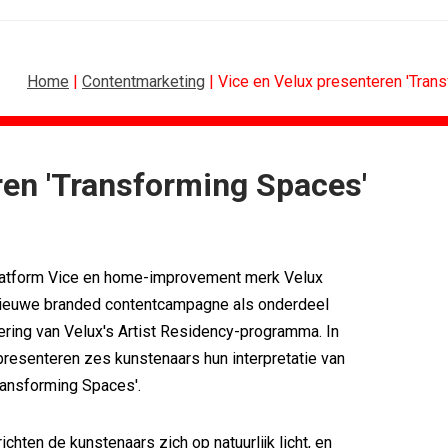
Home
|
Contentmarketing
| Vice en Velux presenteren 'Tran
ren 'Transforming Spaces'
RETAIL
MEDIA
Sander Pluijm van Abovo Maxlead naar...
 scoren hoogste...
Omnicom Media als eerste in...
latform Vice en home-improvement merk Velux
): 'De beste...
Tien nieuwe genomineerden voor Ster...
Eat met...
Storytel zet luisteren onderweg...
nieuwe branded contentcampagne als onderdeel
agne voor...
Ster start Goede Loeki
ering van Velux's Artist Residency-programma. In
n uitbundiger...
Margriet van der Linden blijft...
esenteren zes kunstenaars hun interpretatie van
ransforming Spaces'.
ichten de kunstenaars zich op natuurlijk licht, en