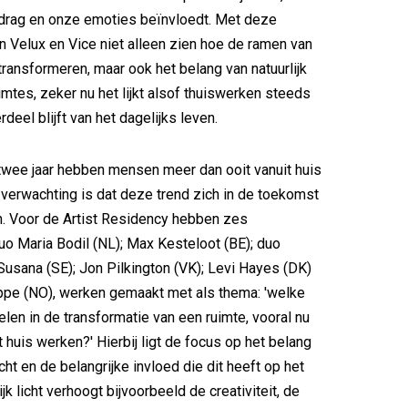
edrag en onze emoties beïnvloedt. Met deze
 Velux en Vice niet alleen zien hoe de ramen van
transformeren, maar ook het belang van natuurlijk
imtes, zeker nu het lijkt alsof thuiswerken steeds
eel blijft van het dagelijks leven.
wee jaar hebben mensen meer dan ooit vanuit huis
verwachting is dat deze trend zich in de toekomst
n. Voor de Artist Residency hebben zes
uo Maria Bodil (NL); Max Kesteloot (BE); duo
usana (SE); Jon Pilkington (VK); Levi Hayes (DK)
ppe (NO), werken gemaakt met als thema: 'welke
pelen in de transformatie van een ruimte, vooral nu
 huis werken?' Hierbij ligt de focus op het belang
licht en de belangrijke invloed die dit heeft op het
lijk licht verhoogt bijvoorbeeld de creativiteit, de