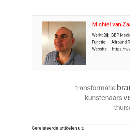
Michiel van Za
Werkt Bij:
BBP Medi
Functie:
Allround 
Website:
https://w
bra
transformatie
v
kunstenaars
thui
Gerelateerde artikelen uit: