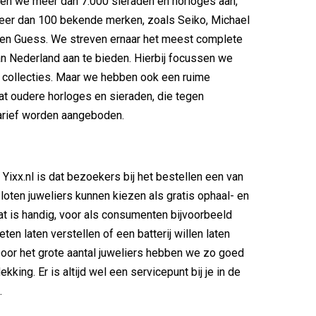
den we meer dan 7.000 sieraden en horloges aan,
er dan 100 bekende merken, zoals Seiko, Michael
 en Guess. We streven ernaar het meest complete
n Nederland aan te bieden. Hierbij focussen we
 collecties. Maar we hebben ook een ruime
at oudere horloges en sieraden, die tegen
arief worden aangeboden.
 Yixx.nl is dat bezoekers bij het bestellen een van
oten juweliers kunnen kiezen als gratis ophaal- en
at is handig, voor als consumenten bijvoorbeeld
en laten verstellen of een batterij willen laten
oor het grote aantal juweliers hebben we zo goed
ekking. Er is altijd wel een servicepunt bij je in de
.