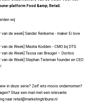
bune-platform Food &amp; Retail.
erden wij:
r van de week] Sander Renkema - maker Ei love
r van de Week] Masha Kodden - CMO bij DTG
r van de Week] Tessa van Breugel – Doritos
r van de Week] Stephan Tieleman founder en CEO
'
iew in deze serie? Zelf iets moois ondernomen?
agen? Stuur een mail met een relevante
ng naar retail@marketingtribune.nl