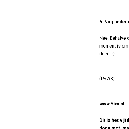
6. Nog ander 
Nee. Behalve d
moment is om e
doen ;-)
(PvWK)
www.Yixx.nl
Dit is het vij
doen met 'ma