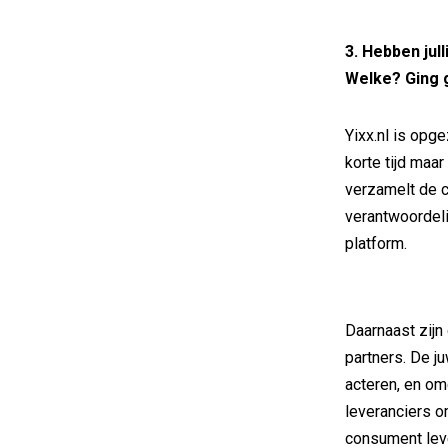
3. Hebben ju
Welke? Ging
Yixx.nl is opge
korte tijd maar
verzamelt de c
verantwoordeli
platform.
Daarnaast zijn
partners. De j
acteren, en om
leveranciers o
consument leve