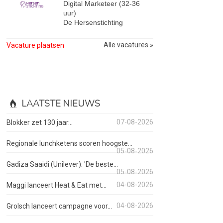
Digital Marketeer (32-36
uur)
De Hersenstichting
Alle vacatures »
Vacature plaatsen
LAATSTE NIEUWS
07-08-2026
Blokker zet 130 jaar...
Regionale lunchketens scoren hoogste...
05-08-2026
Gadiza Saaidi (Unilever): 'De beste...
05-08-2026
04-08-2026
Maggi lanceert Heat & Eat met...
04-08-2026
Grolsch lanceert campagne voor...