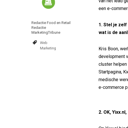
van het lead ge
een e-commerc
Redactie Food en Retail
1. Stel je zel
Redactie
wat is de aanl
MarketingTribune
Web
Marketing
Kris Boon, we
development va
cluster helpe
Startpagina, Ki
medische werel
e-commerce pl
2. OK, Yixx.nl