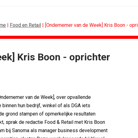
me
|
Food en Retail
| [Ondernemer van de Week] Kris Boon - opric
k] Kris Boon - oprichter
SPONSORING
Albert Heijn behoudt positie als...
Tata Consultancy Services verlengt...
NOC*NSF lanceert businessclub voor...
BMV verbindt naam aan PSV
[Ondernemer van de Week], over opvallende
Olympisch schaatsen in Thialf biedt...
 binnen hun bedrijf, winkel of als DGA iets
Lego laat opnieuw Formule 1-coureurs...
 de grond stampen of opmerkelijke resultaten
, sprak de redactie Food & Retail met Kris Boon
aam bij Sanoma als manager business development