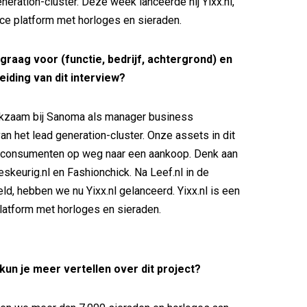
neration-cluster. Deze week lanceerde hij Yixx.nl,
e platform met horloges en sieraden.
f graag voor (functie, bedrijf, achtergrond) en
eiding van dit interview?
rkzaam bij Sanoma als manager business
n het lead generation-cluster. Onze assets in dit
n consumenten op weg naar een aankoop. Denk aan
eskeurig.nl en Fashionchick. Na Leef.nl in de
d, hebben we nu Yixx.nl gelanceerd. Yixx.nl is een
atform met horloges en sieraden.
, kun je meer vertellen over dit project?