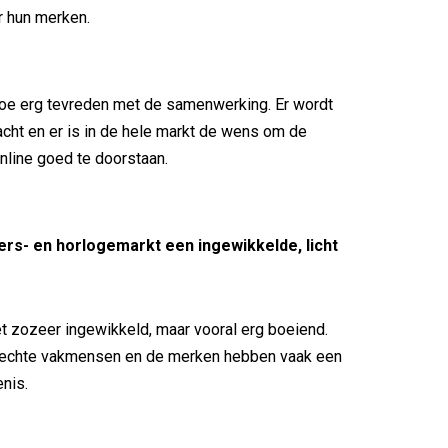
r hun merken.
u toe erg tevreden met de samenwerking. Er wordt
ht en er is in de hele markt de wens om de
online goed te doorstaan.
liers- en horlogemarkt een ingewikkelde, licht
et zozeer ingewikkeld, maar vooral erg boeiend.
n echte vakmensen en de merken hebben vaak een
enis.