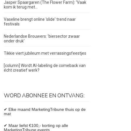
Jasper Spaargaren (The Flower Farm): ‘Vaak
kom ik terug met...
Vaseline brengt online 'slide' trend naar
festivals
Nederlandse Brouwers: 'biersector zwaar
onder druk'
Tikkie viert jubileum met verrassingsfeestjes
[column] Wordt AI-labeling de comeback van
écht creatief werk?
WORD ABONNEE EN ONTVANG:
✔ Elke maand MarketingTribune thuis op de
mat
✔ Maar liefst €100,- korting op alle
MarketingTribune events