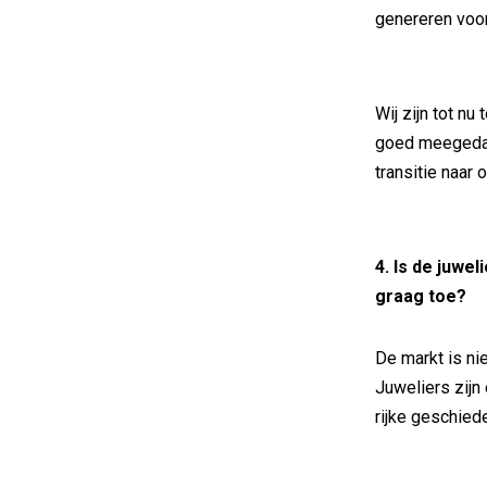
genereren voo
Wij zijn tot n
goed meegedac
transitie naar 
4. Is de juwe
graag toe?
De markt is ni
Juweliers zij
rijke geschied