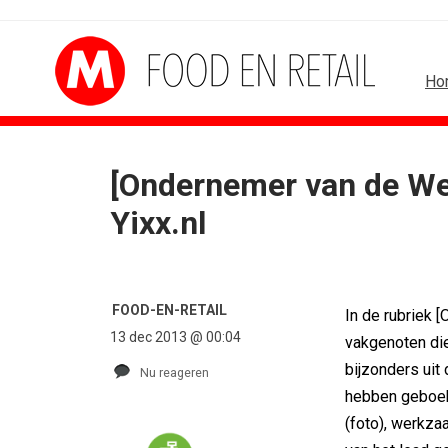
Ho
[Ondernemer van de Wee
Yixx.nl
FOOD-EN-RETAIL
In de rubriek 
13 dec 2013 @ 00:04
vakgenoten die
bijzonders uit
Nu reageren
hebben geboekt
(foto), werkz