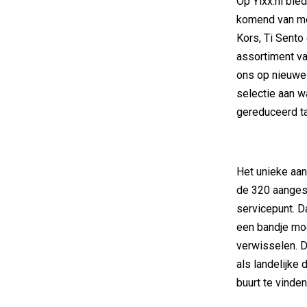
Op Yixx.nl bie
komend van me
Kors, Ti Sento
assortiment va
ons op nieuwe
selectie aan w
gereduceerd t
Het unieke aan
de 320 aangesl
servicepunt. D
een bandje moet
verwisselen. D
als landelijke d
buurt te vinden