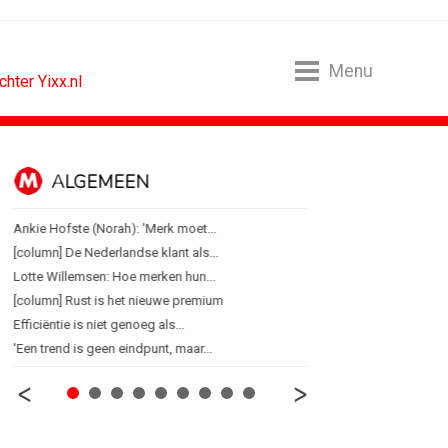
Menu
hter Yixx.nl
ALGEMEEN
B2B
Ankie Hofste (Norah): 'Merk moet...
Marketing mix modelling 
[column] De Nederlandse klant als...
Adform werkt aan open 
Lotte Willemsen: Hoe merken hun...
Special Ops bouwt merk 
[column] Rust is het nieuwe premium
De marketingwereld optim
Efficiëntie is niet genoeg als...
De marketingkracht van 
'Een trend is geen eindpunt, maar...
Marketingtransfers wee