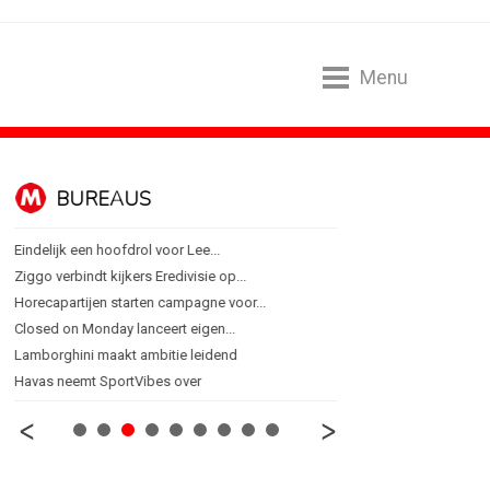
Menu
BUREAUS
CONTENTM
Eindelijk een hoofdrol voor Lee...
Internationale award voo
Ziggo verbindt kijkers Eredivisie op...
[column] Sports bar - vo
Horecapartijen starten campagne voor...
Lawa, Woed en NowNow 
Closed on Monday lanceert eigen...
Inschrijvingen Grand Prix
Lamborghini maakt ambitie leidend
Substack breidt uit in N
Havas neemt SportVibes over
WWF en CPNB introducer