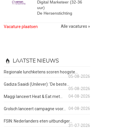
Digital Marketeer (32-36
uur)
De Hersenstichting
Alle vacatures »
Vacature plaatsen
LAATSTE NIEUWS
Regionale lunchketens scoren hoogste...
05-08-2026
Gadiza Saaidi (Unilever): 'De beste...
05-08-2026
04-08-2026
Maggi lanceert Heat & Eat met...
04-08-2026
Grolsch lanceert campagne voor...
FSIN: Nederlanders eten uitbundiger...
31-07-2026