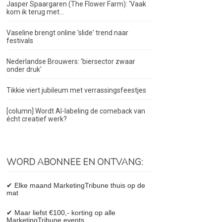
Jasper Spaargaren (The Flower Farm): ‘Vaak
kom ik terug met...
Vaseline brengt online 'slide' trend naar
festivals
Nederlandse Brouwers: 'biersector zwaar
onder druk'
Tikkie viert jubileum met verrassingsfeestjes
[column] Wordt AI-labeling de comeback van
écht creatief werk?
WORD ABONNEE EN ONTVANG:
✔ Elke maand MarketingTribune thuis op de
mat
✔ Maar liefst €100,- korting op alle
MarketingTribune events