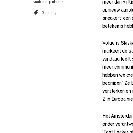
meer dan vijfti
MarketingTribune
opnieuw aanslu
Geen tag
sneakers een 
betekenis heb
Volgens Slavka
markeert de s
vandaag leeft 
meer community
hebben we crea
begrijpen.’ Ze 
versterken en 
Z in Europa nie
Het Amsterdam
onder verantwo
‘Foot Locker s