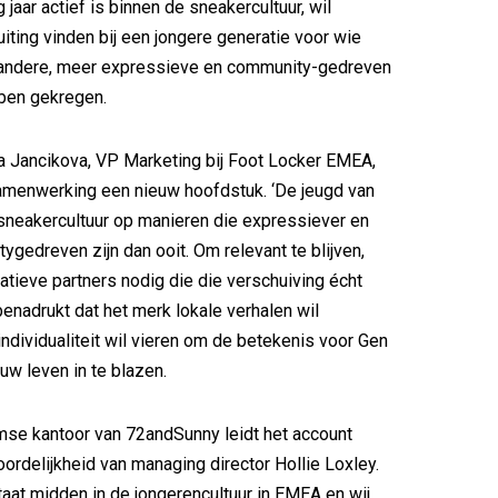
g jaar actief is binnen de sneakercultuur, wil
iting vinden bij een jongere generatie voor wie
andere, meer expressieve en community-gedreven
ben gekregen.
 Jancikova, VP Marketing bij Foot Locker EMEA,
amenwerking een nieuw hoofdstuk. ‘De jeugd van
sneakercultuur op manieren die expressiever en
gedreven zijn dan ooit. Om relevant te blijven,
tieve partners nodig die die verschuiving écht
benadrukt dat het merk lokale verhalen wil
individualiteit wil vieren om de betekenis voor Gen
uw leven in te blazen.
se kantoor van 72andSunny leidt het account
ordelijkheid van managing director Hollie Loxley.
taat midden in de jongerencultuur in EMEA en wij