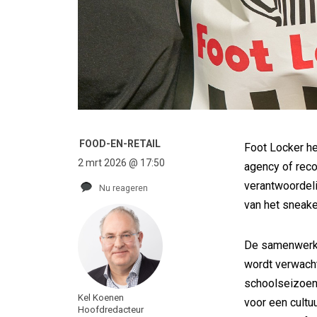
FOOD-EN-RETAIL
Foot Locker 
2 mrt 2026 @ 17:50
agency of reco
verantwoordeli
Nu reageren
van het sneake
De samenwerkin
wordt verwacht
schoolseizoen.
Kel Koenen
voor een cultu
Hoofdredacteur