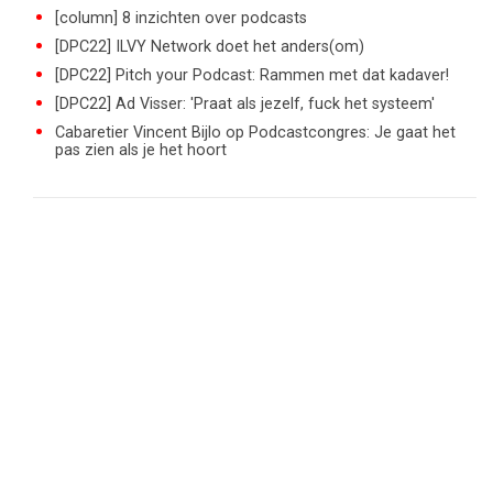
[column] 8 inzichten over podcasts
[DPC22] ILVY Network doet het anders(om)
[DPC22] Pitch your Podcast: Rammen met dat kadaver!
[DPC22] Ad Visser: 'Praat als jezelf, fuck het systeem'
Cabaretier Vincent Bijlo op Podcastcongres: Je gaat het
pas zien als je het hoort