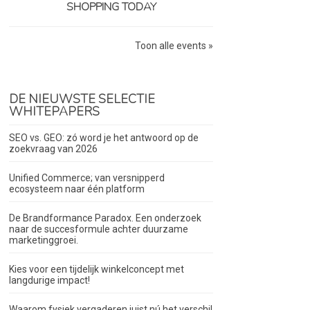
SHOPPING TODAY
Toon alle events »
DE NIEUWSTE SELECTIE
WHITEPAPERS
SEO vs. GEO: zó word je het antwoord op de
zoekvraag van 2026
Unified Commerce; van versnipperd
ecosysteem naar één platform
De Brandformance Paradox. Een onderzoek
naar de succesformule achter duurzame
marketinggroei.
Kies voor een tijdelijk winkelconcept met
langdurige impact!
Waarom fysiek vergaderen juist nú het verschil