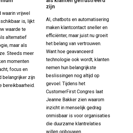
emium
als klanten gefrustreerd
zijn
 waarin vrijwel
AI, chatbots en automatisering
eschikbaar is, lijkt
maken klantcontact sneller en
euw waarde te
efficiënter, maar juist nu groeit
als alternatief
het belang van vertrouwen.
gie, maar als
Want hoe geavanceerd
ze. Steeds meer
technologie ook wordt, klanten
ken momenten
nemen hun belangrijkste
cht, focus en
beslissingen nog altijd op
belangrijker zijn
gevoel. Tijdens het
e bereikbaarheid.
CustomerFirst Congres laat
Jeanne Bakker zien waarom
inzicht in menselijk gedrag
onmisbaar is voor organisaties
die duurzame klantrelaties
willen opbouwen.