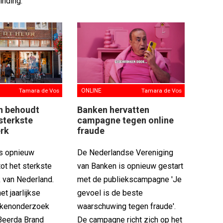
nding.'
Tamara de Vos
ONLINE
Tamara de Vos
jn behoudt
Banken hervatten
 sterkste
campagne tegen online
rk
fraude
is opnieuw
De Nederlandse Vereniging
ot het sterkste
van Banken is opnieuw gestart
 van Nederland.
met de publiekscampagne 'Je
het jaarlijkse
gevoel is de beste
kenonderzoek
waarschuwing tegen fraude'.
Beerda Brand
De campagne richt zich op het