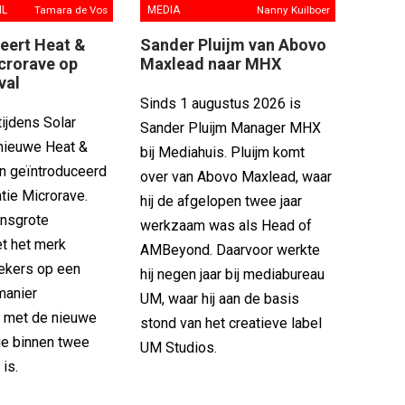
IL
Tamara de Vos
MEDIA
Nanny Kuilboer
eert Heat &
Sander Pluijm van Abovo
crorave op
Maxlead naar MHX
val
Sinds 1 augustus 2026 is
ijdens Solar
Sander Pluijm Manager MHX
 nieuwe Heat &
bij Mediahuis. Pluijm komt
en geïntroduceerd
over van Abovo Maxlead, waar
tie Microrave.
hij de afgelopen twee jaar
ensgrote
werkzaam was als Head of
et het merk
AMBeyond. Daarvoor werkte
ekers op een
hij negen jaar bij mediabureau
manier
UM, waar hij aan de basis
 met de nieuwe
stond van het creatieve label
 die binnen twee
UM Studios.
 is.