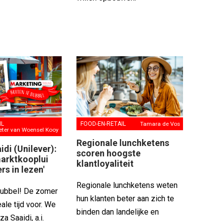
FOOD-EN-RETAIL
Tamara de Vos
IL
eter van Woensel Kooy
Regionale lunchketens
di (Unilever):
scoren hoogste
marktkooplui
klantloyaliteit
rs in lezen'
Regionale lunchketens weten
bubbel! De zomer
hun klanten beter aan zich te
eale tijd voor. We
binden dan landelijke en
a Saaidi, a.i.