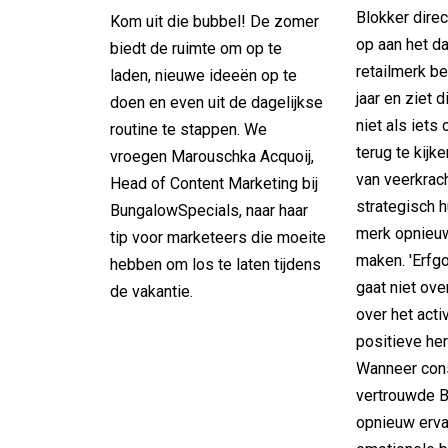
Blokker direc
Kom uit die bubbel! De zomer
op aan het da
biedt de ruimte om op te
retailmerk be
laden, nieuwe ideeën op te
jaar en ziet d
doen en even uit de dagelijkse
niet als iets
routine te stappen. We
terug te kijk
vroegen Marouschka Acquoij,
van veerkrac
Head of Content Marketing bij
strategisch 
BungalowSpecials, naar haar
merk opnieuw
tip voor marketeers die moeite
maken. 'Erf
hebben om los te laten tijdens
gaat niet ove
de vakantie.
over het acti
positieve her
Wanneer con
vertrouwde B
opnieuw ervar