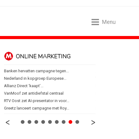
Menu
ONLINE MARKETING
SPONSORI
Banken hervatten campagne tegen...
Albert Heijn behoudt posi
Nederland in kopgroep Europese...
Tata Consultancy Service
Allianz Direct ‘kaapt’...
NOC*NSF lanceert busine
VanMoof zet antidiefstal centraal
BMV verbindt naam aan
RTV Oost zet AI-presentator in voor...
Olympisch schaatsen in T
Greetz lanceert campagne met Roy...
Lego laat opnieuw Formu