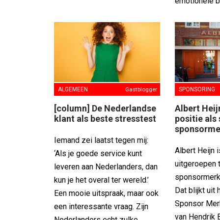
emotionele bi
SPONSORING
ALGEMEEN
Gastblogger
Albert Hei
[column] De Nederlandse
positie als
klant als beste stresstest
sponsorme
Iemand zei laatst tegen mij:
Albert Heijn 
‘Als je goede service kunt
uitgeroepen t
leveren aan Nederlanders, dan
sponsormerk
kun je het overal ter wereld.’
Dat blijkt uit 
Een mooie uitspraak, maar ook
Sponsor Mer
een interessante vraag. Zijn
van Hendrik 
Nederlanders echt zulke