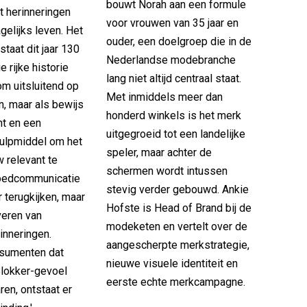
bouwt Norah aan een formule
t herinneringen
voor vrouwen van 35 jaar en
gelijks leven. Het
ouder, een doelgroep die in de
staat dit jaar 130
Nederlandse modebranche
ie rijke historie
lang niet altijd centraal staat.
 om uitsluitend op
Met inmiddels meer dan
en, maar als bewijs
honderd winkels is het merk
ht en een
uitgegroeid tot een landelijke
hulpmiddel om het
speler, maar achter de
 relevant te
schermen wordt intussen
goedcommunicatie
stevig verder gebouwd. Ankie
r terugkijken, maar
Hofste is Head of Brand bij de
veren van
modeketen en vertelt over de
inneringen.
aangescherpte merkstrategie,
sumenten dat
nieuwe visuele identiteit en
lokker-gevoel
eerste echte merkcampagne.
en, ontstaat er