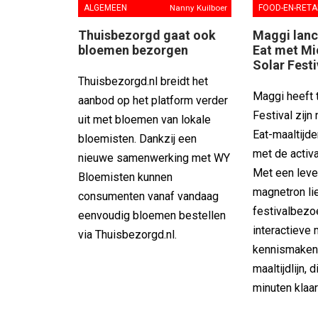
FOOD-EN-RETA
ALGEMEEN
Nanny Kuilboer
Maggi lanc
Thuisbezorgd gaat ook
Eat met Mi
bloemen bezorgen
Solar Festi
Thuisbezorgd.nl breidt het
Maggi heeft t
aanbod op het platform verder
Festival zijn
uit met bloemen van lokale
Eat-maaltijd
bloemisten. Dankzij een
met de activa
nieuwe samenwerking met WY
Met een lev
Bloemisten kunnen
magnetron li
consumenten vanaf vandaag
festivalbezo
eenvoudig bloemen bestellen
interactieve 
via Thuisbezorgd.nl.
kennismaken
maaltijdlijn,
minuten klaar