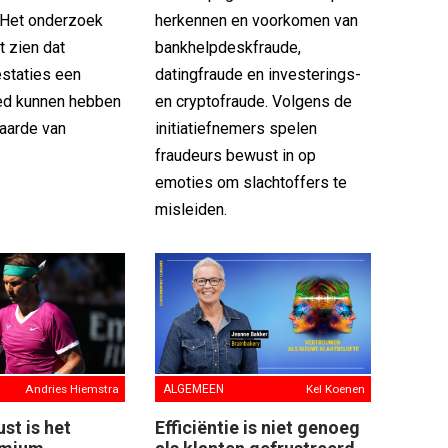
 Het onderzoek
herkennen en voorkomen van
t zien dat
bankhelpdeskfraude,
estaties een
datingfraude en investerings-
oed kunnen hebben
en cryptofraude. Volgens de
aarde van
initiatiefnemers spelen
fraudeurs bewust in op
emoties om slachtoffers te
misleiden.
Andries Hiemstra
ALGEMEEN
Kel Koenen
st is het
Efficiëntie is niet genoeg