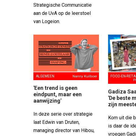
Strategische Communicatie
aan de UvA op de leerstoel
van Logeion.
ALGEMEEN
Nanny Kuilboer
FOOD-EN-RETA
P
'Een trend is geen
Gadiza Saai
eindpunt, maar een
'De beste 
aanwijzing'
zijn meeste
In deze serie over strategie
Kom uit die 
laat Edwin van Druten,
is daar de id
managing director van Hibou,
vroegen Gadiz