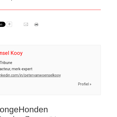
0
nsel Kooy
Tribune
acteur, merk-expert
.linkedin.com/in/petervanwoenselkooy
Profiel »
JongeHonden