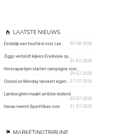
LAATSTE NIEUWS
03-08-2026
Eindelijk een hoofdrol voor Lee...
Ziggo verbindt kijkers Eredivisie op...
31-07-2026
Horecapartijen starten campagne voor...
29-07-2026
27-07-2026
Closed on Monday lanceert eigen...
Lamborghini maakt ambitie leidend
22-07-2026
21-07-2026
Havas neemt SportVibes over
MARKETINGTRIBUNE