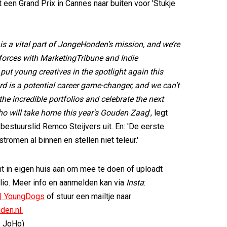
een Grand Prix in Cannes naar buiten voor 'Stukje
s a vital part of JongeHonden’s mission, and we’re
n forces with MarketingTribune and Indie
ut young creatives in the spotlight again this
rd is a potential career game-changer, and we can’t
 the incredible portfolios and celebrate the next
who will take home this year's Gouden Zaag
', legt
stuurslid Remco Steijvers uit. En: 'De eerste
romen al binnen en stellen niet teleur.'
nt in eigen huis aan om mee te doen of uploadt
folio. Meer info en aanmelden kan via
Insta
:
| YoungDogs
of stuur een mailtje naar
den.nl.
: JoHo)