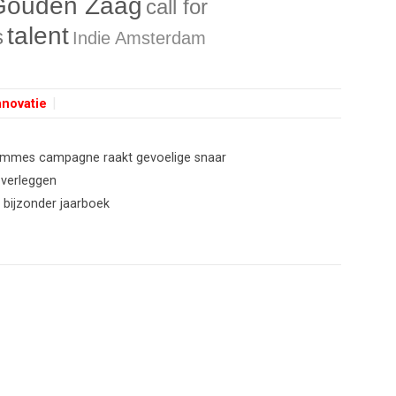
Gouden Zaag
call for
talent
s
Indie Amsterdam
nnovatie
 Hommes campagne raakt gevoelige snaar
 verleggen
 bijzonder jaarboek