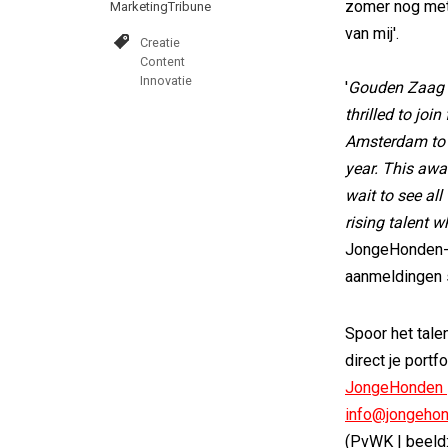
zomer nog met 
MarketingTribune
van mij'.
Creatie
Content
Innovatie
'
Gouden Zaag i
thrilled to joi
Amsterdam to p
year. This awa
wait to see all
rising talent 
JongeHonden-be
aanmeldingen st
Spoor het tale
direct je port
JongeHonden 
info@jongehon
(PvWK | beeld