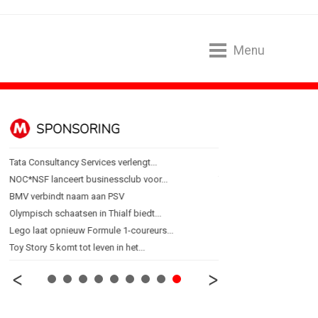
Menu
SPONSORING
ALGEMEEN
Tata Consultancy Services verlengt...
'Een trend is geen eindpu
NOC*NSF lanceert businessclub voor...
Thuisbezorgd gaat ook
BMV verbindt naam aan PSV
Van lippenstift naar las
Olympisch schaatsen in Thialf biedt...
Retour à Cannes
Lego laat opnieuw Formule 1-coureurs...
Erna Lammers (KVK): 'Een
Toy Story 5 komt tot leven in het...
Waar de zon altijd schijnt