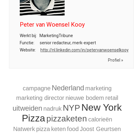
Peter van Woensel Kooy
Werkt bij:
MarketingTribune
Functie:
senior redacteur, merk-expert
Website:
http://nl.linkedin.com/in/petervanwoenselkooy
Profiel »
Nederland
campagne
marketing
marketing director
nieuwe bodem
retail
New York
NYP
uitweiden
nadruk
Pizza
pizzaketen
calorieën
Natwerk
pizza
keten
food
Joost Geurtsen