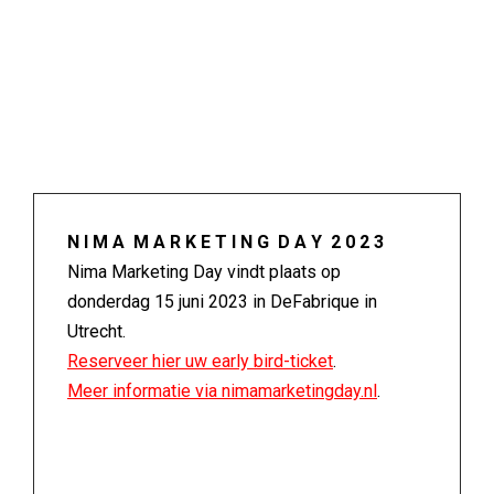
N I M A M A R K E T I N G D A Y 2 0 2 3
Nima Marketing Day vindt plaats op
donderdag 15 juni 2023 in DeFabrique in
Utrecht.
Reserveer hier uw early bird-ticket
.
Meer informatie via nimamarketingday.nl
.