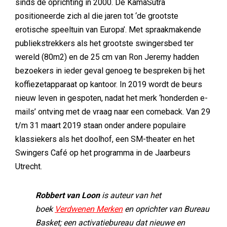
sinds de oprichting in 2000. De KamaSutra
positioneerde zich al die jaren tot ‘de grootste
erotische speeltuin van Europa’. Met spraakmakende
publiekstrekkers als het grootste swingersbed ter
wereld (80m2) en de 25 cm van Ron Jeremy hadden
bezoekers in ieder geval genoeg te bespreken bij het
koffiezetapparaat op kantoor. In 2019 wordt de beurs
nieuw leven in gespoten, nadat het merk ‘honderden e-
mails’ ontving met de vraag naar een comeback. Van 29
t/m 31 maart 2019 staan onder andere populaire
klassiekers als het doolhof, een SM-theater en het
Swingers Café op het programma in de Jaarbeurs
Utrecht.
Robbert van Loon
is auteur van het
boek
Verdwenen Merken
en oprichter van Bureau
Basket; een activatiebureau dat nieuwe en