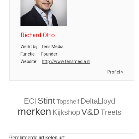
Richard Otto
Werkt bij:
Tens Media
Functie:
Founder
Website:
http://www.tensmedia.nl
Profiel »
Stint
ECI
DeltaLloyd
Topshelf
merken
V&D
Kijkshop
Treets
Gerelateerde artikelen uit: