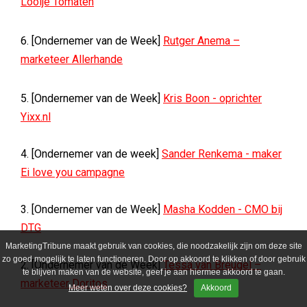
Looije Tomaten
6. [Ondernemer van de Week]
Rutger Anema –
marketeer Allerhande
5. [Ondernemer van de Week]
Kris Boon - oprichter
Yixx.nl
4. [Ondernemer van de week]
Sander Renkema - maker
Ei love you campagne
3. [Ondernemer van de Week]
Masha Kodden - CMO bij
DTG
MarketingTribune maakt gebruik van cookies, die noodzakelijk zijn om deze site
zo goed mogelijk te laten functioneren. Door op akkoord te klikken of door gebruik
2. [Ondernemer van de Week]
Tessa van Breugel –
te blijven maken van de website, geef je aan hiermee akkoord te gaan.
marketeer Doritos
Meer weten over deze cookies?
Akkoord