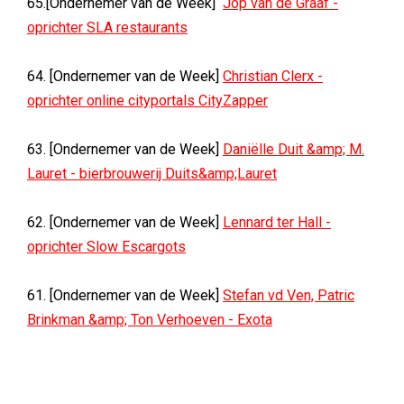
65.[Ondernemer van de Week]
Jop van de Graaf -
oprichter SLA restaurants
64. [Ondernemer van de Week]
Christian Clerx -
oprichter online cityportals CityZapper
63. [Ondernemer van de Week]
Daniëlle Duit &amp; M.
Lauret - bierbrouwerij Duits&amp;Lauret
62. [Ondernemer van de Week]
Lennard ter Hall -
oprichter Slow Escargots
61. [Ondernemer van de Week]
Stefan vd Ven, Patric
Brinkman &amp; Ton Verhoeven - Exota