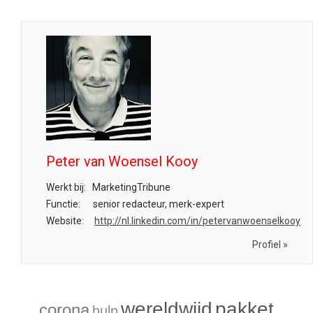
Peter van Woensel Kooy
Werkt bij:
MarketingTribune
Functie:
senior redacteur, merk-expert
Website:
http://nl.linkedin.com/in/petervanwoenselkooy
Profiel »
wereldwijd
pakket
corona
hulp