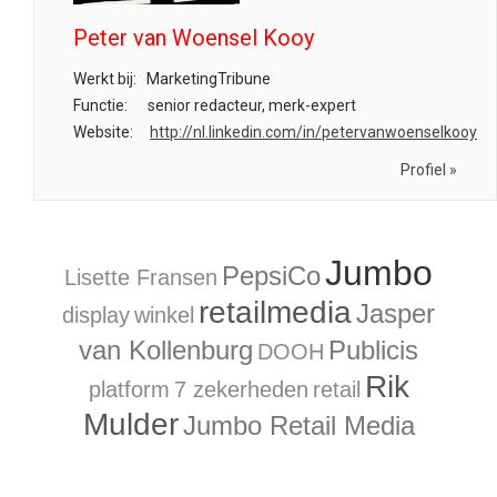
Peter van Woensel Kooy
Werkt bij:
MarketingTribune
Functie:
senior redacteur, merk-expert
Website:
http://nl.linkedin.com/in/petervanwoenselkooy
Profiel »
Jumbo
PepsiCo
Lisette Fransen
retailmedia
Jasper
display
winkel
van Kollenburg
Publicis
DOOH
Rik
platform
7 zekerheden
retail
Mulder
Jumbo Retail Media