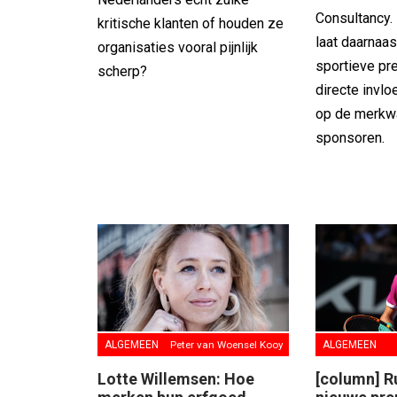
Consultancy.
kritische klanten of houden ze
laat daarnaas
organisaties vooral pijnlijk
sportieve pr
scherp?
directe invl
op de merkw
sponsoren.
ALGEMEEN
Peter van Woensel Kooy
ALGEMEEN
Lotte Willemsen: Hoe
[column] Ru