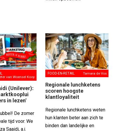
FOOD-EN-RETAIL
Tamara de Vos
IL
eter van Woensel Kooy
Regionale lunchketens
di (Unilever):
scoren hoogste
marktkooplui
klantloyaliteit
rs in lezen'
Regionale lunchketens weten
bubbel! De zomer
hun klanten beter aan zich te
eale tijd voor. We
binden dan landelijke en
a Saaidi, a.i.