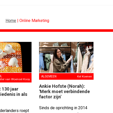
Home
| Online Marketing
ONLINE MARKETING
vo Maxlead naar...
Banken hervatten campagne tegen...
ste in...
Nederland in kopgroep Europese...
rden voor Ster...
Allianz Direct ‘kaapt’...
onderweg...
VanMoof zet antidiefstal centraal
IL
ALGEMEEN
Kel Koenen
eter van Woensel Kooy
i
RTV Oost zet AI-presentator in voor...
Ankie Hofste (Norah):
blijft...
Greetz lanceert campagne met Roy...
 130 jaar
'Merk moet verbindende
edenis in als
factor zijn'
Sinds de oprichting in 2014
derlanders roept