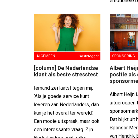
emotionele bi
SPONSORING
ALGEMEEN
Gastblogger
Albert Hei
[column] De Nederlandse
positie als
klant als beste stresstest
sponsorme
Iemand zei laatst tegen mij:
Albert Heijn 
‘Als je goede service kunt
uitgeroepen t
leveren aan Nederlanders, dan
sponsormerk
kun je het overal ter wereld.’
Dat blijkt uit 
Een mooie uitspraak, maar ook
Sponsor Mer
een interessante vraag. Zijn
van Hendrik 
Nederlanders echt zulke