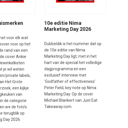
10e editie Nima
uismerken
Marketing Day 2026
t voor elk wat
Dubbeldik is het nummer dat op
esvoer voor op het
de 10e editie van Nima
de rand van een
Marketing Day ligt, met in het
de cover Ankie
hart van de special het volledige
dewinkelketen
dagprogramma en een
t je wil weten
exclusief interview met
n/private labels,
‘Godfather of effectiveness’
van Het Grote
Peter Field, key note op Nima
zoek, een kijkje
Marketing Day. Op de cover
ngkeuken van
Michael Blankert van Just Eat
in de categorie
Takeaway.com.
en we de foto’s
te terugblik op
g Day 2026.