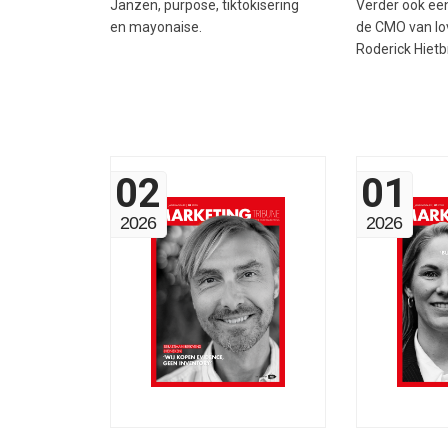
Janzen, purpose, tiktokisering
Verder ook ee
en mayonaise.
de CMO van lo
Roderick Hietb
02
01
2026
2026