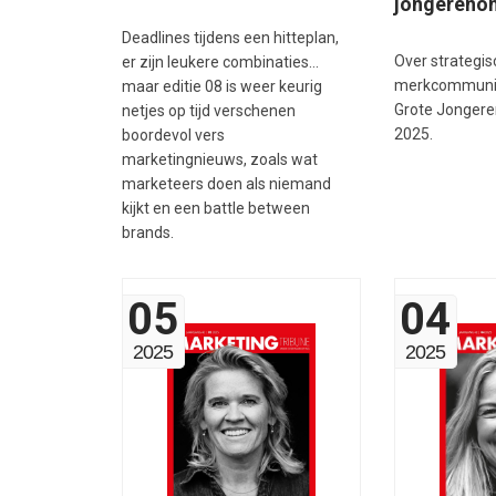
jongereno
Deadlines tijdens een hitteplan,
Over strategi
er zijn leukere combinaties…
merkcommunic
maar editie 08 is weer keurig
Grote Jonger
netjes op tijd verschenen
2025.
boordevol vers
marketingnieuws, zoals wat
marketeers doen als niemand
kijkt en een battle between
brands.
05
04
2025
2025