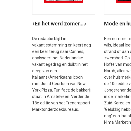
♪En het werd zomer…♪
Mode en h
De redactie blijft in
Een nummer me
vakantiestemming en keert nog
wils, ideaal le
één keer terug naar Cannes,
strand of aan 
analyseert het Nederlandse
zwembad. Op 
vakantiegedrag en duikt in het
Hofte van mo
deeg van een
Norah, alles wa
Italiaans/Amerikaans icoon
over huismerke
met Joost Geurtsen van New
de 10e editie 
York Pizza. Fun fact: de bakkerij
Jongerenonder
staat in Amstelveen. Verder de
in de marketi
18e editie van het Trendrapport
Zuid-Korea en 
Marktonderzoekbureaus.
‘Gelukkig hebb
nog’ een laats
Nima Marketin