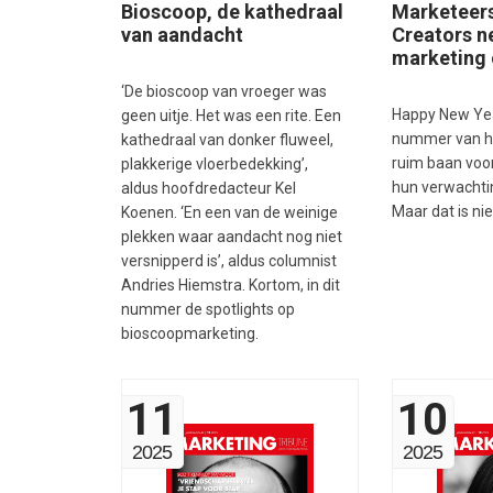
Bioscoop, de kathedraal
Marketeers
van aandacht
Creators 
marketing 
‘De bioscoop van vroeger was
Happy New Year
geen uitje. Het was een rite. Een
nummer van he
kathedraal van donker fluweel,
ruim baan voo
plakkerige vloerbedekking’,
hun verwachti
aldus hoofdredacteur Kel
Maar dat is nie
Koenen. ‘En een van de weinige
plekken waar aandacht nog niet
versnipperd is’, aldus columnist
Andries Hiemstra. Kortom, in dit
nummer de spotlights op
bioscoopmarketing.
11
10
2025
2025