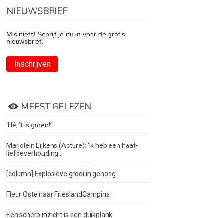
NIEUWSBRIEF
Mis niets! Schrijf je nu in voor de gratis
nieuwsbrief.
Inschrijven
MEEST GELEZEN
‘Hé, ’t is groen!’
Marjolein Eijkens (Acture): 'Ik heb een haat-
liefdeverhouding...
[column] Explosieve groei in genoeg
Fleur Osté naar FrieslandCampina
Een scherp inzicht is een duikplank