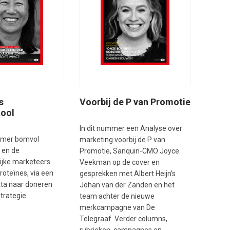
Voorbij de P van Promotie
s
tool
In dit nummer een Analyse over
mmer bomvol
marketing voorbij de P van
 en de
Promotie, Sanquin-CMO Joyce
ijke marketeers.
Veekman op de cover en
oteïnes, via een
gesprekken met Albert Heijn’s
tta naar doneren
Johan van der Zanden en het
trategie.
team achter de nieuwe
merkcampagne van De
Telegraaf. Verder columns,