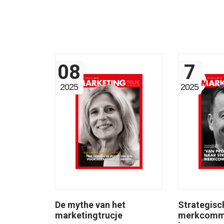
08
7
2025
2025
Strategisc
De mythe van het
merkcommu
marketingtrucje