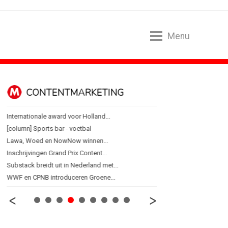
Menu
CONTENTMARKETING
DESIGN
Internationale award voor Holland...
PRO bouwt identiteit r
[column] Sports bar - voetbal
Coca-Cola: verpakking kri
Lawa, Woed en NowNow winnen...
Blond Amsterdam ontwer
Inschrijvingen Grand Prix Content...
Porsche kiest emotie bo
Substack breidt uit in Nederland met...
KNVB toont Oranje-portret
WWF en CPNB introduceren Groene...
Studenten filteren sigare