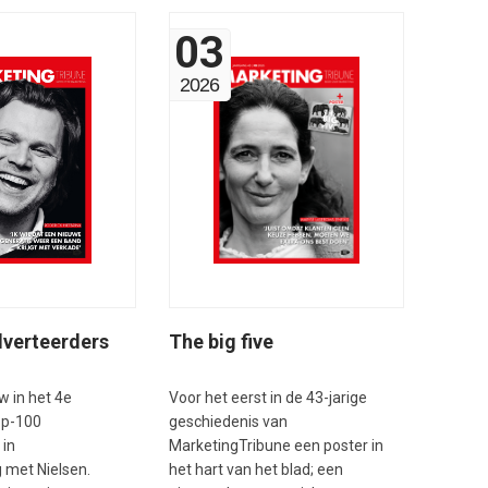
03
2026
The big five
verteerders
Voor het eerst in de 43-jarige
w in het 4e
geschiedenis van
op-100
MarketingTribune een poster in
 in
het hart van het blad; een
met Nielsen.