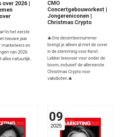
CMO
 over 2026 |
Concertgebouworkest |
nemen
Jongereniconen |
over
Christmas Crypto
! In het eerste
🎄Ons decembernummer
t nieuwe jaar
brengt je alleen al met de cover
r marketeers en
in de stemming voor Kerst.
ngen van 2026.
Lekker leesvoer voor onder de
t alles natuurlijk…
boom, inclusief de allereerste
Christmas Crypto voor
vakidioten.🎄
09
2025