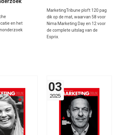
nderzoek
MarketingTribune ploft 120 pag
sche
dik op de mat, waarvan 58 voor
atie en het
Nima Marketing Day en 12 voor
enonderzoek
de complete uitslag van de
Esprix.
03
2025