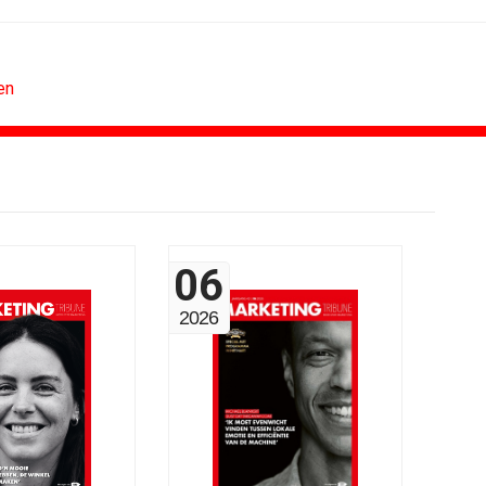
en
BUREAUS
g terug van...
Eindelijk een hoofdrol voor Lee...
06
n standaard...
Ziggo verbindt kijkers Eredivisie op...
k rond...
Horecapartijen starten campagne voor...
2026
timaliseert...
Closed on Monday lanceert eigen...
n De...
Lamborghini maakt ambitie leidend
eek 28, 2026
Havas neemt SportVibes over