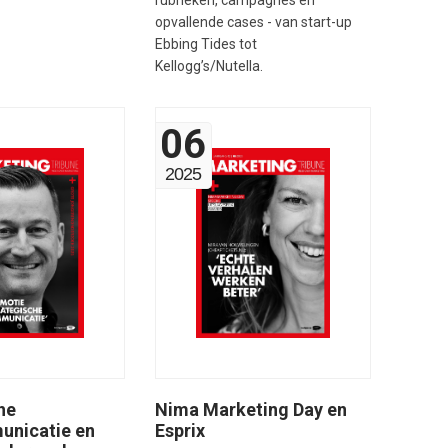
rubrieken, campagnes en
opvallende cases - van start-up
Ebbing Tides tot
Kellogg’s/Nutella.
06
2025
Nima Marketing Day en
he
Esprix
nicatie en