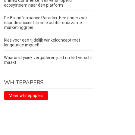
Unified Commerce; van versnipperd
ecosysteem naar één platform
De Brandformance Paradox. Een onderzoek
naar de succesformule achter duurzame
marketinggroei.
Kies voor een tijdelijk winkelconcept met
langdurige impact!
Waarom fysiek vergaderen juist nú het verschil
maakt
WHITEPAPERS
Meer whitepapers