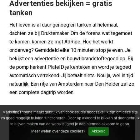
Advertenties bekijken = gratis
tanken
Het leven is al duur genoeg en tanken al helemaal,
dachten ze bij Druktemaker. Om de forens wat tegemoet
te komen, komen ze met AdRide. Hoe het werkt
onderweg? Gemiddeld elke 10 minuten stop je even. Je
bekijkt een advertentie en bouwt brandstoftegoed op. Bij
de pomp herkent PlateID je kenteken en word je tegoed
automatisch verrekend. Jij betaalt niets. Nou ja, wel in tijd
natuurlijk. Een ritje van Amsterdam naar Den Helder zal zo
een complete dagtrip worden.
MarketingTribune maakt gebruik van cookies, die noodzakelijk zijn om deze site
zo goed mogelijk te laten functioneren. Door op akkoord te klikken of door gebruik
te blijven maken van de website, geef je aan hiermee akkoord te gaan.
Meer weten over deze cookies?
Akkoord