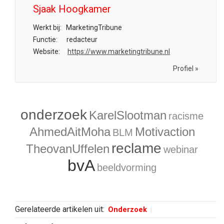
Sjaak Hoogkamer
Werkt bij:
MarketingTribune
Functie:
redacteur
Website:
https://www.marketingtribune.nl
Profiel »
onderzoek
KarelSlootman
racisme
AhmedAitMoha
Motivaction
BLM
reclame
TheovanUffelen
webinar
bvA
beeldvorming
Gerelateerde artikelen uit:
Onderzoek