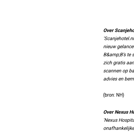
Over Scanjeho
'Scanjehotel.nl
nieuw gelance
B&amp;B’s te s
zich gratis aa
scannen op bas
advies en bemi
(bron: NH)
Over Nexus Ho
'Nexus Hospital
onafhankelijke