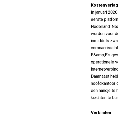
Kostenverla
In januari 202
eerste platfor
Nederland: Nex
worden voor de
inmiddels zwaa
coronacrisis b
B&amp;B’s gew
operationele v
internetverbin
Daarnaast heb
hoofdkantoor o
een handje te 
krachten te bu
Verbinden