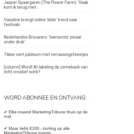
Jasper Spaargaren (The Flower Farm): ‘Vaak
kom ik terug met...
Vaseline brengt online 'slide' trend naar
festivals
Nederlandse Brouwers: 'biersector zwaar
onder druk'
Tikkie viert jubileum met verrassingsfeestjes
[column] Wordt AI-labeling de comeback van
écht creatief werk?
WORD ABONNEE EN ONTVANG:
✔ Elke maand MarketingTribune thuis op de
mat
✔ Maar liefst €100,- korting op alle
MarketingTribune events