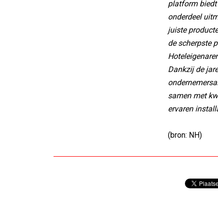
platform biedt
onderdeel uitm
juiste product
de scherpste p
Hoteleigenaren
Dankzij de jar
ondernemersam
samen met kwal
ervaren install
(bron: NH)