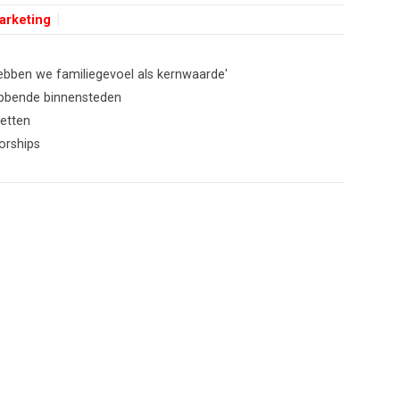
arketing
hebben we familiegevoel als kernwaarde'
libbende binnensteden
ketten
orships