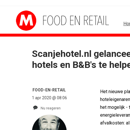
Ho
Scanjehotel.nl gelance
CONTENTMARKETING
DE
hotels en B&B's te help
Internationale award voor Holland...
PRO bouwt i
.
[column] Sports bar - voetbal
Coca-Cola: v
r...
Lawa, Woed en NowNow winnen...
Blond Amste
Inschrijvingen Grand Prix Content...
Porsche kie
FOOD-EN-RETAIL
Het nieuwe plat
Substack breidt uit in Nederland met...
KNVB toont O
1 apr 2020 @ 08:06
hoteleigenaren
WWF en CPNB introduceren Groene...
Studenten fi
het mogelijk - 
Nu reageren
energieleveran
afvalkosten: a