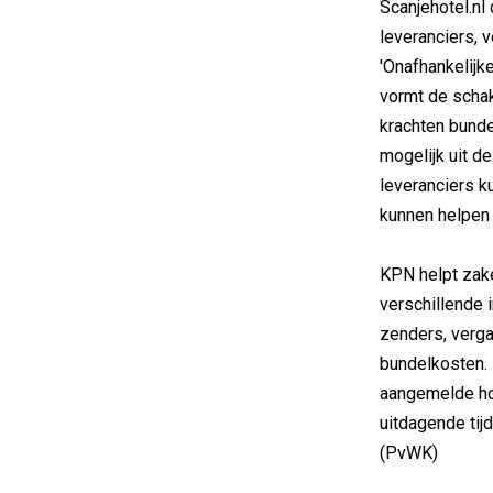
Scanjehotel.nl
leveranciers, v
'Onafhankelijke
vormt de schak
krachten bunde
mogelijk uit d
leveranciers 
kunnen helpen i
KPN helpt zake
verschillende i
zenders, verga
bundelkosten. 
aangemelde hot
uitdagende tijd
(PvWK)