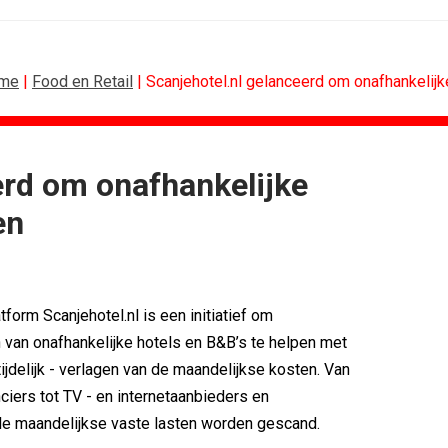
me
|
Food en Retail
| Scanjehotel.nl gelanceerd om onafhankelijk
erd om onafhankelijke
SIGN
FOOD EN RETAIL
en
dentiteit rond Groene Roos
Blokker zet 130 jaar...
erpakking krijgt...
Regionale lunchketens scoren hoogste.
rdam ontwerpt...
Gadiza Saaidi (Unilever): 'De beste...
st emotie boven features
Maggi lanceert Heat & Eat met...
form Scanjehotel.nl is een initiatief om
ranje-portretten in hart...
Grolsch lanceert campagne voor...
 van onafhankelijke hotels en B&B’s te helpen met
lteren sigaret uit iconen
FSIN: Nederlanders eten uitbundiger...
tijdelijk - verlagen van de maandelijkse kosten. Van
ciers tot TV - en internetaanbieders en
lle maandelijkse vaste lasten worden gescand.