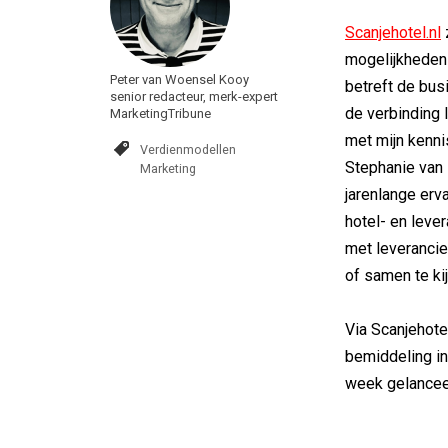
Scanjehotel.nl
z
mogelijkheden 
Peter van Woensel Kooy
betreft de bus
senior redacteur, merk-expert
de verbinding 
MarketingTribune
met mijn kenni
Verdienmodellen
Stephanie van 
Marketing
jarenlange erv
hotel- en leve
met leverancier
of samen te ki
Via Scanjehotel
bemiddeling in
week gelancee