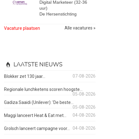
Digital Marketeer (32-36
uur)
De Hersenstichting
Alle vacatures »
Vacature plaatsen
LAATSTE NIEUWS
07-08-2026
Blokker zet 130 jaar...
Regionale lunchketens scoren hoogste...
05-08-2026
Gadiza Saaidi (Unilever): 'De beste...
05-08-2026
04-08-2026
Maggi lanceert Heat & Eat met...
04-08-2026
Grolsch lanceert campagne voor...