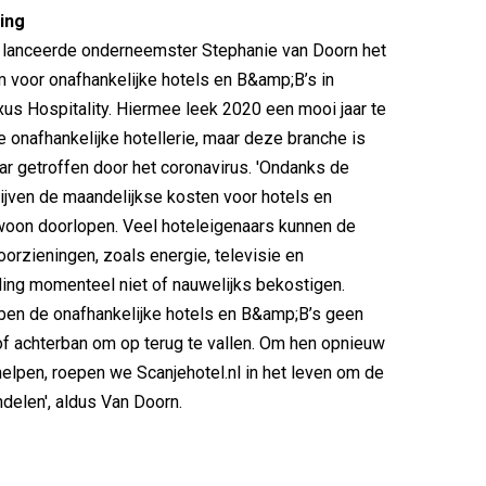
ging
0 lanceerde onderneemster Stephanie van Doorn het
m voor onafhankelijke hotels en B&amp;B’s in
us Hospitality. Hiermee leek 2020 een mooi jaar te
 onafhankelijke hotellerie, maar deze branche is
r getroffen door het coronavirus. 'Ondanks de
lijven de maandelijkse kosten voor hotels en
oon doorlopen. Veel hoteleigenaars kunnen de
oorzieningen, zoals energie, televisie en
ding momenteel niet of nauwelijks bekostigen.
ben de onafhankelijke hotels en B&amp;B’s geen
f achterban om op terug te vallen. Om hen opnieuw
helpen, roepen we Scanjehotel.nl in het leven om de
ndelen', aldus Van Doorn.