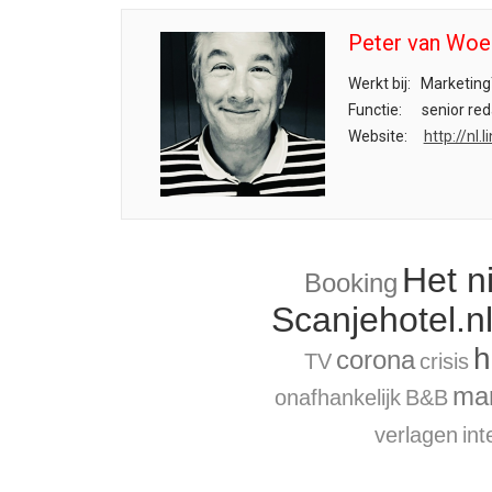
Peter van Woe
Werkt bij:
Marketing
Functie:
senior red
Website:
http://nl
Het n
Booking
Scanjehotel.n
h
corona
TV
crisis
mar
onafhankelijk
B&B
verlagen
int