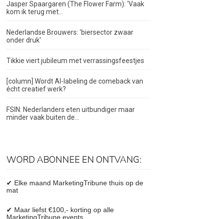
Jasper Spaargaren (The Flower Farm): ‘Vaak
kom ik terug met...
Nederlandse Brouwers: 'biersector zwaar
onder druk'
Tikkie viert jubileum met verrassingsfeestjes
[column] Wordt AI-labeling de comeback van
écht creatief werk?
FSIN: Nederlanders eten uitbundiger maar
minder vaak buiten de...
WORD ABONNEE EN ONTVANG:
✔ Elke maand MarketingTribune thuis op de
mat
✔ Maar liefst €100,- korting op alle
MarketingTribune events