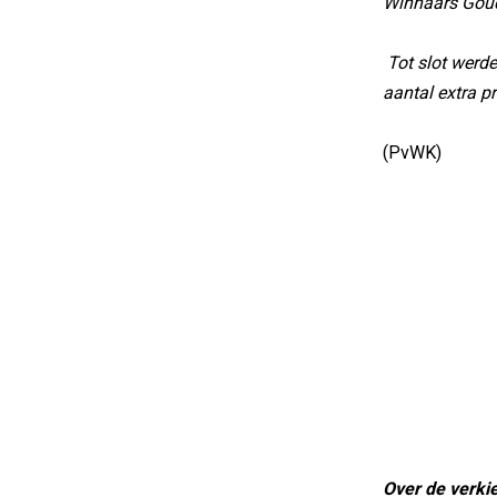
Winnaars Goud
Tot slot werde
aantal extra pr
(PvWK)
Over de verki