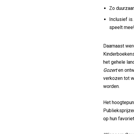
Zo duurzaam
Inclusief is
speelt mee!
Daarnaast wer
Kinderboekensp
het gehele lan
Gozert
en ont
verkozen tot w
worden.
Het hoogtepunt
Publieksprijz
op hun favoriet