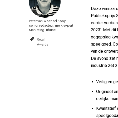
Deze winnaars
Publieksprijs 
Peter van Woensel Kooy
eerder verdien
senior redacteur, merk-expert
2023’. Met di
MarketingTribune
oogopslag kwal
Retail
speelgoed. Oo
Awards
van de ontwer
De avond zet 
industrie zet 
Veilig en g
Origineel e
eerlijke man
Kwalitatief 
speelgoedar