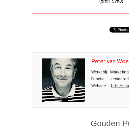
(bron: SvhJ)
Peter van Woe
Werkt bij:
Marketing
Functie:
senior red
Website:
http://nl
Gouden Pu