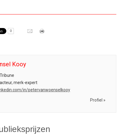
0
nsel Kooy
Tribune
acteur, merk-expert
.linkedin.com/in/petervanwoenselkooy
Profiel »
blieksprijzen