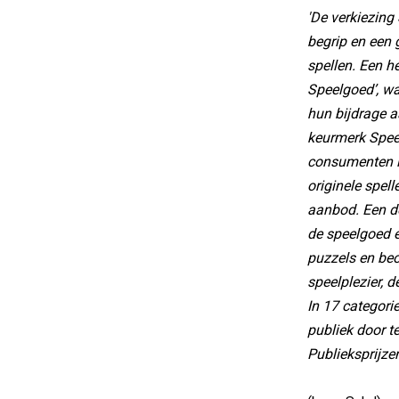
'De verkiezing
begrip en een 
spellen. Een h
Speelgoed’, w
hun bijdrage a
keurmerk Spee
consumenten in
originele spel
aanbod. Een de
de speelgoed e
puzzels en beoo
speelplezier, 
In 17 categori
publiek door 
Publieksprijzen