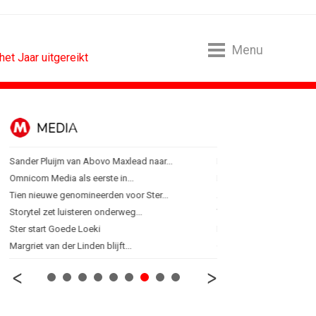
Menu
et Jaar uitgereikt
MEDIA
ONLINE MA
Sander Pluijm van Abovo Maxlead naar...
Banken hervatten campa
Omnicom Media als eerste in...
Nederland in kopgroep 
Tien nieuwe genomineerden voor Ster...
Allianz Direct ‘kaapt’...
Storytel zet luisteren onderweg...
VanMoof zet antidiefstal
Ster start Goede Loeki
RTV Oost zet AI-presentat
Margriet van der Linden blijft...
Greetz lanceert campagn