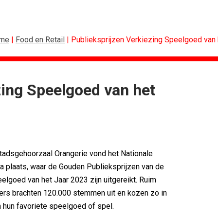
me
|
Food en Retail
| Publieksprijzen Verkiezing Speelgoed van h
zing Speelgoed van het
FOOD EN RETAIL
 rond Groene Roos
Blokker zet 130 jaar...
rijgt...
Regionale lunchketens scoren hoogste...
erpt...
Gadiza Saaidi (Unilever): 'De beste...
boven features
Maggi lanceert Heat & Eat met...
tadsgehoorzaal Orangerie vond het Nationale
etten in hart...
Grolsch lanceert campagne voor...
 plaats, waar de Gouden Publieksprijzen van de
ret uit iconen
FSIN: Nederlanders eten uitbundiger...
elgoed van het Jaar 2023 zijn uitgereikt. Ruim
rs brachten 120.000 stemmen uit en kozen zo in
 hun favoriete speelgoed of spel.