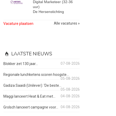
Digital Marketeer (32-36
uur)
De Hersenstichting
Alle vacatures »
Vacature plaatsen
LAATSTE NIEUWS
07-08-2026
Blokker zet 130 jaar...
Regionale lunchketens scoren hoogste...
05-08-2026
Gadiza Saaidi (Unilever): 'De beste...
05-08-2026
04-08-2026
Maggi lanceert Heat & Eat met...
04-08-2026
Grolsch lanceert campagne voor...