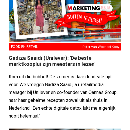
FOOD-EN-RETAIL
Peter van Woensel Kooy
Gadiza Saaidi (Unilever): 'De beste
marktkooplui zijn meesters in lezen'
Kom uit die bubbel! De zomer is daar de ideale tijd
voor. We vroegen Gadiza Saaidi, a.i. retailmedia
manager bij Unilever en co-founder van Qannas Group,
naar haar geheime recepten zowel uit als thuis in
Nederland. 'Een echte digitale detox lukt me eigenlijk
nooit helemaal.'