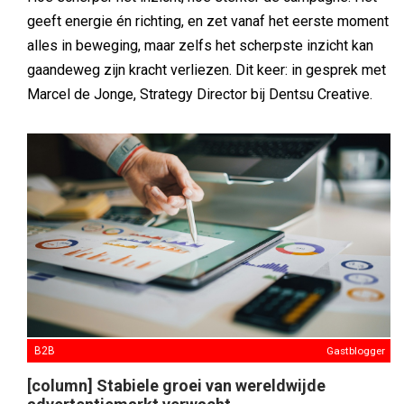
B2B
Gastblogger
[column] Stabiele groei van wereldwijde
advertentiemarkt verwacht
Deze maand publiceert Dentsu een bijgewerkte editie
van hun Global Ad Spend Forecasts. In dit halfjaarlijkse
rapport worden de verschuivingen in advertentie-uitgaven
per mediumtype in 56 markten onderzocht, en de
belangrijkste implicaties die dat heeft voor