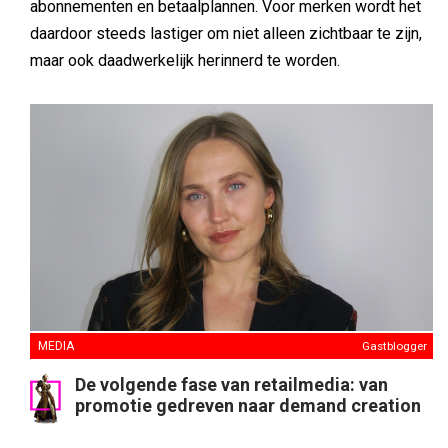
De volgende fase van retailmedia: van
promotie gedreven naar demand creation
In haar gastblog laat Laura Annema zien waarom merken
in retailmedia verder moeten kijken dan tijdelijke
promoties. Korting op korte termijn sales levert
weliswaar sales op, maar kan op lange termijn
merkwaarde en vraagopbouw ondermijnen. Volgens
Annema ligt groei in een geïntegreerde, vraaggestuurde
aanpak waarin brand building, shopperdata, content, social
commerce en performance elkaar versterken en langdurig
duurzame merkvoorkeur bij consumenten helpen
opbouwen.