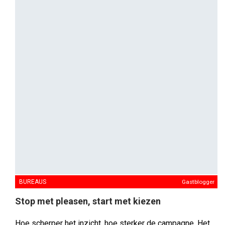
BUREAUS
Gastblogger
Stop met pleasen, start met kiezen
Hoe scherper het inzicht, hoe sterker de campagne. Het
geeft energie én richting, en zet vanaf het eerste moment
alles in beweging, maar zelfs het scherpste inzicht kan
gaandeweg zijn kracht verliezen. Dit keer: in gesprek met
Marcel de Jonge, Strategy Director bij Dentsu Creative.