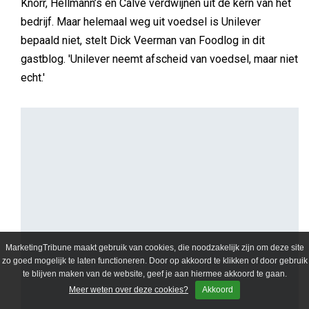
ondertussen staat de technische basis van veel
websites nog precies zoals die drie jaar geleden stond.
En dat begint problemen op te leveren. Want AI verandert
niet alleen hoe je werkt. Het verandert ook hoe je
gevonden wordt.
MarketingTribune maakt gebruik van cookies, die noodzakelijk zijn om deze site
zo goed mogelijk te laten functioneren. Door op akkoord te klikken of door gebruik
te blijven maken van de website, geef je aan hiermee akkoord te gaan.
Meer weten over deze cookies?
Akkoord