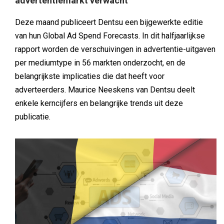
adverteerders. Maurice Neeskens van Dentsu deelt
enkele kerncijfers en belangrijke trends uit deze
publicatie.
ALGEMEEN
Gastblogger
In de Benelux maakt schaal niet het verschil,
maar lokaal begrip
Jeroen Wirz, Country Manager Benelux bij Seedtag, en