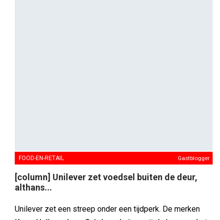
ONLINE
Gastblogger
AI-proof of niet? Wat je CMS verraadt over je
digitale toekomst
Iedereen heeft het over AI. Over betere content, slimmere
campagnes, gepersonaliseerde klantervaringen. Maar