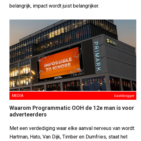
MEDIA
Gastblogger
Waarom Programmatic OOH de 12e man is voor
adverteerders
Met een verdediging waar elke aanval nerveus van wordt:
Hartman, Hato, Van Dijk, Timber en Dumfries, staat het
fundament van het Nederlands Elftal als een huis (geen
zorgen, dit is slechts mijn persoonlijke voorkeur ;-)). Maar
laten we eerlijk zijn: zelfs met een verdediging van
wereldklasse blijft het voorspellen van het komende WK
een gok. Cruisen we door de groepsfase? Overleven we
de knock-outfase? En wat als, durf ik het te zeggen? Wat
als we dit keer dan echt die beker pakken?