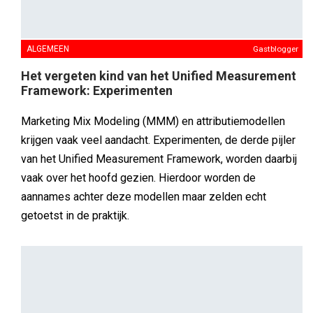
FOOD-EN-RETAIL
Gastblogger
[column] Unilever zet voedsel buiten de deur,
althans...
Unilever zet een streep onder een tijdperk. De merken
Knorr, Hellmann’s en Calvé verdwijnen uit de kern van het
bedrijf. Maar helemaal weg uit voedsel is Unilever
bepaald niet, stelt Dick Veerman van Foodlog in dit
gastblog. 'Unilever neemt afscheid van voedsel, maar niet
echt.'