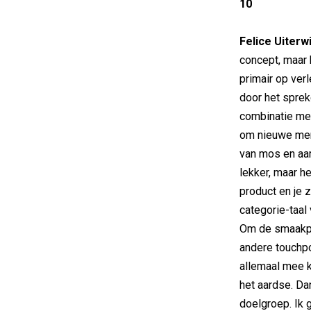
10
Felice Uiterw
concept, maar 
primair op verl
door het sprek
combinatie met
om nieuwe mens
van mos en aar
lekker, maar he
product en je 
categorie-taal
Om de smaakper
andere touchpo
allemaal mee 
het aardse. Da
doelgroep. Ik 