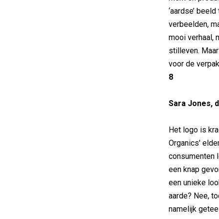
‘aardse’ beeld 
verbeelden, ma
mooi verhaal, 
stilleven. Maar
voor de verpa
8
Sara Jones, 
Het logo is kra
Organics' eld
consumenten l
een knap gevon
een unieke loo
aarde? Nee, to
namelijk getee