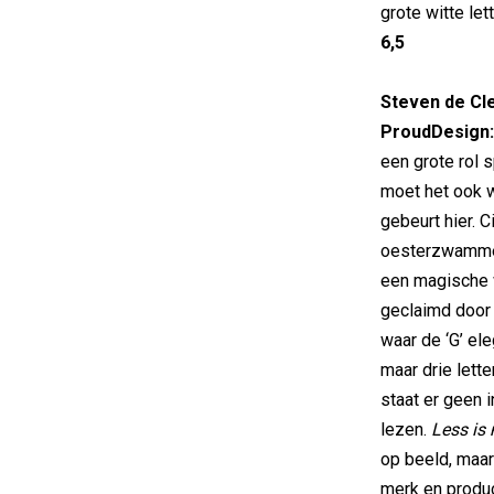
grote witte let
6,5
Steven de Cle
ProudDesign:
een grote rol s
moet het ook w
gebeurt hier. C
oesterzwammen 
een magische 
geclaimd door
waar de ‘G’ el
maar drie lett
staat er geen i
lezen.
Less is
op beeld, maar
merk en product