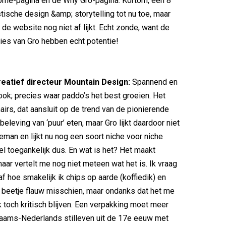
ome-pagina en de Why Gro-pagina. Kortom, een 8
stische design &amp; storytelling tot nu toe, maar
de website nog niet af lijkt. Echt zonde, want de
ies van Gro hebben echt potentie!
creatief directeur Mountain Design:
Spannend en
ook; precies waar paddo’s het best groeien. Het
nairs, dat aansluit op de trend van de pionierende
eleving van ‘puur’ eten, maar Gro lijkt daardoor niet
leman en lijkt nu nog een soort niche voor niche
el toegankelijk dus. En wat is het? Het maakt
aar vertelt me nog niet meteen wat het is. Ik vraag
f hoe smakelijk ik chips op aarde (koffiedik) en
 beetje flauw misschien, maar ondanks dat het me
 ik toch kritisch blijven. Een verpakking moet meer
laams-Nederlands stilleven uit de 17e eeuw met