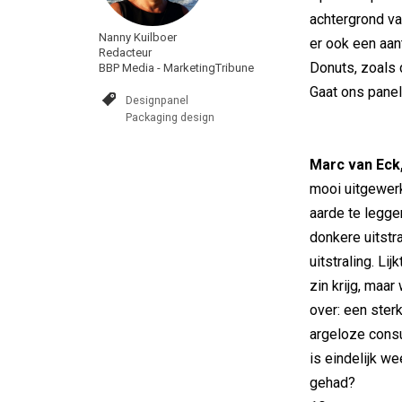
achtergrond va
Nanny Kuilboer
er ook een aa
Redacteur
Donuts, zoals 
BBP Media - MarketingTribune
Gaat ons panel
Designpanel
Packaging design
Marc van Eck
mooi uitgewer
aarde te legge
donkere uitstra
uitstraling. Li
zin krijg, maar
over: een ster
argeloze consu
is eindelijk w
gehad?