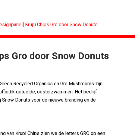
designpanel] Krupi Chips Gro door Snow Donuts
ips Gro door Snow Donuts
RETAIL
MEDIA
Sander Pluijm van Abovo Maxlead naar...
 scoren hoogste...
Omnicom Media als eerste in...
r Green Recycled Organics en Gro Mushrooms zijn
): 'De beste...
Tien nieuwe genomineerden voor Ster...
Eat met...
Storytel zet luisteren onderweg...
 koffiedik geteelde, oesterzwammen. Het bedrijf
agne voor...
Ster start Goede Loeki
ij Snow Donuts voor de nieuwe branding en de
n uitbundiger...
Margriet van der Linden blijft...
ng van Krupi Chips zien we de letters GRO op een