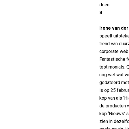
doen.
8
Irene van de
speelt uitstek
trend van duu
corporate webs
Fantastische f
testimonials. Q
nog wel wat wi
gedateerd met 
is op 25 febru
kop van als ‘Hi
de producten w
kop ‘Nieuws’ s
zien in dezelf