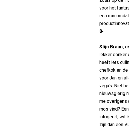
zoals op de H
voor het fanta
een min omdat 
productinnovat
8-
Stijn Braun, 
lekker donker 
heeft iets culi
chefkok en de b
voor Jan en al
vega’s. Niet he
nieuwsgierig m
me overigens a
mos vind? Een
intrigeert, wil
zijn dan een V