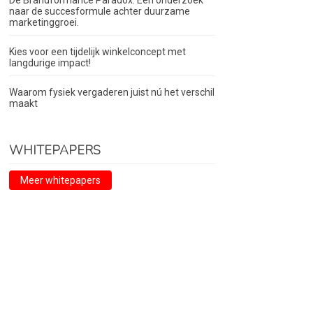
De Brandformance Paradox. Een onderzoek
naar de succesformule achter duurzame
marketinggroei.
Kies voor een tijdelijk winkelconcept met
langdurige impact!
Waarom fysiek vergaderen juist nú het verschil
maakt
WHITEPAPERS
Meer whitepapers