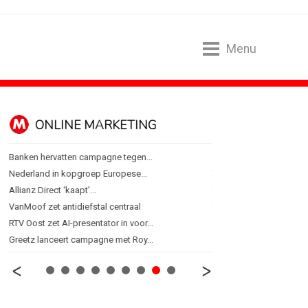
Menu
ONLINE MARKETING
SPONSORI
Banken hervatten campagne tegen...
Albert Heijn behoudt posi
Nederland in kopgroep Europese...
Tata Consultancy Service
Allianz Direct ‘kaapt’...
NOC*NSF lanceert busine
VanMoof zet antidiefstal centraal
BMV verbindt naam aan
RTV Oost zet AI-presentator in voor...
Olympisch schaatsen in T
Greetz lanceert campagne met Roy...
Lego laat opnieuw Formu