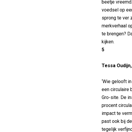
beetje vreemd
voedsel op een
sprong te ver 
merkverhaal op
te brengen? Da
kijken.
5
Tessa Oudijn,
‘Wie gelooft i
een circulaire
Gro-site. De i
procent circu
impact te verm
past ook bij de
tegelijk verfij