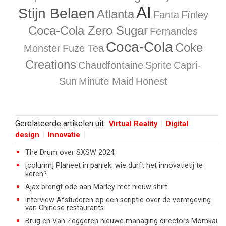
AI
Stijn Belaen
Atlanta
Fanta
Fïnley
Coca-Cola Zero Sugar
Fernandes
Coca-Cola
Coke
Monster
Fuze Tea
Creations
Chaudfontaine
Sprite
Capri-
Sun
Minute Maid
Honest
Gerelateerde artikelen uit:
Virtual Reality
Digital
design
Innovatie
The Drum over SXSW 2024
[column] Planeet in paniek; wie durft het innovatietij te
keren?
Ajax brengt ode aan Marley met nieuw shirt
interview Afstuderen op een scriptie over de vormgeving
van Chinese restaurants
Brug en Van Zeggeren nieuwe managing directors Momkai